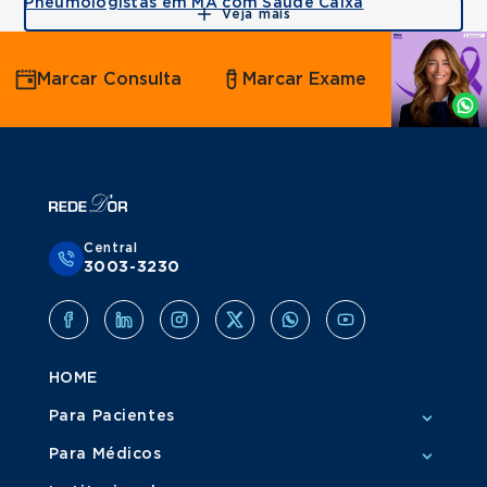
Pneumologistas em MA com Saúde Caixa
Veja mais
Agende
Marcar Consulta
Marcar Exame
por
Whatsapp
Central
3003-3230
HOME
Para Pacientes
Para Médicos