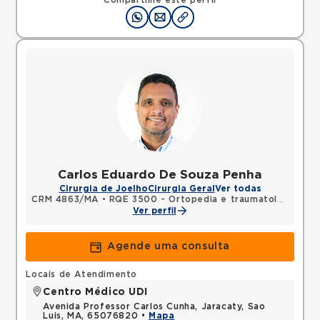
Compartilhe este perfil
Carlos Eduardo De Souza Penha
Cirurgia de Joelho
Cirurgia Geral
Ver todas
CRM 4863/MA
•
RQE 3500 - Ortopedia e traumatologia
Ver perfil
Agende uma consulta
Locais de Atendimento
Centro Médico UDI
Avenida Professor Carlos Cunha, Jaracaty, Sao
Luis, MA, 65076820 •
Mapa