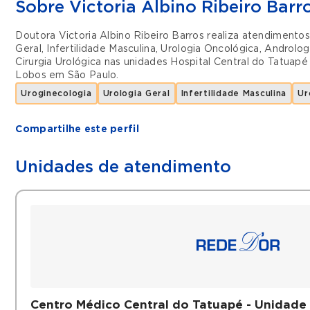
Sobre Victoria Albino Ribeiro Barr
Doutora Victoria Albino Ribeiro Barros realiza atendimento
Geral
,
Infertilidade Masculina
,
Urologia Oncológica
,
Androlog
Cirurgia Urológica
nas unidades
Hospital Central do Tatuapé
Lobos
em
São Paulo
.
Uroginecologia
Urologia Geral
Infertilidade Masculina
Ur
Compartilhe este perfil
Unidades de atendimento
Centro Médico Central do Tatuapé - Unidade