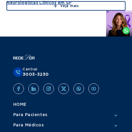
Neurologistas Clínicos em SP
Veja mais
Agende
por
Whatsapp
Central
3003-3230
HOME
Para Pacientes
Para Médicos