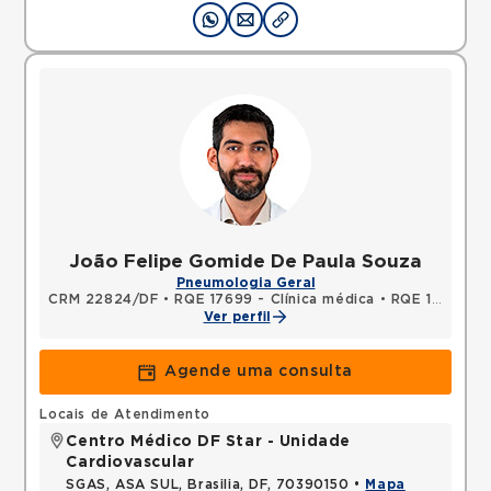
João Felipe Gomide De Paula Souza
Pneumologia Geral
CRM 22824/DF
•
RQE 17699 - Clínica médica
•
RQE 18200 - Pneumologia
Ver perfil
Agende uma consulta
Locais de Atendimento
Centro Médico DF Star - Unidade
Cardiovascular
SGAS, ASA SUL, Brasilia, DF, 70390150 •
Mapa