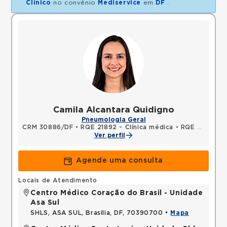
Clínico
no convênio
Mediservice
em
DF
.
Camila Alcantara Quidigno
Pneumologia Geral
CRM 30886/DF
•
RQE 21892 - Clínica médica
•
RQE 24580 - Pneumologia
Ver perfil
Agende uma consulta
Locais de Atendimento
Centro Médico Coração do Brasil - Unidade
Asa Sul
SHLS, ASA SUL, Brasilia, DF, 70390700 •
Mapa