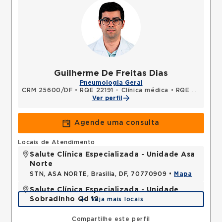
Guilherme De Freitas Dias
Pneumologia Geral
CRM 25600/DF
•
RQE 22191 - Clínica médica
•
RQE 25493 - Pneumologia
Ver perfil
Agende uma consulta
Locais de Atendimento
Salute Clínica Especializada - Unidade Asa
Norte
STN, ASA NORTE, Brasilia, DF, 70770909 •
Mapa
Salute Clínica Especializada - Unidade
Sobradinho Qd 12
Veja mais locais
QUADRA, SOBRADINHO, Brasilia, DF, 73010120 •
Mapa
Compartilhe este perfil