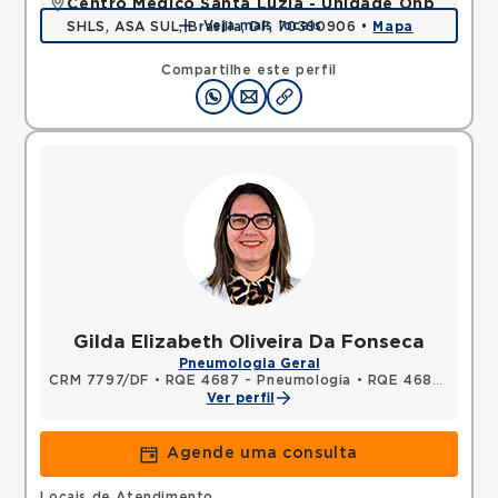
Centro Médico Santa Luzia - Unidade Ohb
Veja mais locais
SHLS, ASA SUL, Brasilia, DF, 70390906 •
Mapa
Compartilhe este perfil
Gilda Elizabeth Oliveira Da Fonseca
Pneumologia Geral
CRM 7797/DF
•
RQE 4687 - Pneumologia
•
RQE 4688 - Clínica médica
Ver perfil
Agende uma consulta
Locais de Atendimento