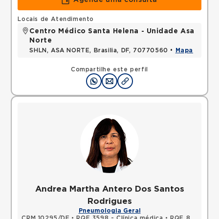
Agende uma consulta
Locais de Atendimento
Centro Médico Santa Helena - Unidade Asa
Norte
SHLN, ASA NORTE, Brasilia, DF, 70770560 •
Mapa
Compartilhe este perfil
Andrea Martha Antero Dos Santos
Rodrigues
Pneumologia Geral
CRM 10295/DF
•
RQE 3598 - Clínica médica
•
RQE 8868 - Pneumologia