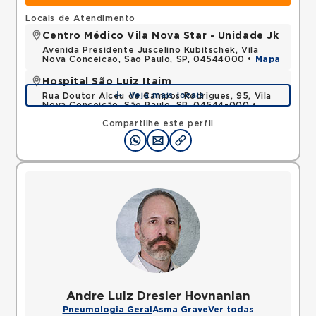
Locais de Atendimento
Centro Médico Vila Nova Star - Unidade Jk
Avenida Presidente Juscelino Kubitschek, Vila
Nova Conceicao, Sao Paulo, SP, 04544000 •
Mapa
Hospital São Luiz Itaim
Veja mais locais
Rua Doutor Alceu de Campos Rodrigues, 95, Vila
Nova Conceição, São Paulo, SP, 04544-000 •
Mapa
Compartilhe este perfil
Andre Luiz Dresler Hovnanian
Pneumologia Geral
Asma Grave
Ver todas