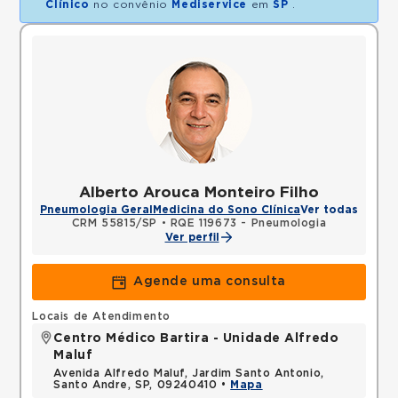
Clínico
no convênio
Mediservice
em
SP
.
Alberto Arouca Monteiro Filho
Pneumologia Geral
Medicina do Sono Clínica
Ver todas
CRM 55815/SP
•
RQE 119673 - Pneumologia
Ver perfil
Agende uma consulta
Locais de Atendimento
Centro Médico Bartira - Unidade Alfredo
Maluf
Avenida Alfredo Maluf, Jardim Santo Antonio,
Santo Andre, SP, 09240410 •
Mapa