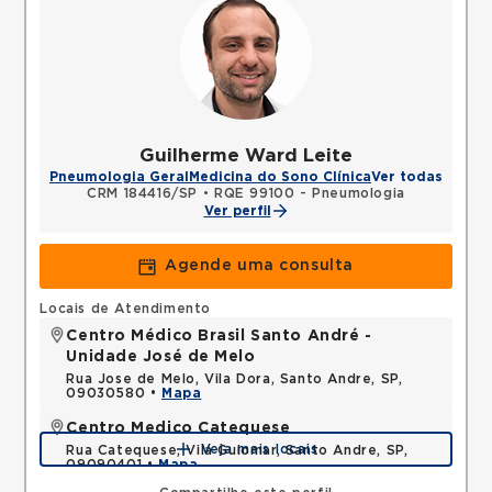
Guilherme Ward Leite
Pneumologia Geral
Medicina do Sono Clínica
Ver todas
CRM 184416/SP
•
RQE 99100 - Pneumologia
Ver perfil
Agende uma consulta
Locais de Atendimento
Centro Médico Brasil Santo André -
Unidade José de Melo
Rua Jose de Melo, Vila Dora, Santo Andre, SP,
09030580 •
Mapa
Centro Medico Catequese
Veja mais locais
Rua Catequese, Vila Guiomar, Santo Andre, SP,
09090401 •
Mapa