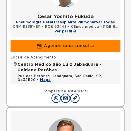
Cesar Yoshito Fukuda
Pneumologia Geral
Transplante Pulmonar
Ver todas
CRM 113381/SP
•
RQE 63443 - Clínica médica
•
RQE 63444 - Pneumologia
Ver perfil
Agende uma consulta
Locais de Atendimento
Centro Médico São Luiz Jabaquara -
Unidade Peróbas
Rua das Perobas, Jabaquara, Sao Paulo, SP,
04321120 •
Mapa
Compartilhe este perfil