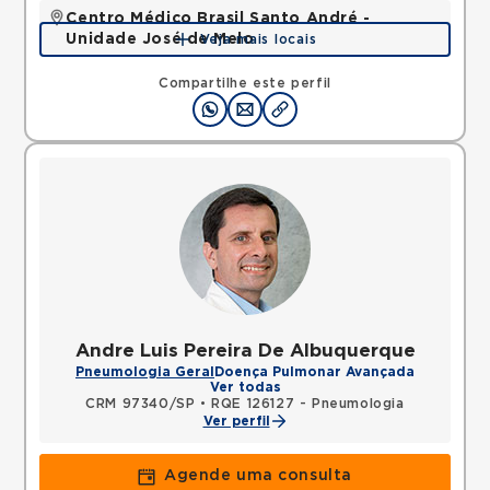
Centro Médico Brasil Santo André -
Unidade José de Melo
Veja mais locais
Rua Jose de Melo, Vila Dora, Santo Andre, SP,
09030580 •
Mapa
Compartilhe este perfil
Andre Luis Pereira De Albuquerque
Pneumologia Geral
Doença Pulmonar Avançada
Ver todas
CRM 97340/SP
•
RQE 126127 - Pneumologia
Ver perfil
Agende uma consulta