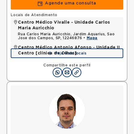
Agende uma consulta
Locais de Atendimento
Centro Médico Vivalle - Unidade Carlos
Maria Auricchio
Rua Carlos Maria Auricchio, Jardim Aquarius, Sao
Jose dos Campos, SP, 12246876 •
Mapa
Centro Médico Antonio Afonso - Unidade II
Centro [clínica de Olhos]
Veja mais locais
Rua Quinze de Novembro, Centro, Jacarei, SP,
12327060 •
Mapa
Compartilhe este perfil