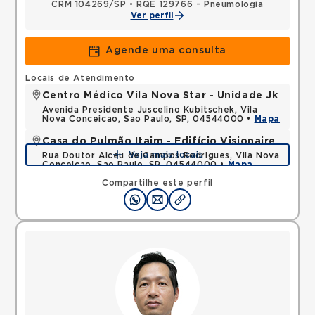
CRM 104269/SP
•
RQE 129766 - Pneumologia
Ver perfil
Agende uma consulta
Locais de Atendimento
Centro Médico Vila Nova Star - Unidade Jk
Avenida Presidente Juscelino Kubitschek, Vila
Nova Conceicao, Sao Paulo, SP, 04544000 •
Mapa
Casa do Pulmão Itaim - Edifício Visionaire
Veja mais locais
Rua Doutor Alceu de Campos Rodrigues, Vila Nova
Conceicao, Sao Paulo, SP, 04544000 •
Mapa
Compartilhe este perfil