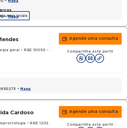
90 •
Mapa
arcos
eja mais locais
90 •
Mapa
Agende uma consulta
 Mendes
rgia geral
•
RQE 10050 - Coloproctologia
Compartilhe este perfil
 41950275 •
Mapa
Agende uma consulta
eida Cardoso
loproctologia
•
RQE 12029 - Cirurgia geral
Compartilhe este perfil