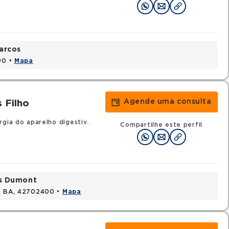
arcos
90 •
Mapa
Agende uma consulta
 Filho
gia do aparelho digestivo
•
RQE 5066 - Coloproctologia
Compartilhe este perfil
os Dumont
s, BA, 42702400 •
Mapa