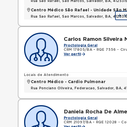
Rua Sao Rafael, Sao Marcos, Salvador, BA, 412531
Centro Médico São Rafael - Unidade São M
V
Rua Sao Rafael, Sao Marcos, Salvador, BA, 412531
Carlos Ramon Silveira
Proctologia Geral
CRM 17805/BA
•
RQE 7556 - Ciru
Ver perfil
Locais de Atendimento
Centro Médico - Cardio Pulmonar
Rua Ponciano Oliveira, Federacao, Salvador, BA,
Daniela Rocha De Alm
Proctologia Geral
CRM 21097/BA
•
RQE 12028 - Co
Ver perfil