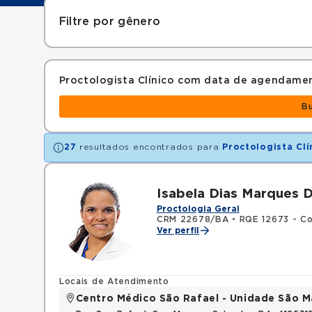
Filtre por gênero
Proctologista Clínico com data de agendame
B
27
resultados encontrados para
Proctologista Clí
Isabela Dias Marques 
Proctologia Geral
CRM 22678/BA
•
RQE 12673 - Co
Ver perfil
Locais de Atendimento
Centro Médico São Rafael - Unidade São M