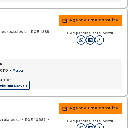
Agende uma consulta
loproctologia
•
RQE 12891 - Cirurgia geral
Compartilhe este perfil
a
70110 •
Mapa
arcos
eja mais locais
90 •
Mapa
Agende uma consulta
urgia geral
•
RQE 10687 - Coloproctologia
Compartilhe este perfil