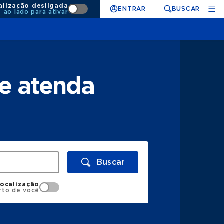
alização desligada
ENTRAR
BUSCAR
e ao lado para ativar
ue atenda
Buscar
localização
rto de você