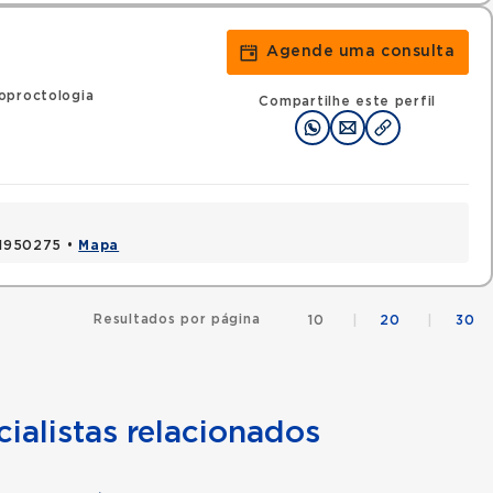
Agende uma consulta
oproctologia
Compartilhe este perfil
 41950275 •
Mapa
Resultados por página
10
|
20
|
30
ialistas relacionados