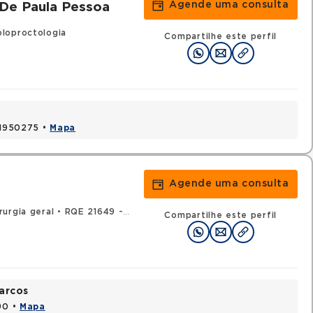
Agende uma consulta
 De Paula Pessoa
loproctologia
Compartilhe este perfil
 41950275 •
Mapa
Agende uma consulta
rurgia geral
•
RQE 21649 - Coloproctologia
Compartilhe este perfil
arcos
90 •
Mapa