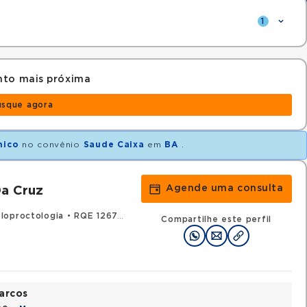
1
nto mais próxima
usque agora
nico
no convênio
Saude Caixa
em
BA
.
Agende uma consulta
Da Cruz
loproctologia
•
RQE 12674 - Cirurgia geral
Compartilhe este perfil
arcos