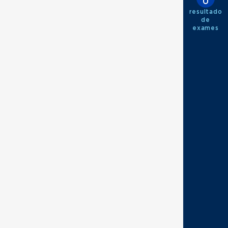
resultado
de
exames