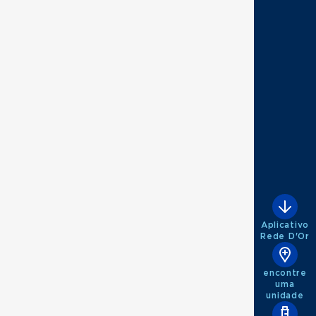
Aplicativo
Rede D'Or
encontre
uma
unidade