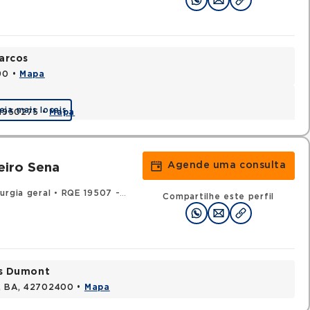
arcos
90 •
Mapa
eja mais locais
 41950275 •
Mapa
Agende uma consulta
eiro Sena
urgia geral
•
RQE 19507 - Coloproctologia
Compartilhe este perfil
os Dumont
s, BA, 42702400 •
Mapa