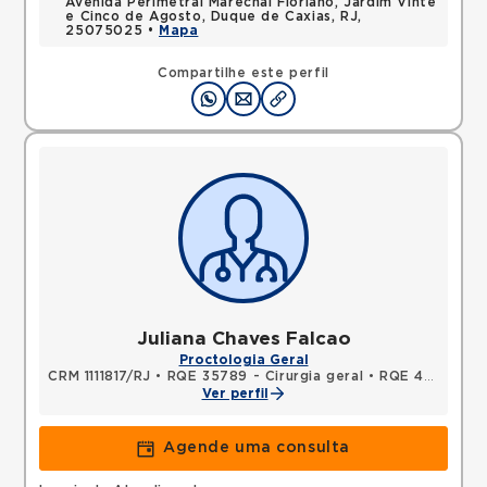
Avenida Perimetral Marechal Floriano, Jardim Vinte
e Cinco de Agosto, Duque de Caxias, RJ,
25075025 •
Mapa
Compartilhe este perfil
Juliana Chaves Falcao
Proctologia Geral
CRM 1111817/RJ
•
RQE 35789 - Cirurgia geral
•
RQE 47416 - Coloproctologia
Ver perfil
Agende uma consulta