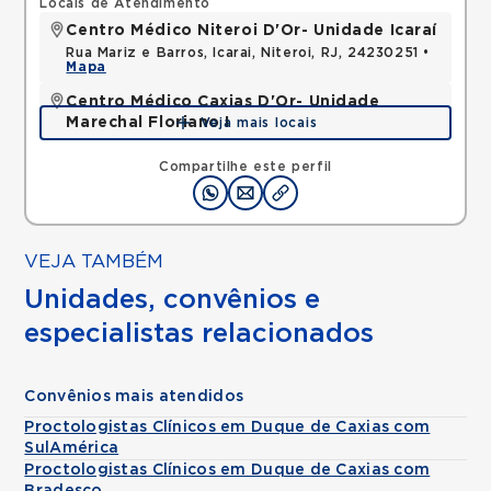
Locais de Atendimento
Centro Médico Niteroi D'Or- Unidade Icaraí
Rua Mariz e Barros, Icarai, Niteroi, RJ, 24230251 •
Mapa
Centro Médico Caxias D'Or- Unidade
Marechal Floriano I
Veja mais locais
Avenida Perimetral Marechal Floriano, Jardim Vinte
e Cinco de Agosto, Duque de Caxias, RJ,
Compartilhe este perfil
25075025 •
Mapa
VEJA TAMBÉM
Unidades, convênios e
especialistas relacionados
Convênios mais atendidos
Proctologistas Clínicos em Duque de Caxias com
SulAmérica
Proctologistas Clínicos em Duque de Caxias com