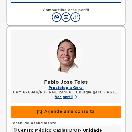
Avenida Perimetral Marechal Floriano, Jardim Vinte
e Cinco de Agosto, Duque de Caxias, RJ,
Compartilhe este perfil
25075025 •
Mapa
Fabio Jose Teles
Proctologia Geral
CRM 876844/RJ
•
RQE 24988 - Cirurgia geral
•
RQE 24989 - Coloproctologia
Ver perfil
Agende uma consulta
Locais de Atendimento
Centro Médico Caxias D'Or- Unidade