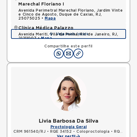
Marechal Floriano I
Avenida Perimetral Marechal Floriano, Jardim Vinte
e Cinco de Agosto, Duque de Caxias, RJ,
25075025 •
Mapa
Clínica Médica Palazzo
Veja mais locais
Avenida Meriti, Vila da Penha, Rio de Janeiro, RJ,
21211007 •
Mapa
Compartilhe este perfil
Livia Barbosa Da Silva
Proctologia Geral
CRM 961540/RJ
•
RQE 34152 - Coloproctologia
•
RQE 34153 - Cirurgia geral
Ver perfil