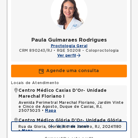
Paula Guimaraes Rodrigues
Proctologia Geral
CRM 890243/RJ
•
RQE 50208 - Coloproctologia
Ver perfil
Agende uma consulta
Locais de Atendimento
Centro Médico Caxias D'Or- Unidade
Marechal Floriano I
Avenida Perimetral Marechal Floriano, Jardim Vinte
e Cinco de Agosto, Duque de Caxias, RJ,
25075025 •
Mapa
Centro Médico Glória D'Or- Unidade Glória
Veja mais locais
Rua da Gloria, Gloria, Rio de Janeiro, RJ, 20241180
•
Mapa