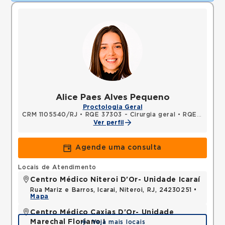
Alice Paes Alves Pequeno
Proctologia Geral
CRM 1105540/RJ
•
RQE 37303 - Cirurgia geral
•
RQE 52203 - Coloproctologia
Ver perfil
Agende uma consulta
Locais de Atendimento
Centro Médico Niteroi D'Or- Unidade Icaraí
Rua Mariz e Barros, Icarai, Niteroi, RJ, 24230251 •
Mapa
Centro Médico Caxias D'Or- Unidade
Marechal Floriano I
Veja mais locais