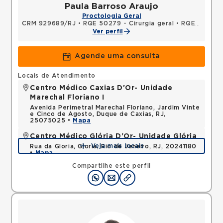
Paula Barroso Araujo
Proctologia Geral
CRM 929689/RJ
•
RQE 50279 - Cirurgia geral
•
RQE 50280 - Coloproctologia
Ver perfil
Agende uma consulta
Locais de Atendimento
Centro Médico Caxias D'Or- Unidade
Marechal Floriano I
Avenida Perimetral Marechal Floriano, Jardim Vinte
e Cinco de Agosto, Duque de Caxias, RJ,
25075025 •
Mapa
Centro Médico Glória D'Or- Unidade Glória
Veja mais locais
Rua da Gloria, Gloria, Rio de Janeiro, RJ, 20241180
•
Mapa
Compartilhe este perfil