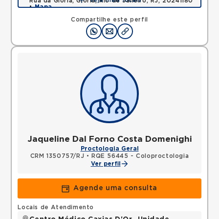
Veja mais locais
Rua da Gloria, Gloria, Rio de Janeiro, RJ, 20241180
•
Mapa
Compartilhe este perfil
Jaqueline Dal Forno Costa Domenighi
Proctologia Geral
CRM 1350757/RJ
•
RQE 56445 - Coloproctologia
Ver perfil
Agende uma consulta
Locais de Atendimento