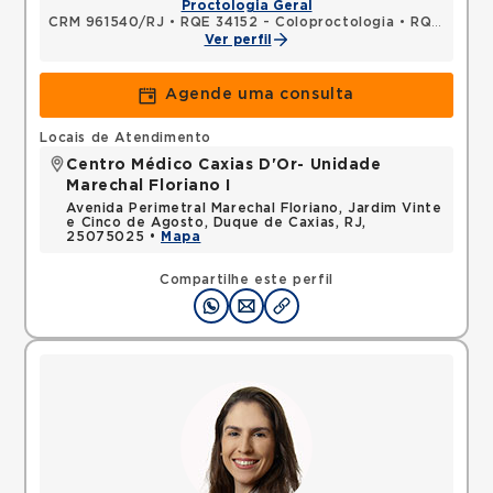
Proctologia Geral
CRM 961540/RJ
•
RQE 34152 - Coloproctologia
•
RQE 34153 - Cirurgia geral
Ver perfil
Agende uma consulta
Locais de Atendimento
Centro Médico Caxias D'Or- Unidade
Marechal Floriano I
Avenida Perimetral Marechal Floriano, Jardim Vinte
e Cinco de Agosto, Duque de Caxias, RJ,
25075025 •
Mapa
Compartilhe este perfil