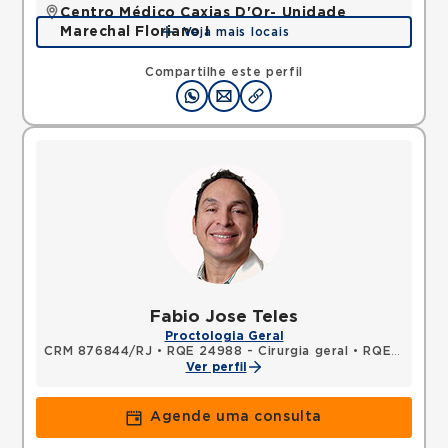
Centro Médico Caxias D'Or- Unidade
Marechal Floriano I
Veja mais locais
Avenida Perimetral Marechal Floriano, Jardim Vinte
e Cinco de Agosto, Duque de Caxias, RJ,
Compartilhe este perfil
25075025 •
Mapa
Fabio Jose Teles
Proctologia Geral
CRM 876844/RJ
•
RQE 24988 - Cirurgia geral
•
RQE 24989 - Coloproctologia
Ver perfil
Agende uma consulta