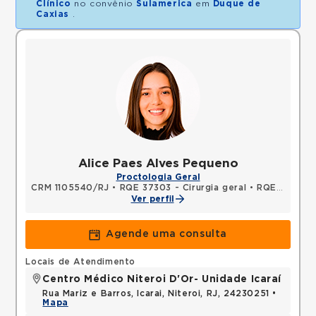
Clínico
no convênio
Sulamerica
em
Duque de
Caxias
.
Alice Paes Alves Pequeno
Proctologia Geral
CRM 1105540/RJ
•
RQE 37303 - Cirurgia geral
•
RQE 52203 - Coloproctologia
Ver perfil
Agende uma consulta
Locais de Atendimento
Centro Médico Niteroi D'Or- Unidade Icaraí
Rua Mariz e Barros, Icarai, Niteroi, RJ, 24230251 •
Mapa