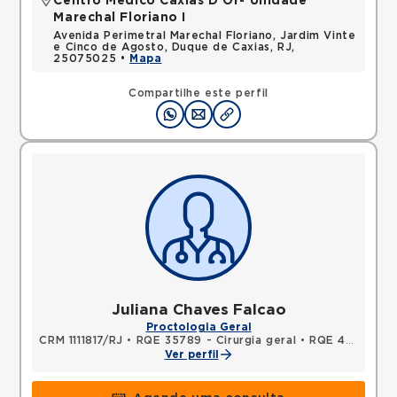
Centro Médico Caxias D'Or- Unidade
Marechal Floriano I
Avenida Perimetral Marechal Floriano, Jardim Vinte
e Cinco de Agosto, Duque de Caxias, RJ,
25075025 •
Mapa
Compartilhe este perfil
Juliana Chaves Falcao
Proctologia Geral
CRM 1111817/RJ
•
RQE 35789 - Cirurgia geral
•
RQE 47416 - Coloproctologia
Ver perfil