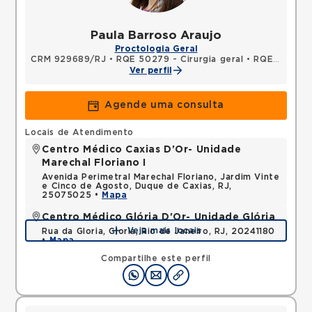
Paula Barroso Araujo
Proctologia Geral
CRM 929689/RJ
•
RQE 50279 - Cirurgia geral
•
RQE 50280 - Coloproctologia
Ver perfil
Agende uma consulta
Locais de Atendimento
Centro Médico Caxias D'Or- Unidade
Marechal Floriano I
Avenida Perimetral Marechal Floriano, Jardim Vinte
e Cinco de Agosto, Duque de Caxias, RJ,
25075025 •
Mapa
Centro Médico Glória D'Or- Unidade Glória
Veja mais locais
Rua da Gloria, Gloria, Rio de Janeiro, RJ, 20241180
•
Mapa
Compartilhe este perfil