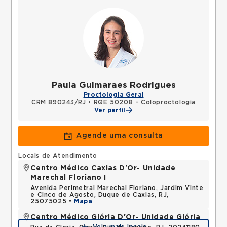
Paula Guimaraes Rodrigues
Proctologia Geral
CRM 890243/RJ
•
RQE 50208 - Coloproctologia
Ver perfil
Agende uma consulta
Locais de Atendimento
Centro Médico Caxias D'Or- Unidade
Marechal Floriano I
Avenida Perimetral Marechal Floriano, Jardim Vinte
e Cinco de Agosto, Duque de Caxias, RJ,
25075025 •
Mapa
Centro Médico Glória D'Or- Unidade Glória