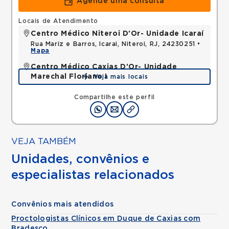
Agende uma consulta
Locais de Atendimento
Centro Médico Niteroi D'Or- Unidade Icaraí
Rua Mariz e Barros, Icarai, Niteroi, RJ, 24230251 •
Mapa
Centro Médico Caxias D'Or- Unidade
Marechal Floriano I
Veja mais locais
Avenida Perimetral Marechal Floriano, Jardim Vinte
e Cinco de Agosto, Duque de Caxias, RJ,
Compartilhe este perfil
25075025 •
Mapa
VEJA TAMBÉM
Unidades, convênios e
especialistas relacionados
Convênios mais atendidos
Proctologistas Clínicos em Duque de Caxias com
Bradesco