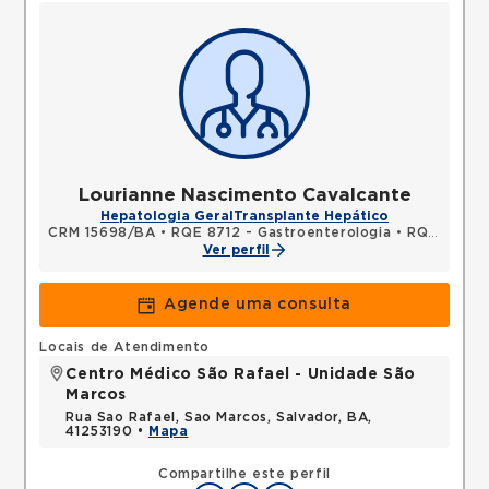
Lourianne Nascimento Cavalcante
Hepatologia Geral
Transplante Hepático
CRM 15698/BA
•
RQE 8712 - Gastroenterologia
•
RQE 8713 - Clínica médica
Ver perfil
Agende uma consulta
Locais de Atendimento
Centro Médico São Rafael - Unidade São
Marcos
Rua Sao Rafael, Sao Marcos, Salvador, BA,
41253190 •
Mapa
Compartilhe este perfil