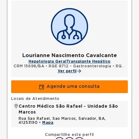
Lourianne Nascimento Cavalcante
Hepatologia Geral
Transplante Hepático
CRM 15698/BA
•
RQE 8712 - Gastroenterologia
•
RQE 8713 - Clínica médica
Ver perfil
Agende uma consulta
Locais de Atendimento
Centro Médico São Rafael - Unidade São
Marcos
Rua Sao Rafael, Sao Marcos, Salvador, BA,
41253190 •
Mapa
Compartilhe este perfil