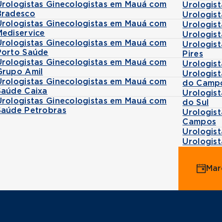
Urologistas Ginecologistas em Mauá com
Urologis
Bradesco
Urologist
Urologistas Ginecologistas em Mauá com
Urologis
Mediservice
Urologis
Urologistas Ginecologistas em Mauá com
Urologist
Porto Saúde
Pires
Urologistas Ginecologistas em Mauá com
Urologis
Grupo Amil
Urologis
Urologistas Ginecologistas em Mauá com
do Camp
Saúde Caixa
Urologis
Urologistas Ginecologistas em Mauá com
do Sul
Saúde Petrobras
Urologis
Campos
Urologist
Urologis
Mar