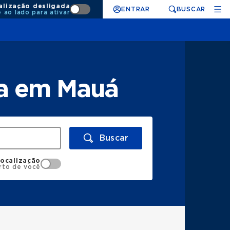
alização desligada
ENTRAR
BUSCAR
e ao lado para ativar
ta em Mauá
Buscar
localização
rto de você