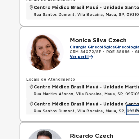
Locais de Atendimento
Centro Médico Brasil Mauá - Unidade San
Rua Santos Dumont, Vila Bocaina, Maua, SP, 0931
Monica Silva Czech
Cirurgia Ginecológica
Ginecologia
CRM 84072/SP
•
RQE 88986 - Gi
Ver perfil
Locais de Atendimento
Centro Médico Brasil Mauá - Unidade Mart
Rua Martim Afonso, Vila Bocaina, Maua, SP, 0931
Centro Médico Brasil Mauá - Unidade San
V
Rua Santos Dumont, Vila Bocaina, Maua, SP, 0931
Ricardo Czech