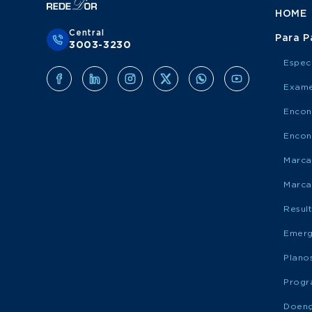
HOME
Central
Para P
3003-3230
Espec
Exame
Encon
Encon
Marca
Marca
Resul
Emerg
Plano
Progr
Doen