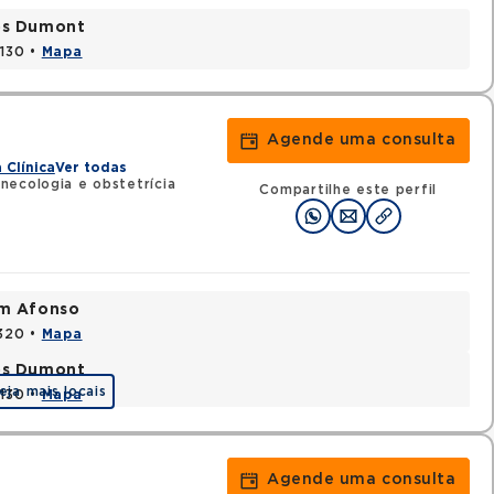
tos Dumont
0130 •
Mapa
Agende uma consulta
 Clínica
Ver todas
necologia e obstetrícia
Compartilhe este perfil
im Afonso
0320 •
Mapa
tos Dumont
eja mais locais
0130 •
Mapa
Agende uma consulta