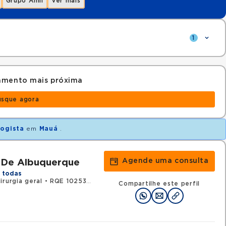
Grupo Amil
Ver mais
1
amento mais próxima
usque agora
logista
em
Mauá
.
Agende uma consulta
 De Albuquerque
 todas
irurgia geral
•
RQE 102532 - Urologia
Compartilhe este perfil