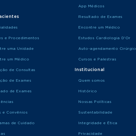
App Médicos
acientes
Resultado de Exames
ialidades
Encontre um Médico
s e Procedimentos
Estudos Cardiologia D'Or
tre uma Unidade
Auto-agendamento Cirúrgic
tre um Médico
Cursos e Palestras
Institucional
ção de Consultas
ção de Exames
Quem somos
tado de Exames
Histórico
ências
Nossas Políticas
s e Convênios
Sustentabilidade
amas de Cuidado
Integridade e Ética
ças
Privacidade