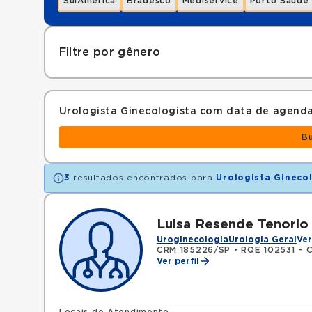
SulAmérica
Bradesco
Mediservice
Porto Saúde
Filtre por gênero
Urologista Ginecologista com data de agend
B
3
resultados encontrados para
Urologista Gineco
Luisa Resende Tenorio
Uroginecologia
Urologia Geral
Ver
CRM 185226/SP
•
RQE 102531 - C
Ver perfil