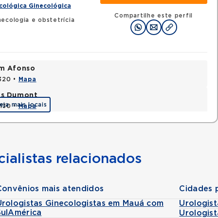
cológica Ginecológica
Compartilhe este perfil
ecologia e obstetrícia
im Afonso
0320 •
Mapa
tos Dumont
eja mais locais
0130 •
Mapa
ialistas relacionados
Convênios mais atendidos
Cidades 
Urologistas Ginecologistas em Mauá com
Urologist
SulAmérica
Urologist