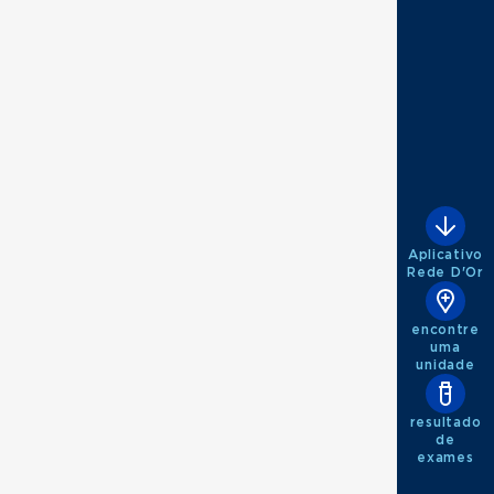
Aplicativo
Rede D'Or
encontre
uma
unidade
resultado
de
exames