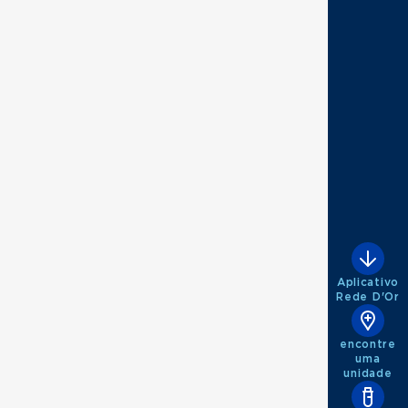
Aplicativo
Rede D'Or
encontre
uma
unidade