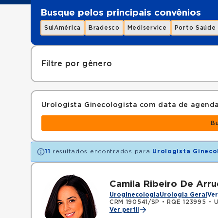
Busque pelos principais convênios
SulAmérica
Bradesco
Mediservice
Porto Saúde
Filtre por gênero
Urologista Ginecologista com data de agend
B
11
resultados encontrados para
Urologista Gineco
Camila Ribeiro De Arr
Uroginecologia
Urologia Geral
Ver
CRM 190541/SP
•
RQE 123995 - U
Ver perfil