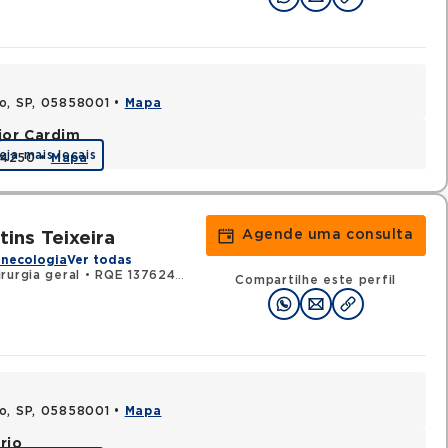
lo, SP, 05858001 •
Mapa
jor Cardim
eja mais locais
424250 •
Mapa
Agende uma consulta
tins Teixeira
inecologia
Ver todas
rurgia geral
•
RQE 137624 - Urologia
Compartilhe este perfil
lo, SP, 05858001 •
Mapa
rio