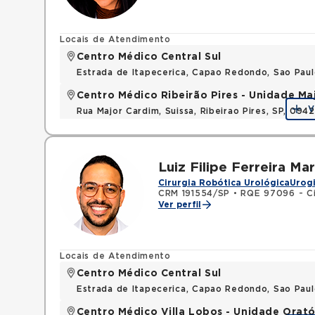
Locais de Atendimento
Centro Médico Central Sul
Estrada de Itapecerica, Capao Redondo, Sao Pau
Centro Médico Ribeirão Pires - Unidade Ma
V
Rua Major Cardim, Suissa, Ribeirao Pires, SP, 09
Luiz Filipe Ferreira Mar
Cirurgia Robótica Urológica
Urog
CRM 191554/SP
•
RQE 97096 - Ci
Ver perfil
Locais de Atendimento
Centro Médico Central Sul
Estrada de Itapecerica, Capao Redondo, Sao Pau
Centro Médico Villa Lobos - Unidade Orató