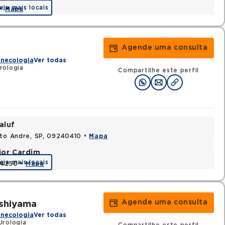
eja mais locais
 •
Mapa
Agende uma consulta
inecologia
Ver todas
rologia
Compartilhe este perfil
aluf
nto Andre, SP, 09240410 •
Mapa
jor Cardim
eja mais locais
424250 •
Mapa
Agende uma consulta
ishiyama
inecologia
Ver todas
Urologia