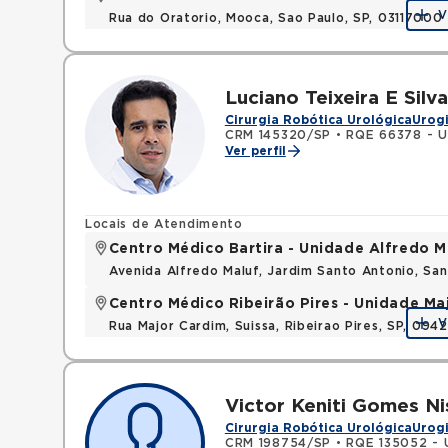
V
Rua do Oratorio, Mooca, Sao Paulo, SP, 03117000
Luciano Teixeira E Silva
Cirurgia Robótica Urológica
Urog
CRM 145320/SP
•
RQE 66378 - U
Ver perfil
Locais de Atendimento
Centro Médico Bartira - Unidade Alfredo M
Avenida Alfredo Maluf, Jardim Santo Antonio, Sa
Centro Médico Ribeirão Pires - Unidade Ma
V
Rua Major Cardim, Suissa, Ribeirao Pires, SP, 09
Victor Keniti Gomes N
Cirurgia Robótica Urológica
Urog
CRM 198754/SP
•
RQE 135052 - 