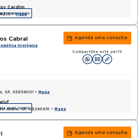
jor Cardim
eja mais locais
424250 •
Mapa
Agende uma consulta
os Cabral
Robótica Urológica
Compartilhe este perfil
lo, SP, 05858001 •
Mapa
aluf
eja mais locais
nto Andre, SP, 09240410 •
Mapa
Agende uma consulta
i