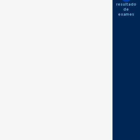
resultado
de
exames