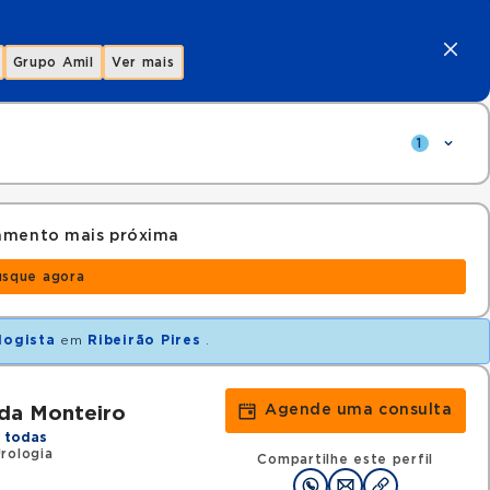
Grupo Amil
Ver mais
1
amento mais próxima
usque agora
logista
em
Ribeirão Pires
.
Agende uma consulta
uda Monteiro
 todas
rologia
Compartilhe este perfil