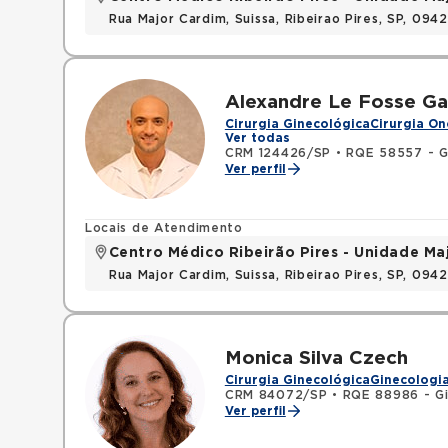
Rua Major Cardim, Suissa, Ribeirao Pires, SP, 09
Alexandre Le Fosse Ga
Cirurgia Ginecológica
Cirurgia On
Ver todas
CRM 124426/SP
•
RQE 58557 - Gi
Ver perfil
Locais de Atendimento
Centro Médico Ribeirão Pires - Unidade Ma
Rua Major Cardim, Suissa, Ribeirao Pires, SP, 09
Monica Silva Czech
Cirurgia Ginecológica
Ginecologia
CRM 84072/SP
•
RQE 88986 - Gi
Ver perfil