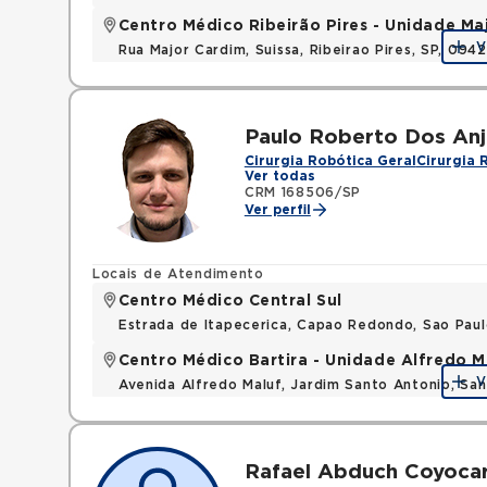
Centro Médico Ribeirão Pires - Unidade Ma
V
Rua Major Cardim, Suissa, Ribeirao Pires, SP, 09
Paulo Roberto Dos Anj
Cirurgia Robótica Geral
Cirurgia 
Ver todas
CRM 168506/SP
Ver perfil
Locais de Atendimento
Centro Médico Central Sul
Estrada de Itapecerica, Capao Redondo, Sao Pau
Centro Médico Bartira - Unidade Alfredo M
V
Avenida Alfredo Maluf, Jardim Santo Antonio, Sa
Rafael Abduch Coyocar