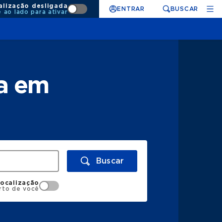
alização desligada
ENTRAR
BUSCAR
e ao lado para ativar
ta em
Buscar
localização
rto de você