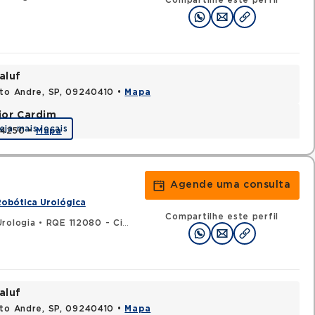
Compartilhe este perfil
aluf
nto Andre, SP, 09240410 •
Mapa
jor Cardim
eja mais locais
424250 •
Mapa
Agende uma consulta
Robótica Urológica
Compartilhe este perfil
Urologia
•
RQE 112080 - Cirurgia geral
aluf
nto Andre, SP, 09240410 •
Mapa