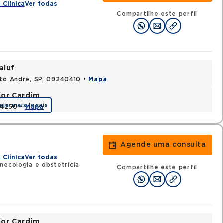
 Clínica
Ver todas
Compartilhe este perfil
aluf
nto Andre, SP, 09240410 •
Mapa
jor Cardim
eja mais locais
424250 •
Mapa
Agende uma consulta
 Clínica
Ver todas
necologia e obstetrícia
Compartilhe este perfil
jor Cardim