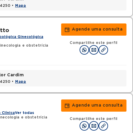
424250 •
Mapa
Agende uma consulta
tto
cológica Ginecológica
Compartilhe este perfil
necologia e obstetrícia
jor Cardim
424250 •
Mapa
Agende uma consulta
 Clínica
Ver todas
necologia e obstetrícia
Compartilhe este perfil