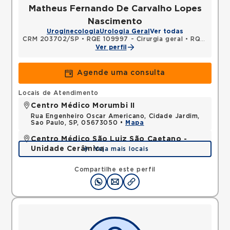
Matheus Fernando De Carvalho Lopes
Nascimento
Uroginecologia
Urologia Geral
Ver todas
CRM 203702/SP
•
RQE 109997 - Cirurgia geral
•
RQE 137670 - Urologia
Ver perfil
Agende uma consulta
Locais de Atendimento
Centro Médico Morumbi II
Rua Engenheiro Oscar Americano, Cidade Jardim,
Sao Paulo, SP, 05673050 •
Mapa
Centro Médico São Luiz São Caetano -
Unidade Cerâmica
Veja mais locais
Alameda Caulim, Ceramica, Sao Caetano do Sul,
SP, 09531195 •
Mapa
Compartilhe este perfil