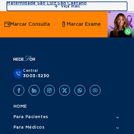
Maternidade São Luiz São Caetano
Veja mais
Agende
Marcar Consulta
Marcar Exame
por
Whatsapp
Central
3003-3230
HOME
Para Pacientes
Para Médicos