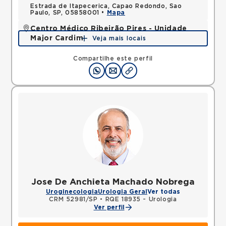
Estrada de Itapecerica, Capao Redondo, Sao
Paulo, SP, 05858001 •
Mapa
Centro Médico Ribeirão Pires - Unidade
Major Cardim
Veja mais locais
Rua Major Cardim, Suissa, Ribeirao Pires, SP,
09424250 •
Mapa
Compartilhe este perfil
Jose De Anchieta Machado Nobrega
Uroginecologia
Urologia Geral
Ver todas
CRM 52981/SP
•
RQE 18935 - Urologia
Ver perfil