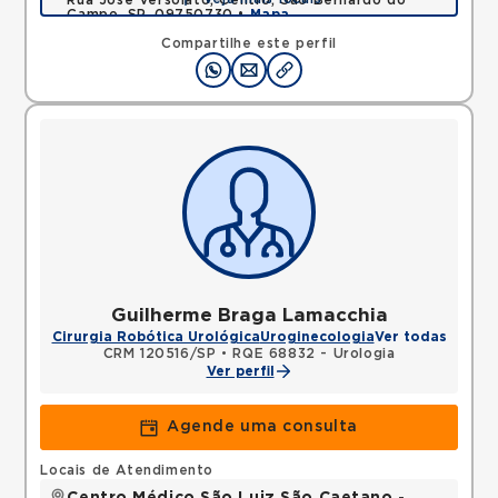
Rua Jose Versolato, Centro, Sao Bernardo do
Campo, SP, 09750730 •
Mapa
Compartilhe este perfil
Guilherme Braga Lamacchia
Cirurgia Robótica Urológica
Uroginecologia
Ver todas
CRM 120516/SP
•
RQE 68832 - Urologia
Ver perfil
Agende uma consulta
Locais de Atendimento