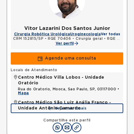
Vitor Lazarini Dos Santos Junior
Cirurgia Robótica Urológica
Uroginecologia
Ver todas
CRM 152815/SP
•
RQE 70406 - Cirurgia geral
•
RQE 70407 - Urologia
Ver perfil
Agende uma consulta
Locais de Atendimento
Centro Médico Villa Lobos - Unidade
Oratório
Rua do Oratorio, Mooca, Sao Paulo, SP, 03117000 •
Mapa
Centro Médico São Luiz Anália Franco -
Unidade Antônio Camardo
Veja mais locais
Rua Antonio Camardo, Tatuape, Sao Paulo, SP,
03178200 •
Mapa
Compartilhe este perfil