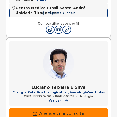
Centro Médico Brasil Santo André -
Unidade Tiradentes
Veja mais locais
Rua Tiradentes, Vila Dora, Santo Andre, SP,
09030560 •
Mapa
Compartilhe este perfil
Luciano Teixeira E Silva
Cirurgia Robótica Urológica
Uroginecologia
Ver todas
CRM 145320/SP
•
RQE 66378 - Urologia
Ver perfil
Agende uma consulta