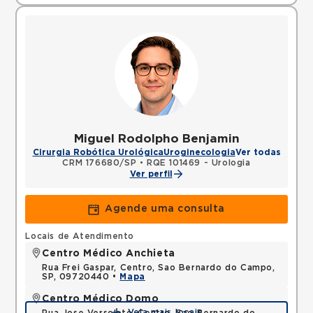
Miguel Rodolpho Benjamin
Cirurgia Robótica Urológica
Uroginecologia
Ver todas
CRM 176680/SP
•
RQE 101469 - Urologia
Ver perfil
Agende uma consulta
Locais de Atendimento
Centro Médico Anchieta
Rua Frei Gaspar, Centro, Sao Bernardo do Campo,
SP, 09720440 •
Mapa
Centro Médico Domo
Veja mais locais