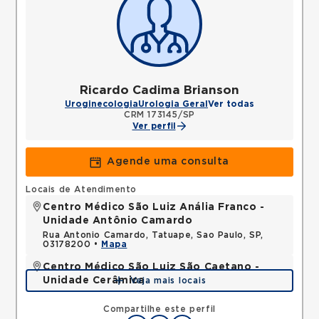
Ricardo Cadima Brianson
Uroginecologia
Urologia Geral
Ver todas
CRM 173145/SP
Ver perfil
Agende uma consulta
Locais de Atendimento
Centro Médico São Luiz Anália Franco -
Unidade Antônio Camardo
Rua Antonio Camardo, Tatuape, Sao Paulo, SP,
03178200 •
Mapa
Centro Médico São Luiz São Caetano -
Unidade Cerâmica
Veja mais locais
Alameda Caulim, Ceramica, Sao Caetano do Sul,
SP, 09531195 •
Mapa
Compartilhe este perfil