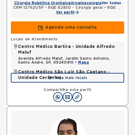
Cirurgia Robótica Urológica
Uroginecologia
Ver todas
CRM 127621/SP
•
RQE 62830 - Cirurgia geral
•
RQE 62831 - Urologia
Ver perfil
Agende uma consulta
Locais de Atendimento
Centro Médico Bartira - Unidade Alfredo
Maluf
Avenida Alfredo Maluf, Jardim Santo Antonio,
Santo Andre, SP, 09240410 •
Mapa
Centro Médico São Luiz São Caetano -
Unidade Cerâmica
Veja mais locais
Alameda Caulim, Ceramica, Sao Caetano do Sul,
SP, 09531195 •
Mapa
Compartilhe este perfil