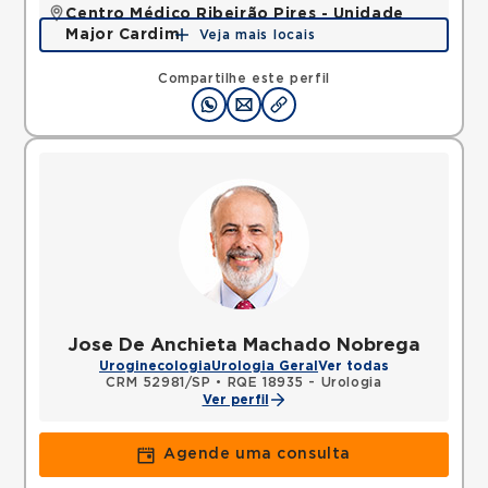
Centro Médico Ribeirão Pires - Unidade
Major Cardim
Veja mais locais
Rua Major Cardim, Suissa, Ribeirao Pires, SP,
09424250 •
Mapa
Compartilhe este perfil
Jose De Anchieta Machado Nobrega
Uroginecologia
Urologia Geral
Ver todas
CRM 52981/SP
•
RQE 18935 - Urologia
Ver perfil
Agende uma consulta