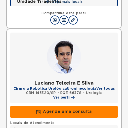
Unidade Tiradentes
Veja mais locais
Rua Tiradentes, Vila Dora, Santo Andre, SP,
09030560 •
Mapa
Compartilhe este perfil
Luciano Teixeira E Silva
Cirurgia Robótica Urológica
Uroginecologia
Ver todas
CRM 145320/SP
•
RQE 66378 - Urologia
Ver perfil
Agende uma consulta
Locais de Atendimento