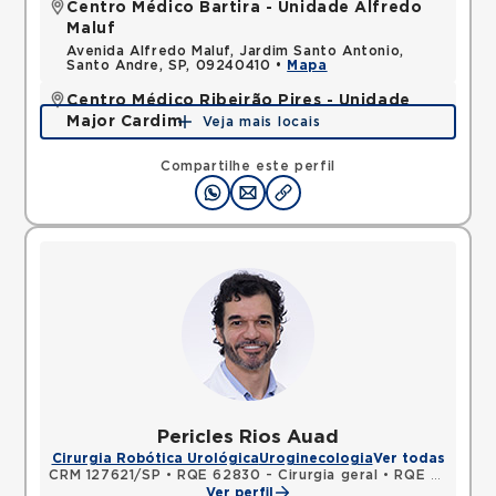
Centro Médico Bartira - Unidade Alfredo
Maluf
Avenida Alfredo Maluf, Jardim Santo Antonio,
Santo Andre, SP, 09240410 •
Mapa
Centro Médico Ribeirão Pires - Unidade
Major Cardim
Veja mais locais
Rua Major Cardim, Suissa, Ribeirao Pires, SP,
09424250 •
Mapa
Compartilhe este perfil
Pericles Rios Auad
Cirurgia Robótica Urológica
Uroginecologia
Ver todas
CRM 127621/SP
•
RQE 62830 - Cirurgia geral
•
RQE 62831 - Urologia
Ver perfil