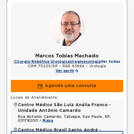
Marcos Tobias Machado
Cirurgia Robótica Urológica
Uroginecologia
Ver todas
CRM 75225/SP
•
RQE 63664 - Urologia
Ver perfil
Agende uma consulta
Locais de Atendimento
Centro Médico São Luiz Anália Franco -
Unidade Antônio Camardo
Rua Antonio Camardo, Tatuape, Sao Paulo, SP,
03178200 •
Mapa
Centro Médico Brasil Santo André -