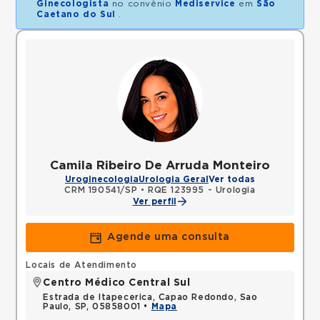
Ginecologista
no convênio
Mediservice
em
São
Caetano do Sul
.
Camila Ribeiro De Arruda Monteiro
Uroginecologia
Urologia Geral
Ver todas
CRM 190541/SP
•
RQE 123995 - Urologia
Ver perfil
Agende uma consulta
Locais de Atendimento
Centro Médico Central Sul
Estrada de Itapecerica, Capao Redondo, Sao
Paulo, SP, 05858001 •
Mapa