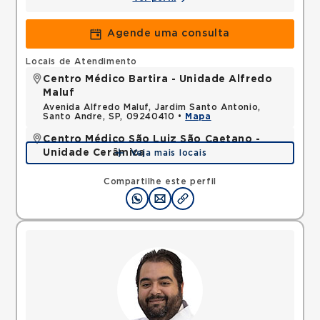
Agende uma consulta
Locais de Atendimento
Centro Médico Bartira - Unidade Alfredo
Maluf
Avenida Alfredo Maluf, Jardim Santo Antonio,
Santo Andre, SP, 09240410 •
Mapa
Centro Médico São Luiz São Caetano -
Unidade Cerâmica
Veja mais locais
Alameda Caulim, Ceramica, Sao Caetano do Sul,
SP, 09531195 •
Mapa
Compartilhe este perfil