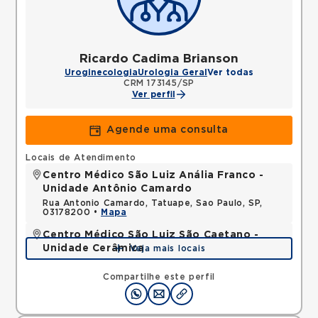
Ricardo Cadima Brianson
Uroginecologia
Urologia Geral
Ver todas
CRM 173145/SP
Ver perfil
Agende uma consulta
Locais de Atendimento
Centro Médico São Luiz Anália Franco -
Unidade Antônio Camardo
Rua Antonio Camardo, Tatuape, Sao Paulo, SP,
03178200 •
Mapa
Centro Médico São Luiz São Caetano -
Unidade Cerâmica
Veja mais locais
Alameda Caulim, Ceramica, Sao Caetano do Sul,
SP, 09531195 •
Mapa
Compartilhe este perfil