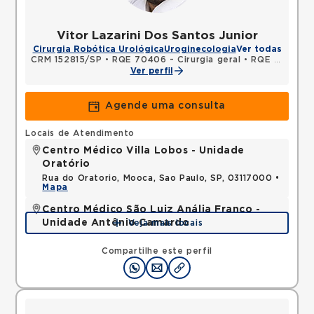
Vitor Lazarini Dos Santos Junior
Cirurgia Robótica Urológica
Uroginecologia
Ver todas
CRM 152815/SP
•
RQE 70406 - Cirurgia geral
•
RQE 70407 - Urologia
Ver perfil
Agende uma consulta
Locais de Atendimento
Centro Médico Villa Lobos - Unidade
Oratório
Rua do Oratorio, Mooca, Sao Paulo, SP, 03117000 •
Mapa
Centro Médico São Luiz Anália Franco -
Unidade Antônio Camardo
Veja mais locais
Rua Antonio Camardo, Tatuape, Sao Paulo, SP,
03178200 •
Mapa
Compartilhe este perfil