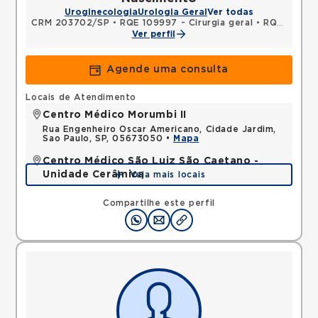
Uroginecologia
Urologia Geral
Ver todas
CRM 203702/SP
•
RQE 109997 - Cirurgia geral
•
RQE 137670 - Urologia
Ver perfil
Agende uma consulta
Locais de Atendimento
Centro Médico Morumbi II
Rua Engenheiro Oscar Americano, Cidade Jardim,
Sao Paulo, SP, 05673050 •
Mapa
Centro Médico São Luiz São Caetano -
Unidade Cerâmica
Veja mais locais
Alameda Caulim, Ceramica, Sao Caetano do Sul,
SP, 09531195 •
Mapa
Compartilhe este perfil