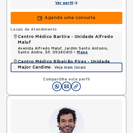
Ver perfil
Agende uma consulta
Locais de Atendimento
Centro Médico Bartira - Unidade Alfredo
Maluf
Avenida Alfredo Maluf, Jardim Santo Antonio,
Santo Andre, SP, 09240410 •
Mapa
Centro Médico Ribeirão Pires - Unidade
Major Cardim
Veja mais locais
Rua Major Cardim, Suissa, Ribeirao Pires, SP,
09424250 •
Mapa
Compartilhe este perfil