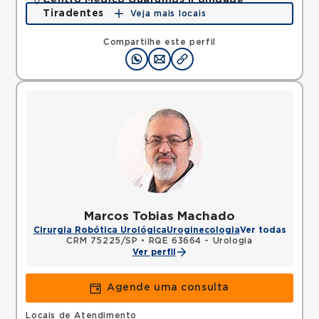
Centro Médico Guarulhos II Unidade
Tiradentes
Veja mais locais
Avenida Tiradentes, Jardim Guarulhos, Guarulhos,
SP, 07090000 •
Mapa
Compartilhe este perfil
Marcos Tobias Machado
Cirurgia Robótica Urológica
Uroginecologia
Ver todas
CRM 75225/SP
•
RQE 63664 - Urologia
Ver perfil
Agende uma consulta
Locais de Atendimento