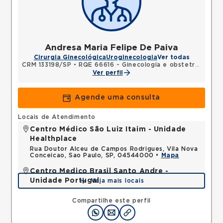
Andresa Maria Felipe De Paiva
Cirurgia Ginecológica
Uroginecologia
Ver todas
CRM 133198/SP
•
RQE 66616 - Ginecologia e obstetrícia
Ver perfil
Agende uma consulta
Locais de Atendimento
Centro Médico São Luiz Itaim - Unidade
Healthplace
Rua Doutor Alceu de Campos Rodrigues, Vila Nova
Conceicao, Sao Paulo, SP, 04544000 •
Mapa
Centro Medico Brasil Santo Andre -
Unidade Portugal
Veja mais locais
Avenida Portugal, Centro, Santo Andre, SP,
09040010 •
Mapa
Compartilhe este perfil