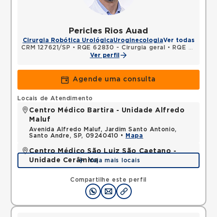
Pericles Rios Auad
Cirurgia Robótica Urológica
Uroginecologia
Ver todas
CRM 127621/SP
•
RQE 62830 - Cirurgia geral
•
RQE 62831 - Urologia
Ver perfil
Agende uma consulta
Locais de Atendimento
Centro Médico Bartira - Unidade Alfredo
Maluf
Avenida Alfredo Maluf, Jardim Santo Antonio,
Santo Andre, SP, 09240410 •
Mapa
Centro Médico São Luiz São Caetano -
Unidade Cerâmica
Veja mais locais
Alameda Caulim, Ceramica, Sao Caetano do Sul,
SP, 09531195 •
Mapa
Compartilhe este perfil