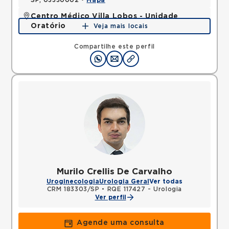
SP, 03330002 •
Mapa
Centro Médico Villa Lobos - Unidade
Oratório
Veja mais locais
Rua do Oratorio, Mooca, Sao Paulo, SP, 03117000 •
Mapa
Compartilhe este perfil
Murilo Crellis De Carvalho
Uroginecologia
Urologia Geral
Ver todas
CRM 183303/SP
•
RQE 117427 - Urologia
Ver perfil
Agende uma consulta