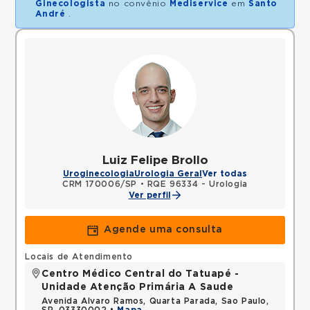
Ginecologista
no convênio
Mediservice
em
Santo
André
.
Luiz Felipe Brollo
Uroginecologia
Urologia Geral
Ver todas
CRM 170006/SP
•
RQE 96334 - Urologia
Ver perfil
Agende uma consulta
Locais de Atendimento
Centro Médico Central do Tatuapé -
Unidade Atenção Primária A Saude
Avenida Alvaro Ramos, Quarta Parada, Sao Paulo,