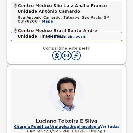
Centro Médico São Luiz Anália Franco -
Unidade Antônio Camardo
Rua Antonio Camardo, Tatuape, Sao Paulo, SP,
03178200 •
Mapa
Centro Médico Brasil Santo André -
Unidade Tiradentes
Veja mais locais
Rua Tiradentes, Vila Dora, Santo Andre, SP,
09030560 •
Mapa
Compartilhe este perfil
Luciano Teixeira E Silva
Cirurgia Robótica Urológica
Uroginecologia
Ver todas
CRM 145320/SP
•
RQE 66378 - Urologia