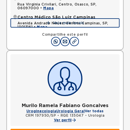
Rua Virginia Crivilari, Centro, Osasco, SP,
06097000 •
Mapa
Centro Médico São Luiz Campinas
Veja mais locais
Avenida Andrade Neves, Centro, Campinas, SP,
13013161 •
Mapa
Compartilhe este perfil
Murilo Ramela Fabiano Goncalves
Uroginecologia
Urologia Geral
Ver todas
CRM 197950/SP
•
RQE 135047 - Urologia
Ver perfil