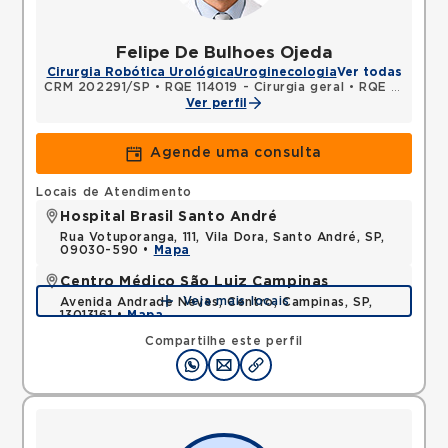
Felipe De Bulhoes Ojeda
Cirurgia Robótica Urológica
Uroginecologia
Ver todas
CRM 202291/SP
•
RQE 114019 - Cirurgia geral
•
RQE 146538 - Urologia
Ver perfil
Agende uma consulta
Locais de Atendimento
Hospital Brasil Santo André
Rua Votuporanga, 111, Vila Dora, Santo André, SP,
09030-590 •
Mapa
Centro Médico São Luiz Campinas
Veja mais locais
Avenida Andrade Neves, Centro, Campinas, SP,
13013161 •
Mapa
Compartilhe este perfil