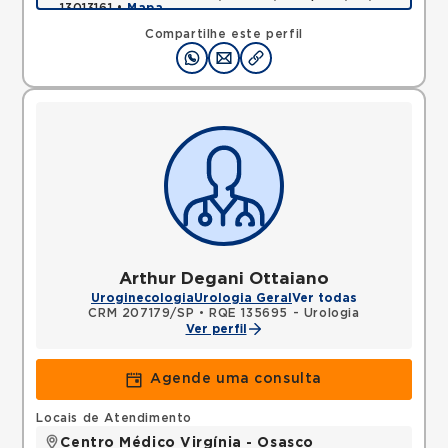
13013161 •
Mapa
Compartilhe este perfil
Arthur Degani Ottaiano
Uroginecologia
Urologia Geral
Ver todas
CRM 207179/SP
•
RQE 135695 - Urologia
Ver perfil
Agende uma consulta
Locais de Atendimento
Centro Médico Virgínia - Osasco