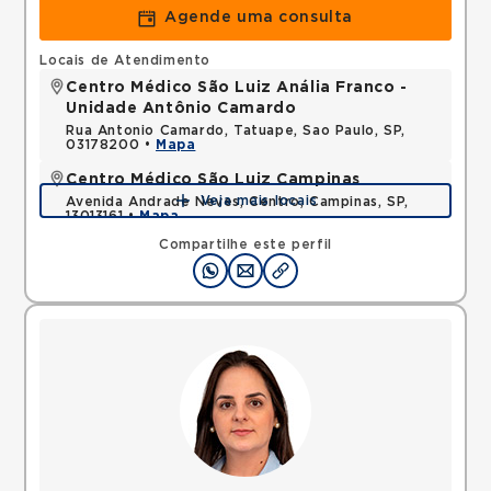
Agende uma consulta
Locais de Atendimento
Centro Médico São Luiz Anália Franco -
Unidade Antônio Camardo
Rua Antonio Camardo, Tatuape, Sao Paulo, SP,
03178200 •
Mapa
Centro Médico São Luiz Campinas
Veja mais locais
Avenida Andrade Neves, Centro, Campinas, SP,
13013161 •
Mapa
Compartilhe este perfil