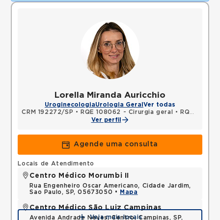
Lorella Miranda Auricchio
Uroginecologia
Urologia Geral
Ver todas
CRM 192272/SP
•
RQE 108062 - Cirurgia geral
•
RQE 115305 - Urologia
Ver perfil
Agende uma consulta
Locais de Atendimento
Centro Médico Morumbi II
Rua Engenheiro Oscar Americano, Cidade Jardim,
Sao Paulo, SP, 05673050 •
Mapa
Centro Médico São Luiz Campinas
Veja mais locais
Avenida Andrade Neves, Centro, Campinas, SP,