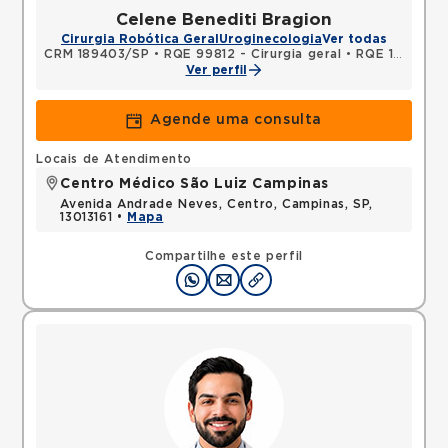
Celene Benediti Bragion
Cirurgia Robótica Geral
Uroginecologia
Ver todas
CRM 189403/SP
•
RQE 99812 - Cirurgia geral
•
RQE 109653 - Urologia
Ver perfil
Agende uma consulta
Locais de Atendimento
Centro Médico São Luiz Campinas
Avenida Andrade Neves, Centro, Campinas, SP,
13013161 •
Mapa
Compartilhe este perfil