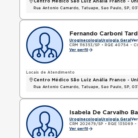
Centro Médico São Luiz Anália Franco - U
Rua Antonio Camardo, Tatuape, Sao Paulo, SP, 0
Fernando Carboni Tarde
Uroginecologia
Urologia Geral
Ver
CRM 116353/SP
•
RQE 40754 - Cir
Ver perfil
Locais de Atendimento
Centro Médico São Luiz Anália Franco - U
Rua Antonio Camardo, Tatuape, Sao Paulo, SP, 0
Isabela De Carvalho Ba
Uroginecologia
Urologia Geral
Ver
CRM 202679/SP
•
RQE 135069 - 
Ver perfil