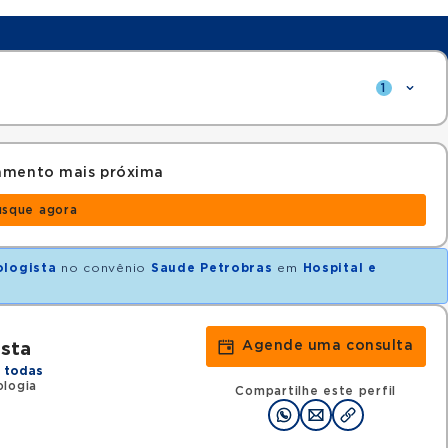
1
amento mais próxima
usque agora
ologista
no convênio
Saude Petrobras
em
Hospital e
Agende uma consulta
sta
 todas
ologia
Compartilhe este perfil