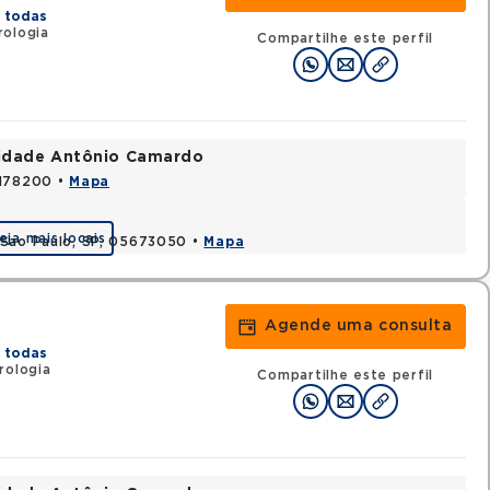
 todas
ologia
Compartilhe este perfil
nidade Antônio Camardo
3178200 •
Mapa
eja mais locais
 Sao Paulo, SP, 05673050 •
Mapa
Agende uma consulta
 todas
rologia
Compartilhe este perfil