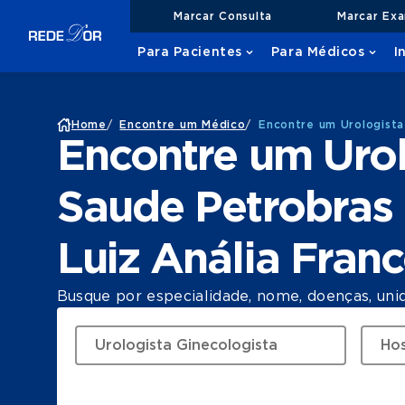
Marcar Consulta
Marcar Ex
Para Pacientes
Para Médicos
I
Home
/
Encontre um Médico
/
Encontre um Urologista
Encontre um Urol
Saude Petrobras 
Luiz Anália Fran
Busque por especialidade, nome, doenças, uni