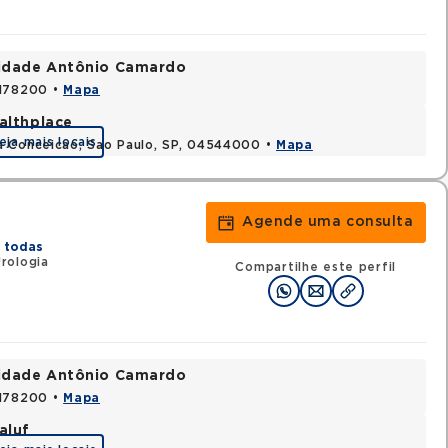
nidade Antônio Camardo
3178200 •
Mapa
althplace
eja mais locais
a Conceicao, Sao Paulo, SP, 04544000 •
Mapa
Agende uma consulta
 todas
rologia
Compartilhe este perfil
nidade Antônio Camardo
3178200 •
Mapa
aluf