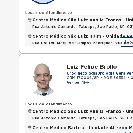
Locais de Atendimento
Centro Médico São Luiz Anália Franco - U
Rua Antonio Camardo, Tatuape, Sao Paulo, SP, 0
Centro Médico São Luiz Itaim - Unidade He
V
Rua Doutor Alceu de Campos Rodrigues, Vila Nov
Luiz Felipe Brollo
Uroginecologia
Urologia Geral
Ver
CRM 170006/SP
•
RQE 96334 - U
Ver perfil
Locais de Atendimento
Centro Médico São Luiz Anália Franco - U
Rua Antonio Camardo, Tatuape, Sao Paulo, SP, 0
Centro Médico Bartira - Unidade Alfredo M