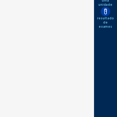
uma
unidade
resultado
de
exames