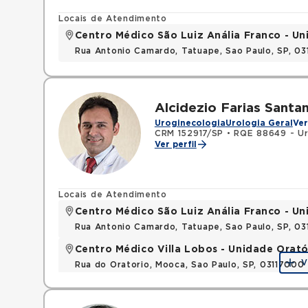
Locais de Atendimento
Centro Médico São Luiz Anália Franco - U
Rua Antonio Camardo, Tatuape, Sao Paulo, SP, 0
Alcidezio Farias Santa
Uroginecologia
Urologia Geral
Ver
CRM 152917/SP
•
RQE 88649 - Ur
Ver perfil
Locais de Atendimento
Centro Médico São Luiz Anália Franco - U
Rua Antonio Camardo, Tatuape, Sao Paulo, SP, 0
Centro Médico Villa Lobos - Unidade Orató
V
Rua do Oratorio, Mooca, Sao Paulo, SP, 03117000