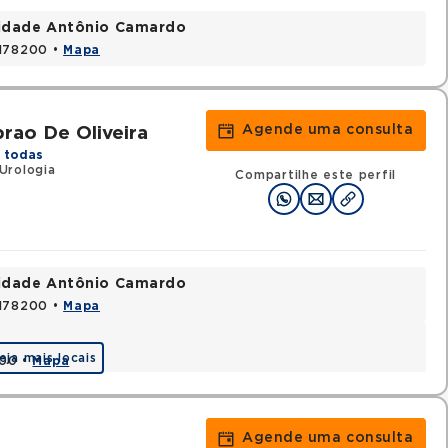
nidade Antônio Camardo
3178200 •
Mapa
Agende uma consulta
rao De Oliveira
 todas
Urologia
Compartilhe este perfil
nidade Antônio Camardo
3178200 •
Mapa
eja mais locais
000 •
Mapa
Agende uma consulta