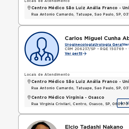
Locais de Atendimento
Centro Médico São Luiz Anália Franco - U
Rua Antonio Camardo, Tatuape, Sao Paulo, SP, 0
Carlos Miguel Cunha Ab
Uroginecologia
Urologia Geral
Ver
CRM 206237/SP
•
RQE 150769 - 
Ver perfil
Locais de Atendimento
Centro Médico São Luiz Anália Franco - U
Rua Antonio Camardo, Tatuape, Sao Paulo, SP, 0
Centro Médico Virgínia - Osasco
V
Rua Virginia Crivilari, Centro, Osasco, SP, 06097
Elcio Tadashi Nakano