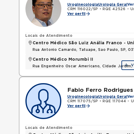
Uroginecologia
Urologia Geral
Ver
CRM 116022/SP
•
RQE 42526 - Ur
Ver perfil
Locais de Atendimento
Centro Médico São Luiz Anália Franco - U
Rua Antonio Camardo, Tatuape, Sao Paulo, SP, 0
Centro Médico Morumbi II
V
Rua Engenheiro Oscar Americano, Cidade Jardim,
Fabio Ferro Rodrigues
Uroginecologia
Urologia Geral
Ver
CRM 117075/SP
•
RQE 117044 - U
Ver perfil
Locais de Atendimento