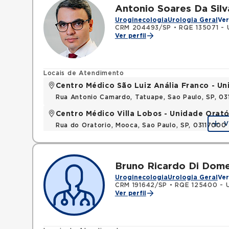
Antonio Soares Da Silv
Uroginecologia
Urologia Geral
Ver
CRM 204493/SP
•
RQE 135071 - 
Ver perfil
Locais de Atendimento
Centro Médico São Luiz Anália Franco - U
Rua Antonio Camardo, Tatuape, Sao Paulo, SP, 0
Centro Médico Villa Lobos - Unidade Orató
V
Rua do Oratorio, Mooca, Sao Paulo, SP, 03117000
Bruno Ricardo Di Dom
Uroginecologia
Urologia Geral
Ver
CRM 191642/SP
•
RQE 125400 - U
Ver perfil