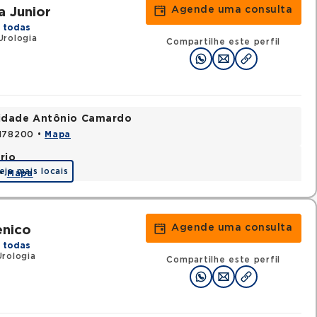
Agende uma consulta
a Junior
 todas
Urologia
Compartilhe este perfil
nidade Antônio Camardo
3178200 •
Mapa
rio
eja mais locais
 •
Mapa
Agende uma consulta
enico
 todas
rologia
Compartilhe este perfil