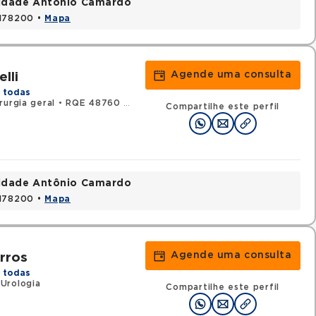
nidade Antônio Camardo
3178200 •
Mapa
Agende uma consulta
lli
 todas
urgia geral
•
RQE 48760 - Urologia
Compartilhe este perfil
nidade Antônio Camardo
3178200 •
Mapa
Agende uma consulta
rros
 todas
Urologia
Compartilhe este perfil