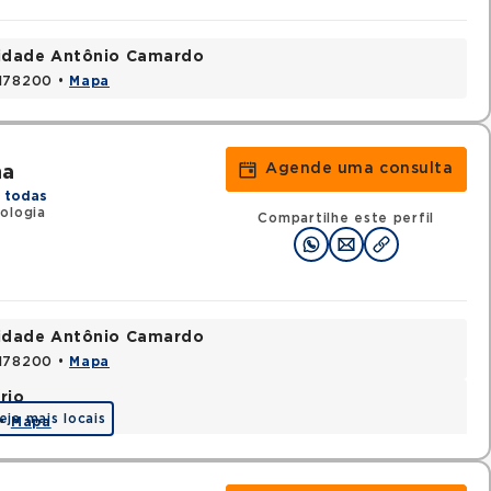
nidade Antônio Camardo
3178200 •
Mapa
Agende uma consulta
na
 todas
ologia
Compartilhe este perfil
nidade Antônio Camardo
3178200 •
Mapa
rio
eja mais locais
 •
Mapa