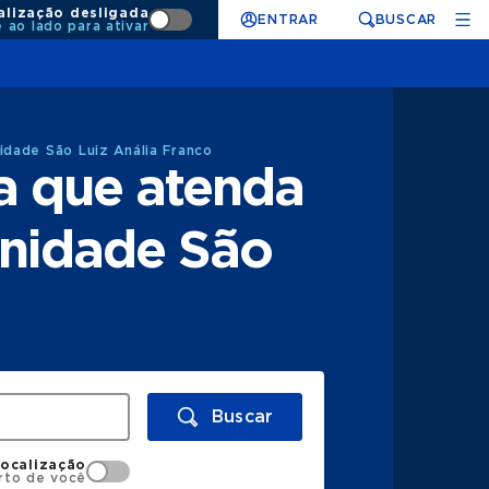
alização desligada
ENTRAR
BUSCAR
e ao lado para ativar
idade São Luiz Anália Franco
a que atenda
rnidade São
Buscar
localização
rto de você