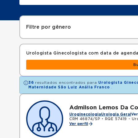
Filtre por gênero
Urologista Ginecologista com data de agend
B
36
resultados encontrados para
Urologista Ginec
Maternidade São Luiz Anália Franco
.
Admilson Lemos Da Co
Uroginecologia
Urologia Geral
Ver
CRM 46874/SP
•
RQE 57419 - Ur
Ver perfil