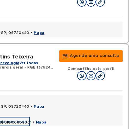
, SP, 09720440 •
Mapa
Agende uma consulta
tins Teixeira
inecologia
Ver todas
rurgia geral
•
RQE 137624 - Urologia
Compartilhe este perfil
, SP, 09720440 •
Mapa
eja mais locais
lo, SP, 05858001 •
Mapa