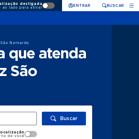
alização desligada
ENTRAR
BUSCAR
e ao lado para ativar
 São Bernardo
a que atenda
z São
Buscar
localização
rto de você