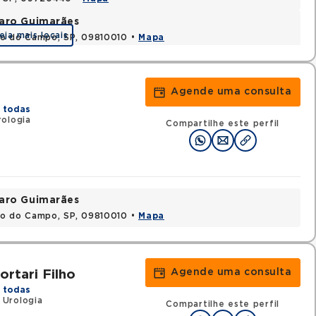
varo Guimarães
eja mais locais
do do Campo, SP, 09810010 •
Mapa
Agende uma consulta
 todas
rologia
Compartilhe este perfil
varo Guimarães
do do Campo, SP, 09810010 •
Mapa
Agende uma consulta
ortari Filho
 todas
 Urologia
Compartilhe este perfil