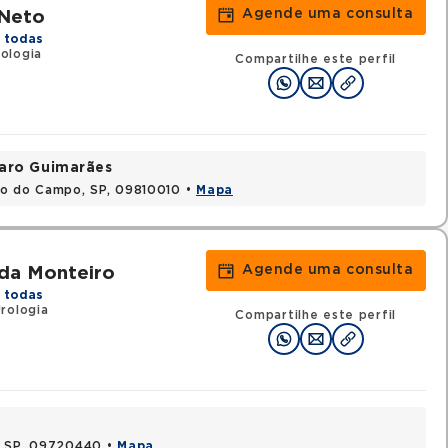
Agende uma consulta
 Neto
 todas
ologia
Compartilhe este perfil
varo Guimarães
do do Campo, SP, 09810010 •
Mapa
Agende uma consulta
uda Monteiro
 todas
rologia
Compartilhe este perfil
, SP, 09720440 •
Mapa