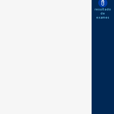
resultado
de
exames