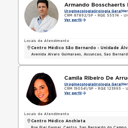
Armando Bosschaerts
Uroginecologia
Urologia Geral
Ver
CRM 87892/SP
•
RQE 55574 - Ur
Ver perfil
Locais de Atendimento
Centro Médico São Bernardo - Unidade Ál
Avenida Alvaro Guimaraes, Assuncao, Sao Bernar
Camila Ribeiro De Arr
Uroginecologia
Urologia Geral
Ver
CRM 190541/SP
•
RQE 123995 - U
Ver perfil
Locais de Atendimento
Centro Médico Anchieta
Rua Frei Gaspar, Centro, Sao Bernardo do Campo