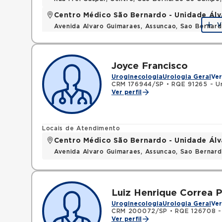
Centro Médico São Bernardo - Unidade Ál
V
Avenida Alvaro Guimaraes, Assuncao, Sao Bernar
Joyce Francisco
Uroginecologia
Urologia Geral
Ver
CRM 176944/SP
•
RQE 91265 - U
Ver perfil
Locais de Atendimento
Centro Médico São Bernardo - Unidade Ál
Avenida Alvaro Guimaraes, Assuncao, Sao Bernar
Luiz Henrique Correa P
Uroginecologia
Urologia Geral
Ver
CRM 200072/SP
•
RQE 126708 -
Ver perfil