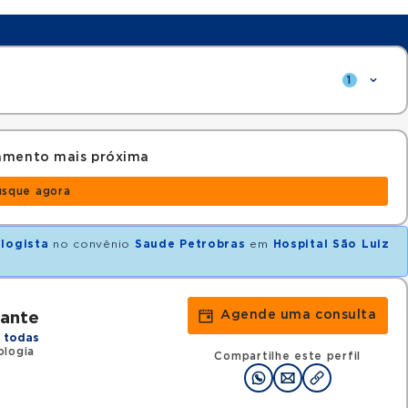
1
amento mais próxima
usque agora
logista
no convênio
Saude Petrobras
em
Hospital São Luiz
Agende uma consulta
cante
 todas
ologia
Compartilhe este perfil