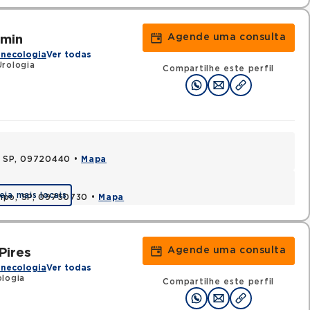
Agende uma consulta
amin
inecologia
Ver todas
Urologia
Compartilhe este perfil
, SP, 09720440 •
Mapa
eja mais locais
ampo, SP, 09750730 •
Mapa
Agende uma consulta
Pires
inecologia
Ver todas
logia
Compartilhe este perfil