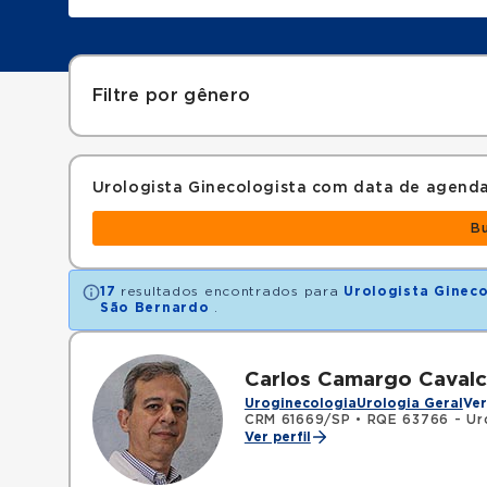
Filtre por gênero
Urologista Ginecologista com data de agend
B
17
resultados encontrados para
Urologista Gineco
São Bernardo
.
Carlos Camargo Caval
Uroginecologia
Urologia Geral
Ver
CRM 61669/SP
•
RQE 63766 - Ur
Ver perfil