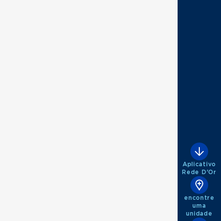
Aplicativo
Rede D'Or
encontre
uma
unidade