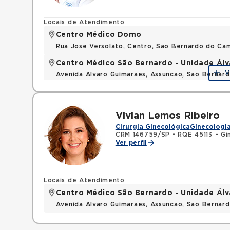
Locais de Atendimento
Centro Médico Domo
Rua Jose Versolato, Centro, Sao Bernardo do C
Centro Médico São Bernardo - Unidade Ál
V
Avenida Alvaro Guimaraes, Assuncao, Sao Bernar
Vivian Lemos Ribeiro
Cirurgia Ginecológica
Ginecologia
CRM 146759/SP
•
RQE 45113 - Gi
Ver perfil
Locais de Atendimento
Centro Médico São Bernardo - Unidade Ál
Avenida Alvaro Guimaraes, Assuncao, Sao Bernar