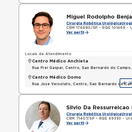
Miguel Rodolpho Benj
Cirurgia Robótica Urológica
Urog
CRM 176680/SP
•
RQE 101469 - 
Ver perfil
Locais de Atendimento
Centro Médico Anchieta
Rua Frei Gaspar, Centro, Sao Bernardo do Campo
Centro Médico Domo
V
Rua Jose Versolato, Centro, Sao Bernardo do C
Silvio Da Ressurreicao 
Cirurgia Robótica Urológica
Urog
CRM 71407/SP
•
RQE 69393 - Uro
Ver perfil