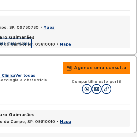
ampo, SP, 09750730 •
Mapa
varo Guimarães
eja mais locais
do do Campo, SP, 09810010 •
Mapa
Agende uma consulta
 Clínica
Ver todas
necologia e obstetrícia
Compartilhe este perfil
varo Guimarães
do do Campo, SP, 09810010 •
Mapa