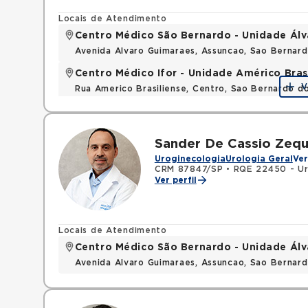
Locais de Atendimento
Centro Médico São Bernardo - Unidade Ál
Avenida Alvaro Guimaraes, Assuncao, Sao Bernar
Centro Médico Ifor - Unidade Américo Bras
V
Rua Americo Brasiliense, Centro, Sao Bernardo d
Sander De Cassio Zequ
Uroginecologia
Urologia Geral
Ver
CRM 87847/SP
•
RQE 22450 - Ur
Ver perfil
Locais de Atendimento
Centro Médico São Bernardo - Unidade Ál
Avenida Alvaro Guimaraes, Assuncao, Sao Bernar