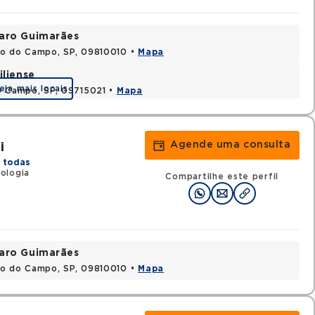
varo Guimarães
do do Campo, SP, 09810010 •
Mapa
iliense
eja mais locais
o Campo, SP, 09715021 •
Mapa
Agende uma consulta
i
 todas
ologia
Compartilhe este perfil
varo Guimarães
do do Campo, SP, 09810010 •
Mapa