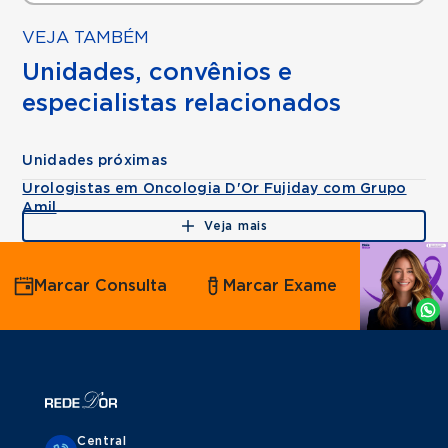
VEJA TAMBÉM
Unidades, convênios e
especialistas relacionados
Unidades próximas
Urologistas em Oncologia D'Or Fujiday com Grupo
Amil
Veja mais
Agende
Marcar Consulta
Marcar Exame
por
Whatsapp
Central