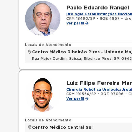
Paulo Eduardo Rangel
Urologia Geral
Disfunções Miccion
CRM 18490/SP
•
RQE 4857 - Uro
Ver perfil
Locais de Atendimento
Centro Médico Ribeirão Pires - Unidade Ma
Rua Major Cardim, Suissa, Ribeirao Pires, SP, 09
Luiz Filipe Ferreira Mar
Cirurgia Robótica Urológica
Urog
CRM 191554/SP
•
RQE 97096 - Ci
Ver perfil
Locais de Atendimento
Centro Médico Central Sul