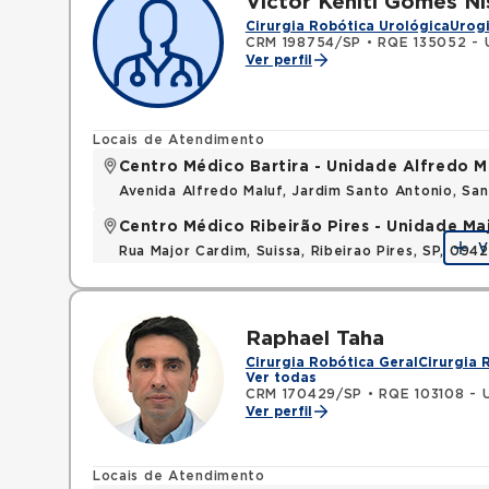
Victor Keniti Gomes N
Cirurgia Robótica Urológica
Urog
CRM 198754/SP
•
RQE 135052 - 
Ver perfil
Locais de Atendimento
Centro Médico Bartira - Unidade Alfredo M
Avenida Alfredo Maluf, Jardim Santo Antonio, Sa
Centro Médico Ribeirão Pires - Unidade Ma
V
Rua Major Cardim, Suissa, Ribeirao Pires, SP, 09
Raphael Taha
Cirurgia Robótica Geral
Cirurgia 
Ver todas
CRM 170429/SP
•
RQE 103108 - 
Ver perfil
Locais de Atendimento