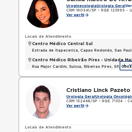
Uroginecologia
Urologia Geral
Ver
CRM 190541/SP
•
RQE 123995 - U
Ver perfil
Locais de Atendimento
Centro Médico Central Sul
Estrada de Itapecerica, Capao Redondo, Sao Pau
Centro Médico Ribeirão Pires - Unidade Ma
V
Rua Major Cardim, Suissa, Ribeirao Pires, SP, 09
Cristiano Linck Pazeto
Urologia Geral
Urologia Oncológi
CRM 152448/SP
•
RQE 71334 - Ci
Ver perfil
Locais de Atendimento