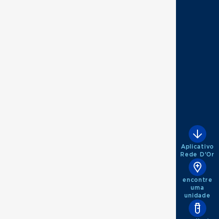
Aplicativo
Rede D'Or
encontre
uma
unidade