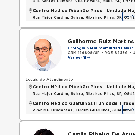
Rua Santos Dumont, Vila Bocaina, Maua, SP, 0931
Centro Médico Ribeirão Pires - Unidade Ma
V
Rua Major Cardim, Suissa, Ribeirao Pires, SP, 09
Guilherme Ruiz Martins 
Urologia Geral
Infertilidade Masc
CRM 156809/SP
•
RQE 85596 - U
Ver perfil
Locais de Atendimento
Centro Médico Ribeirão Pires - Unidade Ma
Rua Major Cardim, Suissa, Ribeirao Pires, SP, 09
Centro Médico Guarulhos II Unidade Tirade
V
Avenida Tiradentes, Jardim Guarulhos, Guarulhos
Camila Ribeiro De Arr