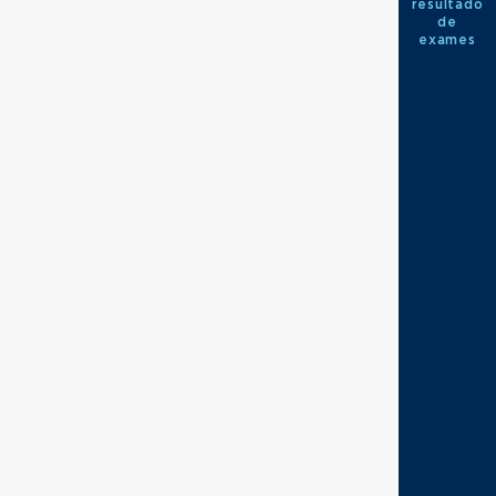
resultado
de
exames