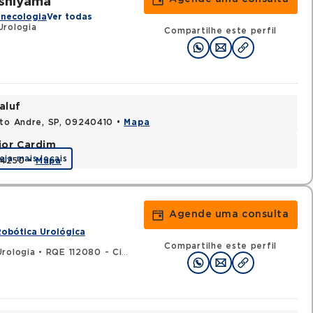
ishiyama
inecologia
Ver todas
Urologia
Compartilhe este perfil
aluf
nto Andre, SP, 09240410 •
Mapa
jor Cardim
eja mais locais
424250 •
Mapa
Agende uma consulta
Robótica Urológica
Compartilhe este perfil
Urologia
•
RQE 112080 - Cirurgia geral