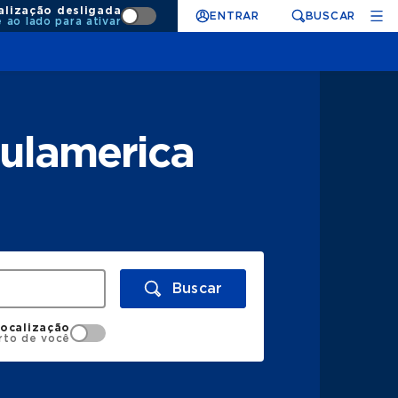
alização desligada
ENTRAR
BUSCAR
e ao lado para ativar
Sulamerica
Buscar
localização
rto de você