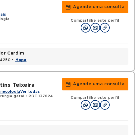
Agende uma consulta
ais
logia
Compartilhe este perfil
jor Cardim
424250 •
Mapa
Agende uma consulta
tins Teixeira
inecologia
Ver todas
rurgia geral
•
RQE 137624 - Urologia
Compartilhe este perfil