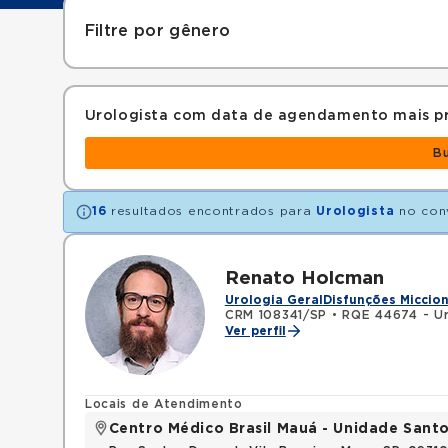
Filtre por gênero
Urologista com data de agendamento mais p
B
16
resultados encontrados para
Urologista
no con
Renato Holcman
Urologia Geral
Disfunções Miccion
CRM 108341/SP
•
RQE 44674 - Ur
Ver perfil
Locais de Atendimento
Centro Médico Brasil Mauá - Unidade San