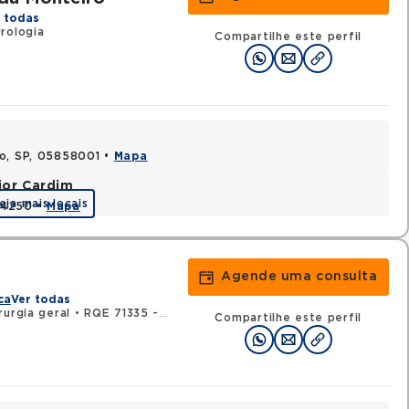
 todas
rologia
Compartilhe este perfil
lo, SP, 05858001 •
Mapa
jor Cardim
eja mais locais
424250 •
Mapa
Agende uma consulta
ca
Ver todas
rurgia geral
•
RQE 71335 - Urologia
Compartilhe este perfil