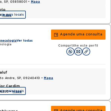
lo, SP, 05858001 •
Mapa
rio
eja mais locais
 •
Mapa
Agende uma consulta
inecologia
Ver todas
rologia
Compartilhe este perfil
aluf
nto Andre, SP, 09240410 •
Mapa
jor Cardim
eja mais locais
424250 •
Mapa
Agende uma consulta