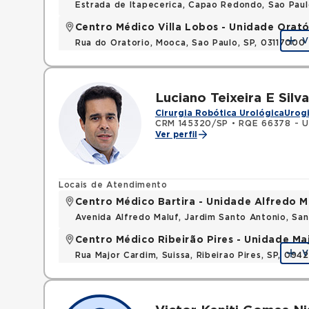
Estrada de Itapecerica, Capao Redondo, Sao Pau
Centro Médico Villa Lobos - Unidade Orató
V
Rua do Oratorio, Mooca, Sao Paulo, SP, 03117000
Luciano Teixeira E Silva
Cirurgia Robótica Urológica
Urog
CRM 145320/SP
•
RQE 66378 - U
Ver perfil
Locais de Atendimento
Centro Médico Bartira - Unidade Alfredo M
Avenida Alfredo Maluf, Jardim Santo Antonio, Sa
Centro Médico Ribeirão Pires - Unidade Ma
V
Rua Major Cardim, Suissa, Ribeirao Pires, SP, 09