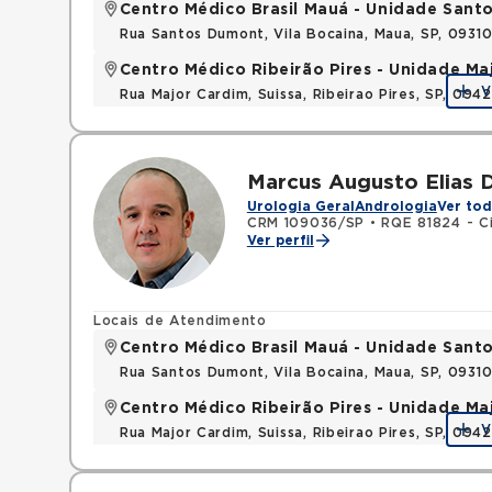
Centro Médico Brasil Mauá - Unidade San
Rua Santos Dumont, Vila Bocaina, Maua, SP, 0931
Centro Médico Ribeirão Pires - Unidade Ma
V
Rua Major Cardim, Suissa, Ribeirao Pires, SP, 09
Marcus Augusto Elias 
Urologia Geral
Andrologia
Ver to
CRM 109036/SP
•
RQE 81824 - Ci
Ver perfil
Locais de Atendimento
Centro Médico Brasil Mauá - Unidade San
Rua Santos Dumont, Vila Bocaina, Maua, SP, 0931
Centro Médico Ribeirão Pires - Unidade Ma
V
Rua Major Cardim, Suissa, Ribeirao Pires, SP, 09