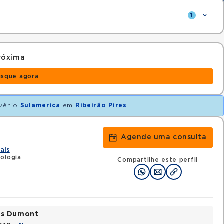
1
róxima
usque agora
vênio
Sulamerica
em
Ribeirão Pires
.
Agende uma consulta
ais
ologia
Compartilhe este perfil
tos Dumont