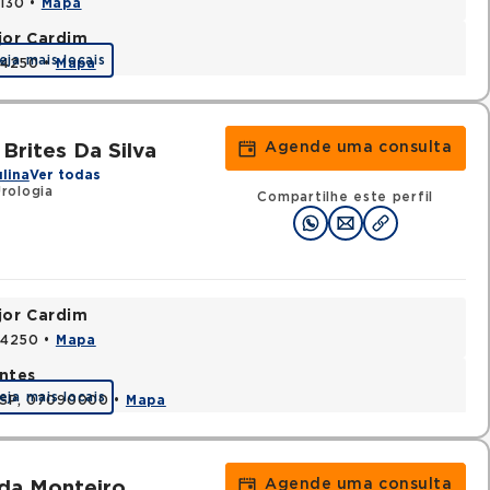
0130 •
Mapa
jor Cardim
eja mais locais
424250 •
Mapa
Agende uma consulta
Brites Da Silva
ulina
Ver todas
rologia
Compartilhe este perfil
jor Cardim
424250 •
Mapa
ntes
eja mais locais
, SP, 07090000 •
Mapa
Agende uma consulta
uda Monteiro