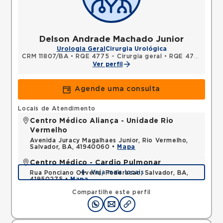
Delson Andrade Machado Junior
Urologia Geral
Cirurgia Urológica
CRM 11807/BA
•
RQE 4775 - Cirurgia geral
•
RQE 4789 - Urologia
Ver perfil
Agende uma consulta
Locais de Atendimento
Centro Médico Aliança - Unidade Rio
Vermelho
Avenida Juracy Magalhaes Junior, Rio Vermelho,
Salvador, BA, 41940060 •
Mapa
Centro Médico - Cardio Pulmonar
Veja mais locais
Rua Ponciano Oliveira, Federacao, Salvador, BA,
41950275 •
Mapa
Compartilhe este perfil