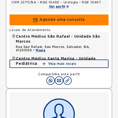
CRM 23711/BA
•
RQE 10466 - Urologia
•
RQE 10467 - Cirurgia geral
Ver perfil
Agende uma consulta
Locais de Atendimento
Centro Médico São Rafael - Unidade São
Marcos
Rua Sao Rafael, Sao Marcos, Salvador, BA,
41253190 •
Mapa
Centro Médico Santa Marina - Unidade
Pediátrica
Veja mais locais
Rua Doutor Eduardo Machado Metello, Chacara
Cachoeira, Campo Grande, MS, 79040830 •
Mapa
Compartilhe este perfil