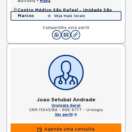
40170110 •
Mapa
Centro Médico São Rafael - Unidade São
Marcos
Veja mais locais
Rua Sao Rafael, Sao Marcos, Salvador, BA,
41253190 •
Mapa
Compartilhe este perfil
Joao Setubal Andrade
Urologia Geral
CRM 15543/BA
•
RQE 8777 - Urologia
Ver perfil
Agende uma consulta