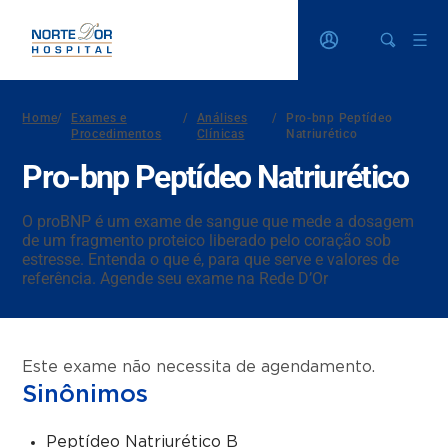
Home
/
Exames e
/
Análises
/
Pro-bnp Peptídeo
Procedimentos
Clínicas
Natriurético
Pro-bnp Peptídeo Natriurético
O proBNP é um exame de sangue que mede a dosagem
de um fragmento proteico liberado pelo coração sob
estresse. Entenda o que é, para que serve e valores de
referência. Agende seu exame na Rede D’Or
Este exame não necessita de agendamento.
Sinônimos
Peptídeo Natriurético B