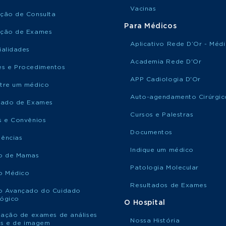
Vacinas
ção de Consulta
Para Médicos
ção de Exames
Aplicativo Rede D’Or - Méd
ialidades
Academia Rede D'Or
s e Procedimentos
APP Cadiologia D'Or
tre um médico
Auto-agendamento Cirúrgic
tado de Exames
Cursos e Palestras
s e Convênios
Documentos
ências
Indique um médico
o de Mamas
Patologia Molecular
o Médico
Resultados de Exames
o Avançado do Cuidado
ógico
O Hospital
itação de exames de análises
Nossa História
cas e de imagem