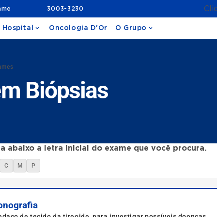
Cli
ame
3003-3230
 Hospital
Oncologia D'Or
O Grupo
xames
m Biópsias
a abaixo a letra inicial do exame que você procura.
C
M
P
onografia
aço de tecido da tireoide, para investigar possíveis doenças.