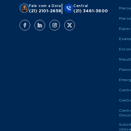
Fale com a Dora
Central
Marca
(21) 2101-2658
(21) 3461-3600
Marca
Espec
Exame
Encon
Resul
Plano
Emerg
Centr
Centr
Centr
Oncol
Solic
clíni