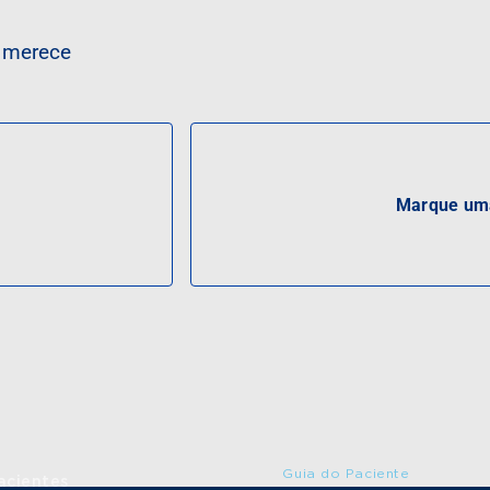
a merece
Marque uma
Guia do Paciente
acientes