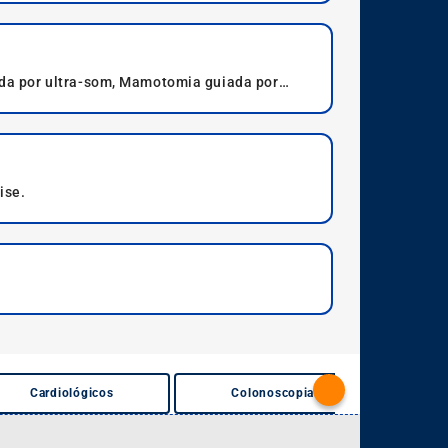
da por ultra-som, Mamotomia guiada por
ise.
Cardiológicos
Colonoscopia
Densi
Next