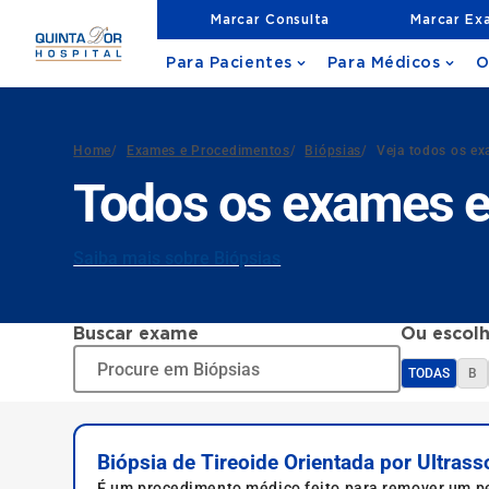
Marcar Consulta
Marcar Ex
Para Pacientes
Para Médicos
O
Home
/
Exames e Procedimentos
/
Biópsias
/
Veja todos os e
Todos os exames e
Saiba mais sobre Biópsias
Buscar exame
Ou escolh
TODAS
B
Biópsia de Tireoide Orientada por Ultrass
É um procedimento médico feito para remover um ped