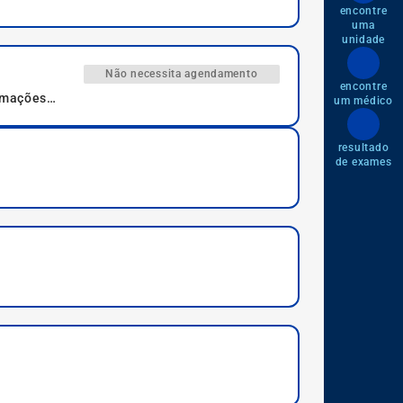
encontre
uma
unidade
Não necessita agendamento
encontre
ormações
um médico
resultado
de exames