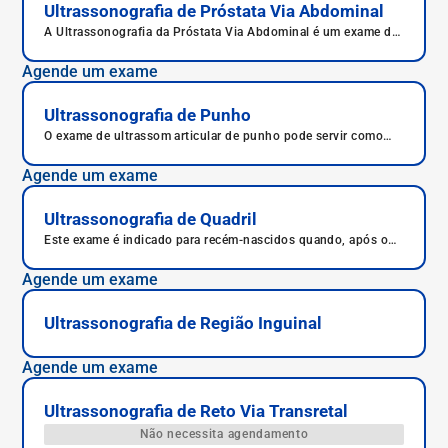
Ultrassonografia de Próstata Via Abdominal
A Ultrassonografia da Próstata Via Abdominal é um exame de
imagem indicado para avaliar o tamanho, a forma e as
possíveis alterações na próstata, como nódulos ou sinais de
Agende um exame
inflamação. Pode ser realizada por via abdominal ou
transretal, sendo fundamental no rastreamento e
acompanhamento de doenças prostáticas.
Ultrassonografia de Punho
O exame de ultrassom articular de punho pode servir como
complemento ao exame clínico, auxiliar em procedimentos
como punções e infiltrações, além de ser útil para seguimento
Agende um exame
pós-tratamentos.
Ultrassonografia de Quadril
Este exame é indicado para recém-nascidos quando, após o
exame físico, há suspeita de displasia articular de quadril.
Agende um exame
Ultrassonografia de Região Inguinal
Agende um exame
Ultrassonografia de Reto Via Transretal
Não necessita agendamento