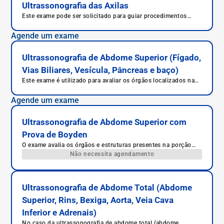
Ultrassonografia das Axilas
Este exame pode ser solicitado para guiar procedimentos
como bloqueio do conjunto de nervos da axila (bloqueio
plexo braquial) em pacientes com queixa intensa de dor no
Agende um exame
braço e também punções.
Ultrassonografia de Abdome Superior (Fígado,
Vias Biliares, Vesícula, Pâncreas e baço)
Este exame é utilizado para avaliar os órgãos localizados na
parte superior do abdome, como o fígado, as vias biliares, a
vesícula, o pâncreas e o baço.
Agende um exame
Ultrassonografia de Abdome Superior com
Prova de Boyden
O exame avalia os órgãos e estruturas presentes na porção
superior do abdome, dando um enfoque maior à vesícula
Não necessita agendamento
biliar.
Ultrassonografia de Abdome Total (Abdome
Superior, Rins, Bexiga, Aorta, Veia Cava
Inferior e Adrenais)
No caso da ultrassonografia de abdome total (abdome