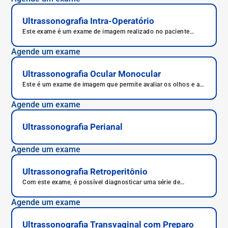
Ultrassonografia Intra-Operatório
Este exame é um exame de imagem realizado no paciente
durante um procedimento cirúrgico.
Agende um exame
Ultrassonografia Ocular Monocular
Este é um exame de imagem que permite avaliar os olhos e as
estruturas ao redor.
Agende um exame
Ultrassonografia Perianal
Agende um exame
Ultrassonografia Retroperitônio
Com este exame, é possível diagnosticar uma série de
condições, como observar aumento no volume das glândulas
adrenais e a presença de cistos ou tumores que porventura
Agende um exame
possam afetar as glândulas.
Ultrassonografia Transvaginal com Preparo