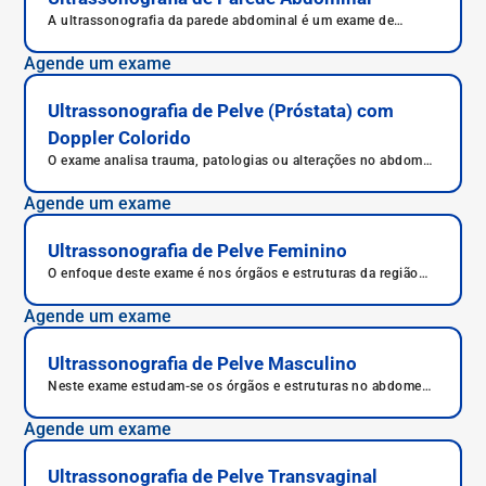
A ultrassonografia da parede abdominal é um exame de
imagem indicado para diagnosticar hérnias, abscessos ou
inflamações, pois avalia os músculos e os tecidos moles do
Agende um exame
abdome. Entenda o que é ultrassonografia da parede
abdominal, para que serve, preparo, como é feita e riscos.
Ultrassonografia de Pelve (Próstata) com
Doppler Colorido
O exame analisa trauma, patologias ou alterações no abdome
inferior masculino.
Agende um exame
Ultrassonografia de Pelve Feminino
O enfoque deste exame é nos órgãos e estruturas da região
pélvica, como útero, ovários e bexiga urinária.
Agende um exame
Ultrassonografia de Pelve Masculino
Neste exame estudam-se os órgãos e estruturas no abdome
inferior masculino com imagens que auxiliam no diagnóstico.
Agende um exame
Ultrassonografia de Pelve Transvaginal