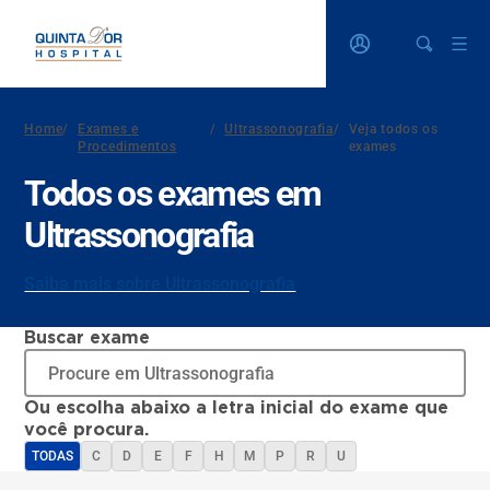
Home
/
Exames e
/
Ultrassonografia
/
Veja todos os
Procedimentos
exames
Todos os exames em
Ultrassonografia
Saiba mais sobre Ultrassonografia
Buscar exame
Ou escolha abaixo a letra inicial do exame que
você procura.
TODAS
C
D
E
F
H
M
P
R
U