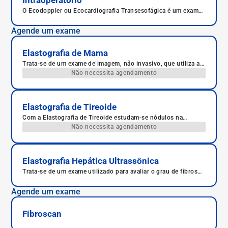
Intraoperatório
O Ecodoppler ou Ecocardiografia Transesofágica é um exame
de ultrassom, complementar ao procedimento transtorácico,
com o objetivo de obter informações mais completas das
Agende um exame
alterações estruturais e do funcionamento do coração. É
realizado sob anestesia local da orofaringe, para a introdução
de uma sonda no esôfago.
Elastografia de Mama
Trata-se de um exame de imagem, não invasivo, que utiliza as
técnicas do exame de ultrassom convencional - acoplado a
Não necessita agendamento
um software - com a finalidade de avaliar a compressibilidade
de diferentes tecidos do corpo humano.
Elastografia de Tireoide
Com a Elastografia de Tireoide estudam-se nódulos na
tireoide, se benignos ou malignos, e também sua localização
Não necessita agendamento
precisa.
Elastografia Hepática Ultrassônica
Trata-se de um exame utilizado para avaliar o grau de fibrose
hepática, ou seja, cicatrizes no fígado causadas por lesões.
Agende um exame
Fibroscan