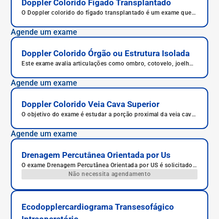
Doppler Colorido Fígado Transplantado
O Doppler colorido do fígado transplantado é um exame que
avalia a circulação sanguínea do novo fígado após o
transplante. Ele permite verificar se o órgão está funcionando
Agende um exame
bem e recebendo sangue adequadamente. É um procedimento
rápido, indolor e sem radiação.
Doppler Colorido Órgão ou Estrutura Isolada
Este exame avalia articulações como ombro, cotovelo, joelho,
tornozelo e quadril.
Agende um exame
Doppler Colorido Veia Cava Superior
O objetivo do exame é estudar a porção proximal da veia cava
inferior do paciente.
Agende um exame
Drenagem Percutânea Orientada por Us
O exame Drenagem Percutânea Orientada por US é solicitado
para drenagem de líquidos, ar e abscessos.
Não necessita agendamento
Ecodopplercardiograma Transesofágico