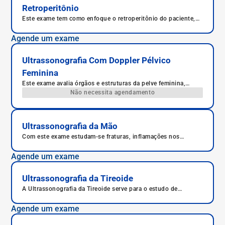
Retroperitônio
Este exame tem como enfoque o retroperitônio do paciente,
ou seja, órgãos, vasos e demais estruturas anatômicas que se
encontram na parte mais posterior do abdômen.
Agende um exame
Ultrassonografia Com Doppler Pélvico
Feminina
Este exame avalia órgãos e estruturas da pelve feminina,
útero, ovários, bexiga, reto e ânus, além de outras estruturas.
Não necessita agendamento
Ultrassonografia da Mão
Com este exame estudam-se fraturas, inflamações nos
tendões, desgastes nos ossos e tenossinovite estenosante,
cistos ganglionares, a síndrome do túnel do carpo, a artrite e
Agende um exame
a artrose.
Ultrassonografia da Tireoide
A Ultrassonografia da Tireoide serve para o estudo de
nódulos na tireoide.
Agende um exame