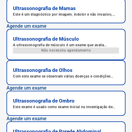
Ultrassonografia de Mamas
Este é um diagnóstico por imagem, indolor e não invasivo,
das mamas.
Agende um exame
Ultrassonografia de Músculo
A ultrassonografia de músculo é um exame que avalia
articulações como ombros, cotovelos, joelhos, tornozelos e
Não necessita agendamento
quadril, estudando os músculos, tendões e articulações em
tempo real, o que permite um diagnóstico mais preciso.
Ultrassonografia de Olhos
Com este exame se observam várias doenças e condições
oculares, como cistos, lesões por traumas, tumores, doenças
inflamatórias e autoimune.
Agende um exame
Ultrassonografia de Ombro
Este exame é usado como exame inicial na investigação de
pacientes com dor no ombro.
Agende um exame
Ultrassonografia de Parede Abdominal