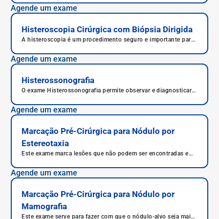
Agende um exame
Histeroscopia Cirúrgica com Biópsia Dirigida
A histeroscopia é um procedimento seguro e importante para
o diagnóstico e tratamento de diversas condições uterinas.
Em caso de recomendação médica, é fundamental realizar o
Agende um exame
exame para auxiliar no diagnóstico e tratamento adequados.
Histerossonografia
O exame Histerossonografia permite observar e diagnosticar
diversas patologias, como pólipos, miomas, aderências e
cicatrizes uterinas, bloqueios nas trompas e endometriose.
Agende um exame
Marcação Pré-Cirúrgica para Nódulo por
Estereotaxia
Este exame marca lesões que não podem ser encontradas em
uma mamografia comum, pois são muito pequenas e não
podem ser percebidas.
Agende um exame
Marcação Pré-Cirúrgica para Nódulo por
Mamografia
Este exame serve para fazer com que o nódulo-alvo seja mais