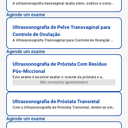
A ultrassonografia transvaginal avalia útero, ovários e outras
estruturas da pelve feminina com imagens detalhadas. É
indicada para investigar dores, sangramentos, infertilidade e
Agende um exame
acompanhamento da gestação inicial. O exame é rápido,
seguro, indolor na maioria dos casos e detecta gravidez
precoce.
Ultrassonografia de Pelve Transvaginal para
Controle de Ovulação
A Ultrassonografia Transvaginal para Controle de Ovulação é
um exame ginecológico que permite acompanhar o
desenvolvimento dos folículos ovarianos, sendo essencial em
Agende um exame
tratamentos de fertilidade e no monitoramento do ciclo
menstrual.
Ultrassonografia de Próstata Com Resíduo
Pós-Miccional
Este exame é possível avaliar o volume da próstata e a
presença de lesões difusas (inflamações).
Não necessita agendamento
Ultrassonografia de Próstata Transretal
Com a Ultrassonografia de Próstata Transretal, obtém-se uma
visão completa da próstata, avaliando seu tamanho, volume,
se há nódulos ou áreas suspeitas para câncer.
Agende um exame