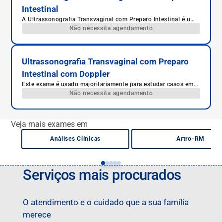
Intestinal
A Ultrassonografia Transvaginal com Preparo Intestinal é um
exame de imagem avançado que permite uma avaliação
Não necessita agendamento
detalhada da pelve feminina. É indicado para o diagnóstico da
endometriose profunda e outras condições ginecológicas.
Com um protocolo específico para limpeza intestinal, o exame
oferece maior precisão na visualização das estruturas pélvicas
Ultrassonografia Transvaginal com Preparo
e intestinais, auxiliando médicos e pacientes no diagnóstico e
Intestinal com Doppler
planejamento do tratamento.
Este exame é usado majoritariamente para estudar casos em
que se há a suspeita de endometriose.
Não necessita agendamento
Veja mais exames em
Análises Clínicas
Artro-RM
Serviços mais procurados
O atendimento e o cuidado que a sua família
merece