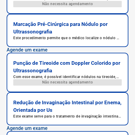
facilmente encontrado, já que muitos não são palpáveis por
Não necessita agendamento
meio de exame.
Marcação Pré-Cirúrgica para Nódulo por
Ultrassonografia
Este procedimento permite que o médico localize o nódulo no
corpo do paciente durante a cirurgia, o que facilita a sua
retirada completa.
Agende um exame
Punção de Tireoide com Doppler Colorido por
Ultrassonografia
Com esse exame, é possível identificar nódulos na tireoide,
analisar suas características e coletar material para análise.
Não necessita agendamento
Redução de Invaginação Intestinal por Enema,
Orientada por Us
Este exame serve para o tratamento de invaginação intestinal,
evitando complicações e uma possível intervenção cirúrgica.
Agende um exame