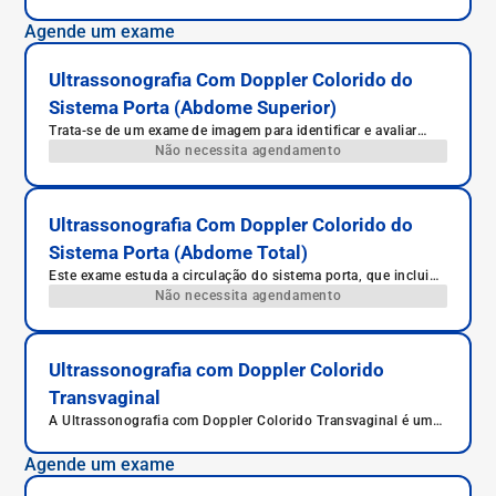
o abdome, como fígado, pâncreas, rins e intestinos.
Agende um exame
Ultrassonografia Com Doppler Colorido do
Sistema Porta (Abdome Superior)
Trata-se de um exame de imagem para identificar e avaliar
patologias do sistema porta no abdome superior.
Não necessita agendamento
Ultrassonografia Com Doppler Colorido do
Sistema Porta (Abdome Total)
Este exame estuda a circulação do sistema porta, que inclui
todas as veias que drenam o estômago, intestino, baço,
Não necessita agendamento
pâncreas e vesícula biliar.
Ultrassonografia com Doppler Colorido
Transvaginal
A Ultrassonografia com Doppler Colorido Transvaginal é um
exame ginecológico que avalia os órgãos pélvicos femininos
com imagens detalhadas e análise do fluxo sanguíneo, sendo
Agende um exame
essencial para o diagnóstico de diversas condições uterinas e
ovarianas.