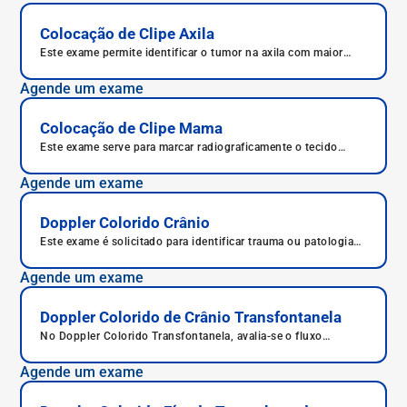
Colocação de Clipe Axila
Este exame permite identificar o tumor na axila com maior
facilidade e exatidão, permitindo tratamento preciso e correto.
Agende um exame
Colocação de Clipe Mama
Este exame serve para marcar radiograficamente o tecido
mamário onde foi realizada a biópsia.
Agende um exame
Doppler Colorido Crânio
Este exame é solicitado para identificar trauma ou patologias
no crânio.
Agende um exame
Doppler Colorido de Crânio Transfontanela
No Doppler Colorido Transfontanela, avalia-se o fluxo
sanguíneo cerebral de recém-nascidos e prematuros.
Agende um exame