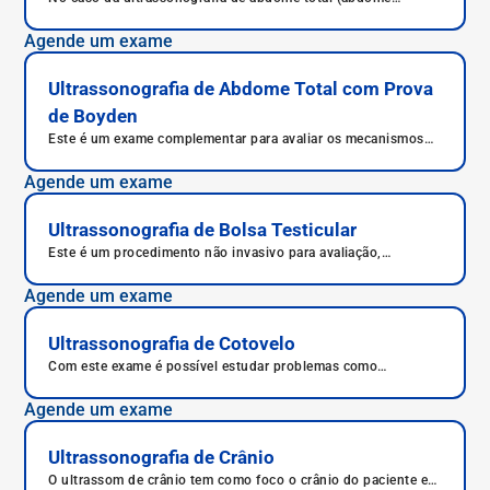
superior, rins, bexiga, aorta, veia cava inferior e adrenais), são
estudados todos os órgãos e estruturas do abdome, em
Agende um exame
busca de diagnósticos mais precisos para condições diversas.
Ultrassonografia de Abdome Total com Prova
de Boyden
Este é um exame complementar para avaliar os mecanismos
de contração e esvaziamento da vesícula biliar.
Agende um exame
Ultrassonografia de Bolsa Testicular
Este é um procedimento não invasivo para avaliação,
seguimento, diagnóstico e caracterização de alterações da
bolsa escrotal e testículos.
Agende um exame
Ultrassonografia de Cotovelo
Com este exame é possível estudar problemas como
inflamações nos tendões e nas articulações, desgastes nos
ossos e também rupturas nos tendões.
Agende um exame
Ultrassonografia de Crânio
O ultrassom de crânio tem como foco o crânio do paciente e