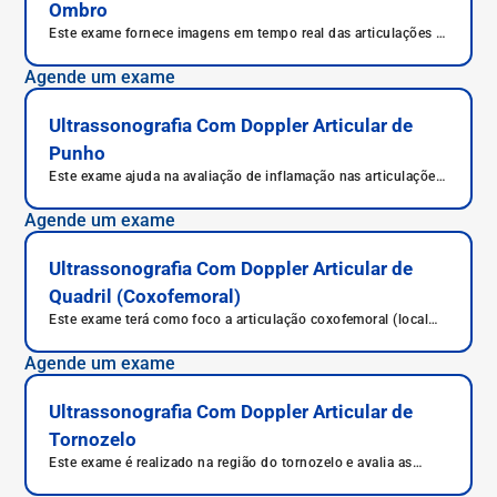
Ombro
Este exame fornece imagens em tempo real das articulações e
músculos do ombro.
Agende um exame
Ultrassonografia Com Doppler Articular de
Punho
Este exame ajuda na avaliação de inflamação nas articulações
e o grau de comprometimento da artrite nas mãos.
Agende um exame
Ultrassonografia Com Doppler Articular de
Quadril (Coxofemoral)
Este exame terá como foco a articulação coxofemoral (local
de encontro do osso da bacia com o osso da coxa - o fêmur).
Agende um exame
Ultrassonografia Com Doppler Articular de
Tornozelo
Este exame é realizado na região do tornozelo e avalia as
estruturas anatômicas desta região.