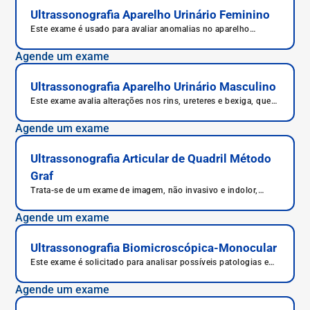
Ultrassonografia Aparelho Urinário Feminino
Este exame é usado para avaliar anomalias no aparelho
urinário, analisando sobretudo rins, ureteres e bexiga.
Agende um exame
Ultrassonografia Aparelho Urinário Masculino
Este exame avalia alterações nos rins, ureteres e bexiga, que
podem apresentar malformações anatômicas, refluxo,
presença de cálculos ou tumores.
Agende um exame
Ultrassonografia Articular de Quadril Método
Graf
Trata-se de um exame de imagem, não invasivo e indolor,
realizado, em geral, em recém-nascidos.
Agende um exame
Ultrassonografia Biomicroscópica-Monocular
Este exame é solicitado para analisar possíveis patologias e
traumas no segmento anterior dos olhos.
Agende um exame