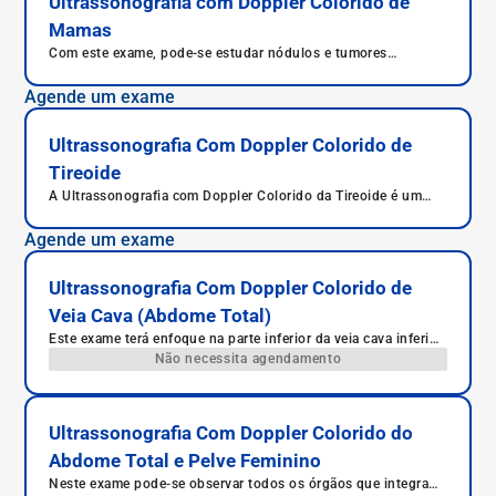
Ultrassonografia com Doppler Colorido de
Mamas
Com este exame, pode-se estudar nódulos e tumores
mamários.
Agende um exame
Ultrassonografia Com Doppler Colorido de
Tireoide
A Ultrassonografia com Doppler Colorido da Tireoide é um
exame de imagem não invasivo que permite avaliar o
tamanho, a estrutura e o fluxo sanguíneo da glândula tireoide.
Agende um exame
É indicada para investigação de nódulos, tireoidites, bócio e
outras alterações hormonais.
Ultrassonografia Com Doppler Colorido de
Veia Cava (Abdome Total)
Este exame terá enfoque na parte inferior da veia cava inferior,
responsável pelo retorno de sangue ao coração da parte
Não necessita agendamento
inferior do corpo humano.
Ultrassonografia Com Doppler Colorido do
Abdome Total e Pelve Feminino
Neste exame pode-se observar todos os órgãos que integram