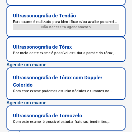
Ultrassonografia de Tendão
Este exame é realizado para identificar e/ou avaliar possíveis
traumas ou patologias no tendão.
Não necessita agendamento
Ultrassonografia de Tórax
Por meio deste exame é possível estudar a parede do tórax,
composta externamente pelas costelas, avaliando se há
fraturas, inflamações importantes ou crescimento anormal de
Agende um exame
massas no local.
Ultrassonografia de Tórax com Doppler
Colorido
Com este exame podemos estudar nódulos e tumores no
tórax.
Agende um exame
Ultrassonografia de Tornozelo
Com este exame, é possível estudar fraturas, tendinites,
desgastes nos ossos, síndrome de túnel do carpo e doenças
reumáticas, como lupus e gota.