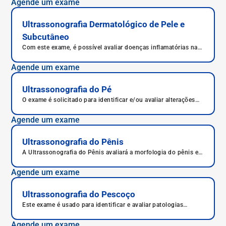
Agende um exame
Ultrassonografia Dermatológico de Pele e
Subcutâneo
Com este exame, é possível avaliar doenças inflamatórias na
pele e o melanoma, o mais grave câncer de pele.
Agende um exame
Ultrassonografia do Pé
O exame é solicitado para identificar e/ou avaliar alterações
nas articulações dos dedos do pé e o pé.
Agende um exame
Ultrassonografia do Pênis
A Ultrassonografia do Pênis avaliará a morfologia do pênis e
as estruturas que o compõem.
Agende um exame
Ultrassonografia do Pescoço
Este exame é usado para identificar e avaliar patologias
cervicais, como tireoide e outros tecidos do pescoço.
Agende um exame