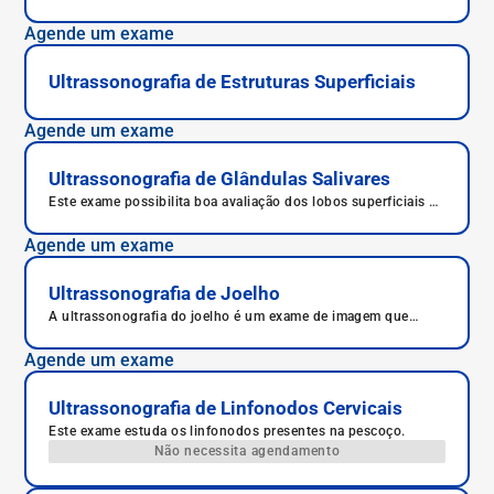
as estruturas anatômicas que o compõe de forma
aprofundada.
Agende um exame
Ultrassonografia de Estruturas Superficiais
Agende um exame
Ultrassonografia de Glândulas Salivares
Este exame possibilita boa avaliação dos lobos superficiais da
parótida e submandibular, permitindo também boa distinção
entre massas intra ou extra-glandulares.
Agende um exame
Ultrassonografia de Joelho
A ultrassonografia do joelho é um exame de imagem que
ajuda no diagnóstico de múltiplas patologias, bem como na
avaliação da resposta ao tratamento.
Agende um exame
Ultrassonografia de Linfonodos Cervicais
Este exame estuda os linfonodos presentes na pescoço.
Não necessita agendamento