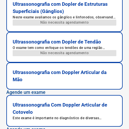
Ultrassonografia com Dopler de Estruturas
Superficiais (Gânglios)
Neste exame avaliamos os gânglios e linfonodos, observando
fluxos e mapeamento sua localização.
Não necessita agendamento
Ultrassonografia com Dopler de Tendão
O exame tem como enfoque os tendões de uma região
específica do corpo. Os tendões são estruturas que conectam
Não necessita agendamento
um músculo a um osso.
Ultrassonografia com Doppler Articular da
Mão
Agende um exame
Ultrassonografia Com Doppler Articular de
Cotovelo
Este exame é importante no diagnóstico de diversas
patologias como tendinites, bursites ou derrames intra-
articulares (artrites), muitas vezes associadas a movimentos