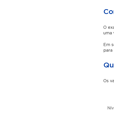
Co
O exa
uma v
Em se
para 
Qua
Os va
Nív