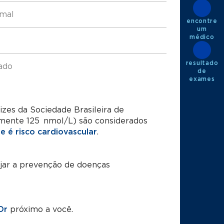
rmal
encontre
um
médico
o
resultado
ado
de
exames
zes da Sociedade Brasileira de
amente 125 nmol/L) são considerados
e é risco cardiovascular
.
ejar a prevenção de doenças
Or
próximo a você.