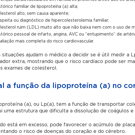
stórico familiar de lipoproteína (a) alta;
lesterol alto, sem causa aparente;
speita ou diagnóstico de hipercolesterolemia familiar;
lesterol ruim (LDL) muito alto que não baixa nem com o uso de 
stórico pessoal de infarto, angina, AVC ou “entupimento” de artéria
aliação mais completa do risco cardiovascular.
 situações ajudam o médico a decidir se é útil medir a 
dor extra, mostrando que o risco cardíaco pode ser ma
s exames de colesterol.
l a função da lipoproteína (a) no co
oproteína (a), ou Lp(a), tem a função de transportar col
i uma estrutura que dificulta a dissolução de coágulos e
o está em excesso, pode favorecer o acúmulo de placas 
ntando o risco de doenças do coração e do cérebro.