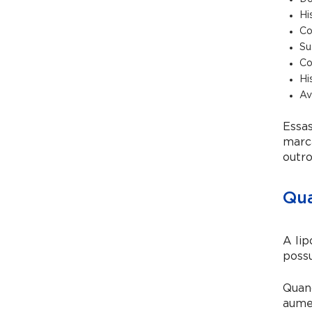
Hi
Co
Su
Co
Hi
Av
Essas
marca
outro
Qua
A lip
possu
Quand
aume