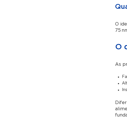
Qua
O ide
75 nm
O q
As pr
Fa
Al
In
Difer
alime
funda