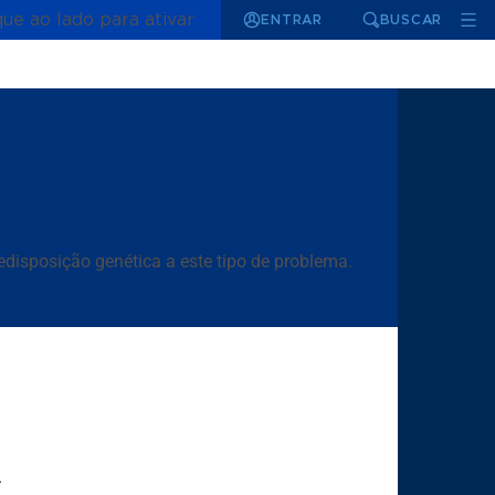
que ao lado para ativar
ENTRAR
BUSCAR
redisposição genética a este tipo de problema.
A