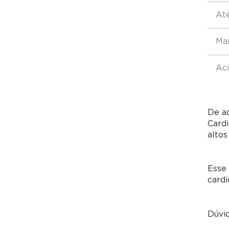
At
Mai
Ac
De ac
Card
altos
Esse 
cardi
Dúvi