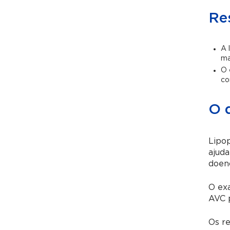
Re
A 
ma
O 
co
O q
Lipop
ajuda
doenç
O exa
AVC p
Os re