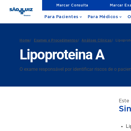
Marcar Consulta
Marcar Ex
Para Pacientes
Para Médicos
O
Home
/
Exames e Procedimentos
/
Análises Clínicas
/
Lipoprot
Lipoproteina A
O exame responsável por identificar riscos de o pacie
Este
Si
Li