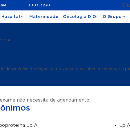
Cli
ame
3003-3230
 Hospital
Maternidade
Oncologia D'Or
O Grupo
eina A
nte desenvolver doenças cardiovasculares, além de verificar a p
 exame não necessita de agendamento.
nônimos
poproteína Lp A
Lp 