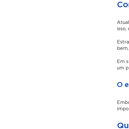
Com
Atual
isso,
Estra
bem, 
Em si
um pr
O e
Embor
impo
Qua