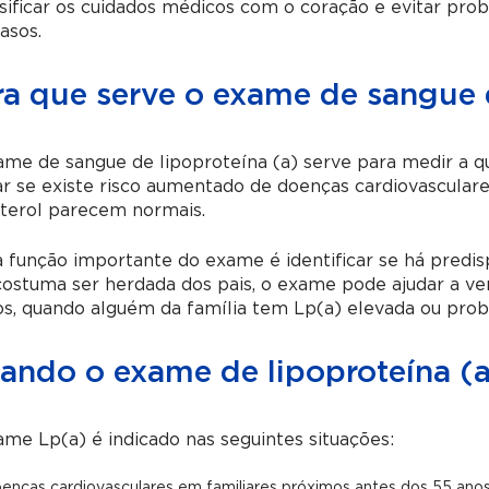
sificar os cuidados médicos com o coração e evitar pr
asos.
ra que serve o exame de sangue d
me de sangue de lipoproteína (a) serve para medir a q
ar se existe risco aumentado de doenças cardiovascul
sterol parecem normais.
 função importante do exame é identificar se há predis
costuma ser herdada dos pais, o exame pode ajudar a ver
s, quando alguém da família tem Lp(a) elevada ou prob
ando o exame de lipoproteína (a
me Lp(a) é indicado nas seguintes situações:
enças cardiovasculares em familiares próximos antes dos 55 ano