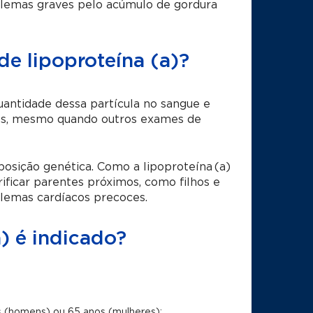
oblemas graves pelo acúmulo de gordura
e lipoproteína (a)?
uantidade dessa partícula no sangue e
ares, mesmo quando outros exames de
posição genética. Como a lipoproteína (a)
ificar parentes próximos, como filhos e
lemas cardíacos precoces.
) é indicado?
s (homens) ou 65 anos (mulheres);