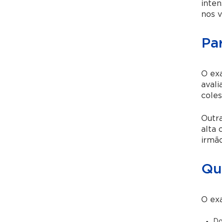
inten
nos v
Pa
O exa
avali
cole
Outra
alta 
irmão
Qu
O exa
Do