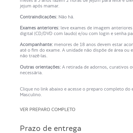
meses a 5 anos fazem 2 horas de jejum para leite e di
jejum após mamar.
Contraindicações:
Não há.
Exames anteriores:
leve exames de imagem anteriores 
digital (CD/DVD com laudo) e/ou com login e senha par
Acompanhante:
menores de 18 anos devem estar aco
até o fim do exame. A unidade não dispõe de área ou 
não trazê-las.
Outras orientações:
A retirada de adornos, curativos ou
necessária.
Clique no link abaixo e acesse o preparo completo d
Masculino.
VER PREPARO COMPLETO
Prazo de entrega