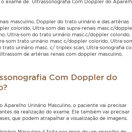
 o exame de Ultrassonografia Com Doppler do Aparel
is masculino, Doppler do trato urinário e das artérias
ppler colorido, Ultra-som das supra-renais masc.c/dopple
o, Ultra-som do trato urinário masc.c/doppler colorido,
tra-som trato urinário masc c/doppler colorido, Ultra-so
 trato urinário masc. c/ triplex scan, Ultra-sonografia c
Ultrassom de artérias renais com doppler masculino,
assonografia Com Doppler do
o?
o Aparelho Urinário Masculino, o paciente vai precisar
 antes da realização do exame. Ele também vai precisar
ses, que podem atrapalhar a visualização de imagens.