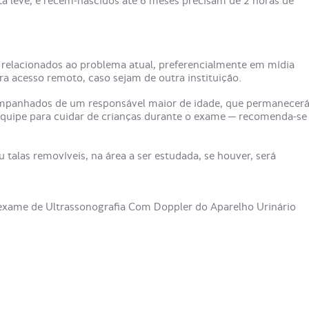
eta leve; e recém-nascidos até 6 meses precisam de 2 horas de
relacionados ao problema atual, preferencialmente em mídia
a acesso remoto, caso sejam de outra instituição.
mpanhados de um responsável maior de idade, que permanecer
equipe para cuidar de crianças durante o exame — recomenda-se
 talas removíveis, na área a ser estudada, se houver, será
o exame de
Ultrassonografia Com Doppler do Aparelho Urinário