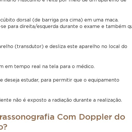
inário Masculino é feita por meio de um aparelho de
úbito dorsal (de barriga pra cima) em uma maca.
e-se para direita/esquerda durante o exame e também q
relho (transdutor) e desliza este aparelho no local do
m em tempo real na tela para o médico.
e deseja estudar, para permitir que o equipamento
iente não é exposto a radiação durante a realização.
trassonografia Com Doppler do
o?