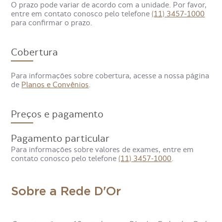
O prazo pode variar de acordo com a unidade. Por favor,
diagnósticos de artrites, até mesmo em fases iniciais;
entre em contato conosco pelo telefone
(11) 3457-1000
acompanha a resposta ao tratamento com medicamentos;
para confirmar o prazo.
e verifica o grau de atividade da doença.
Também é possível diagnosticar sinovites e lesões em
Cobertura
tendões, além de guiar procedimentos como punções e
infiltrações.
Para informações sobre cobertura, acesse a nossa página
de
Planos e Convênios
.
Preços e pagamento
Pagamento particular
Para informações sobre valores de exames, entre em
contato conosco pelo telefone
(11) 3457-1000
.
Sobre a Rede D'Or