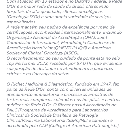
Com atuação em 13 estados e no Distrito Federal, a Rede
D’Or é a maior rede de saúde do Brasil, oferecendo
hospitais de alta qualidade, clínicas oncológicas
(Oncologia D’Or) e uma ampla variedade de serviços
especializados.
A rede mantém seu padrão de excelência por meio de
certificações reconhecidas internacionalmente, incluindo
Organização Nacional de Acreditação (ONA), Joint
Commission International, Metodologia Canadense de
Acreditação Hospitalar (QMENTUM IQG) e American
Society of Clinical Oncology (ASCO).
O reconhecimento do seu cuidado de ponta está no selo
Top Performer 2022, recebido por 87 UTIs, que evidencia
sua posição de destaque no atendimento a pacientes
críticos e na liderança do setor.
O Richet Medicina & Diagnóstico, fundado em 1947, faz
parte da Rede D’Or, conta com diversas unidades de
atendimento ambulatorial e processa as amostras de
testes mais complexos coletadas nos hospitais e centros
médicos da Rede D’Or. O Richet possui Acreditação do
PALC (Programa de Acreditação para Laboratórios
Clínicos) da Sociedade Brasileira de Patologia
Clínica/Medicina Laboratorial (SBPC/ML) e também é
acreditado pelo CAP (College of American Pathologists).