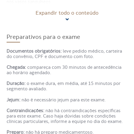
nos vasos sanguíneos.
Expandir todo o conteúdo
A Ultrassonografia Com Doppler Articular de Quadril
(Coxofemoral) terá como foco a articulação coxofemoral
(local de encontro do osso da bacia com o osso da coxa –
o fêmur).
Preparativos para o exame
Como é feito o exame
Documentos obrigatórios:
leve pedido médico, carteira
Ultrassonografia Com Doppler
do convênio, CPF e documento com foto.
Articular de Quadril
Chegada:
compareça com 30 minutos de antecedência
(Coxofemoral)?
ao horário agendado.
Duração:
o exame dura, em média, até 15 minutos por
segmento avaliado.
A Ultrassonografia Com Doppler Articular de Quadril
(Coxofemoral) é feita por meio de um aparelho de
Jejum:
não é necessário jejum para este exame.
ultrassom.
Contraindicações:
não há contraindicações específicas
Durante o exame, o paciente permanece em decúbito
para este exame. Caso haja dúvidas sobre condições
dorsal (deitado de barriga para cima) em uma maca. Pode
clínicas particulares, informe a equipe no dia do exame.
ser solicitado que o paciente movimente a coxa durante o
exame.
Preparo:
não há preparo medicamentoso.