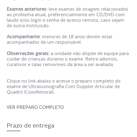
Exames anteriores:
leve exames de imagem relacionados
Enquanto isso, o médico utiliza um pequeno aparelho
ao problema atual, preferencialmente em CD/DVD com
(transdutor) e desliza este aparelho no local do corpo que
laudo e/ou login e senha de acesso remoto, caso sejam
foi solicitado.
de outra instituição.
As imagens das estruturas anatômicas aparecem em
Acompanhante:
menores de 18 anos devem estar
tempo real na tela para o médico
acompanhados de um responsável.
O médico pode aplicar um gel no local do corpo que
Observações gerais:
a unidade não dispõe de equipe para
deseja avaliar, para permitir que o equipamento deslize
cuidar de crianças durante o exame. Retire adornos,
com maior facilidade. O exame é indolor e o paciente não
curativos e talas removíveis da área a ser avaliada.
é exposto à radiação.
Clique no link abaixo e acesse o preparo completo do
Para que serve o Exame
exame de Ultrassonografia Com Doppler Articular de
Ultrassonografia Com Doppler
Quadril (Coxofemoral).
Articular de Quadril
VER PREPARO COMPLETO
(Coxofemoral)?
Prazo de entrega
Com o exame de Ultrassonografia Com Doppler Articular
de Quadril (Coxofemoral) faz-se a confirmação de