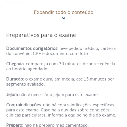
Duração:
o exame dura, em média, até 15 minutos por
segmento avaliado.
Expandir todo o conteúdo
Jejum:
não é necessário jejum para este exame.
Contraindicações:
não há contraindicações específicas
para este exame. Caso haja dúvidas sobre condições
Preparativos para o exame
clínicas particulares, informe a equipe no dia do exame.
Documentos obrigatórios:
leve pedido médico, carteira
Preparo:
não há preparo medicamentoso.
do convênio, CPF e documento com foto.
Exames anteriores:
leve exames de imagem relacionados
Chegada:
compareça com 30 minutos de antecedência
ao problema atual, preferencialmente em CD/DVD com
ao horário agendado.
laudo e/ou login e senha de acesso remoto, caso sejam
de outra instituição.
Duração:
o exame dura, em média, até 15 minutos por
segmento avaliado.
Acompanhante:
menores de 18 anos devem estar
acompanhados de um responsável.
Jejum:
não é necessário jejum para este exame.
Observações gerais:
a unidade não dispõe de equipe para
Contraindicações:
não há contraindicações específicas
cuidar de crianças durante o exame. Retire adornos,
para este exame. Caso haja dúvidas sobre condições
curativos e talas removíveis da área a ser avaliada.
clínicas particulares, informe a equipe no dia do exame.
Clique no botão abaixo para conferir o preparo completo
Preparo:
não há preparo medicamentoso.
do exame Ultrassonografia Dermatológico de Pele e