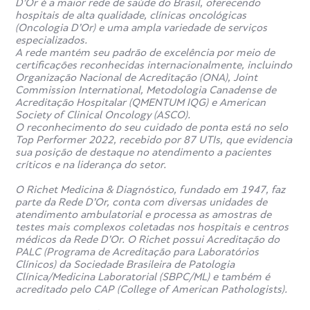
D’Or é a maior rede de saúde do Brasil, oferecendo
hospitais de alta qualidade, clínicas oncológicas
(Oncologia D’Or) e uma ampla variedade de serviços
especializados.
A rede mantém seu padrão de excelência por meio de
certificações reconhecidas internacionalmente, incluindo
Organização Nacional de Acreditação (ONA), Joint
Commission International, Metodologia Canadense de
Acreditação Hospitalar (QMENTUM IQG) e American
Society of Clinical Oncology (ASCO).
O reconhecimento do seu cuidado de ponta está no selo
Top Performer 2022, recebido por 87 UTIs, que evidencia
sua posição de destaque no atendimento a pacientes
críticos e na liderança do setor.
O Richet Medicina & Diagnóstico, fundado em 1947, faz
parte da Rede D’Or, conta com diversas unidades de
atendimento ambulatorial e processa as amostras de
testes mais complexos coletadas nos hospitais e centros
médicos da Rede D’Or. O Richet possui Acreditação do
PALC (Programa de Acreditação para Laboratórios
Clínicos) da Sociedade Brasileira de Patologia
Clínica/Medicina Laboratorial (SBPC/ML) e também é
acreditado pelo CAP (College of American Pathologists).