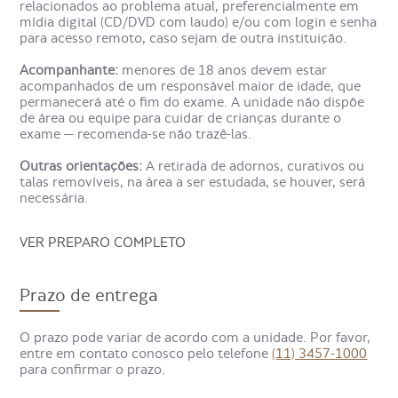
relacionados ao problema atual, preferencialmente em
Transretal é solicitado pelo médico de confiança para
mídia digital (CD/DVD com laudo) e/ou com login e senha
identificar e/ou avaliar traumas ou patologias na próstata.
para acesso remoto, caso sejam de outra instituição.
Entre elas:
Acompanhante:
menores de 18 anos devem estar
Câncer;
acompanhados de um responsável maior de idade, que
Prostatite;
permanecerá até o fim do exame. A unidade não dispõe
de área ou equipe para cuidar de crianças durante o
Calcificações;
exame — recomenda-se não trazê-las.
Cistos;
Lesões.
Outras orientações:
A retirada de adornos, curativos ou
talas removíveis, na área a ser estudada, se houver, será
necessária.
O procedimento também pode ser usado para guiar uma
biópsia.
VER PREPARO COMPLETO
Prazo de entrega
O prazo pode variar de acordo com a unidade. Por favor,
entre em contato conosco pelo telefone
(11) 3457-1000
para confirmar o prazo.