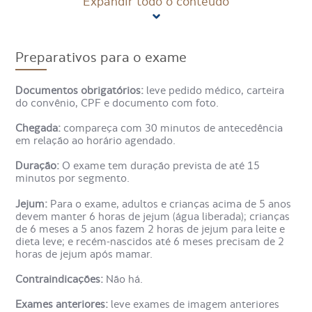
Expandir todo o conteúdo
Como é feito o exame
Ultrassonografia Com Doppler
de Próstata Transretal?
Preparativos para o exame
O preparo para o exame Ultrassonografia Com Doppler de
Documentos obrigatórios:
leve pedido médico, carteira
Próstata Transretal é geralmente combinado com o
do convênio, CPF e documento com foto.
médico solicitante e confirmado no local do procedimento.
No dia, o radiologista conversa sobre todos os passos que
Chegada:
compareça com 30 minutos de antecedência
serão realizados. Em seguida, o paciente deita-se na maca
em relação ao horário agendado.
ao lado do aparelho de Ultrassonografia. O procedimento
usa uma pequena sonda introduzida no reto. O
Duração:
O exame tem duração prevista de até 15
procedimento é indolor, e a sonda é lubrificada com gel
minutos por segmento.
especial.
Jejum:
Para o exame, adultos e crianças acima de 5 anos
devem manter 6 horas de jejum (água liberada); crianças
Para que serve o Exame
de 6 meses a 5 anos fazem 2 horas de jejum para leite e
dieta leve; e recém-nascidos até 6 meses precisam de 2
Ultrassonografia Com Doppler
horas de jejum após mamar.
de Próstata Transretal?
Contraindicações:
Não há.
Exames anteriores:
leve exames de imagem anteriores
O Exame Ultrassonografia Com Doppler de Próstata