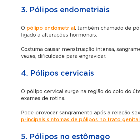
3. Pólipos endometriais
O
pólipo endometrial
, também chamado de póli
ligado a alterações hormonais.
Costuma causar menstruação intensa, sangrame
vezes, dificuldade para engravidar.
4. Pólipos cervicais
O pólipo cervical surge na região do colo do ú
exames de rotina.
Pode provocar sangramento após a relação sexu
principais sintomas de pólipos no trato genita
5. Pólipos no estômago