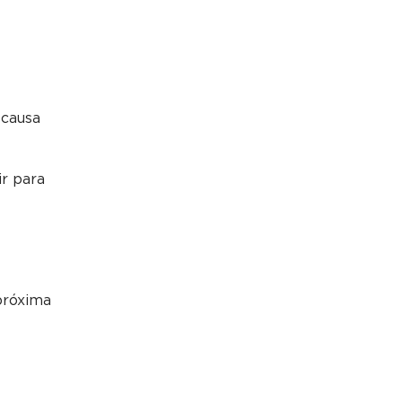
 causa
ir para
 próxima