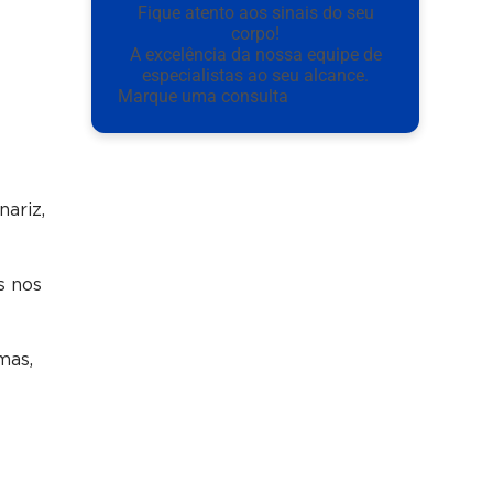
Fique atento aos sinais do seu
corpo!
A excelência da nossa equipe de
especialistas ao seu alcance.
Marque uma consulta
nariz,
s nos
mas,