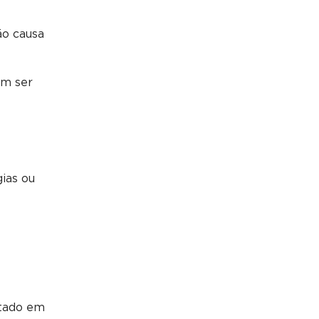
ão causa
am ser
gias ou
ctado em