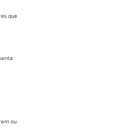
res que
senta
arem ou