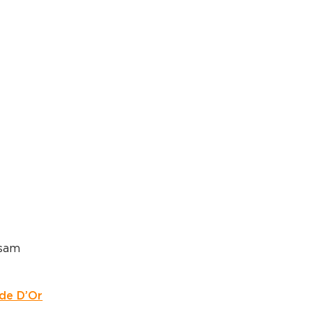
usam
ede D’Or