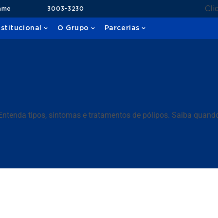
Cli
ame
3003-3230
nstitucional
O Grupo
Parcerias
ntenda tipos, sintomas e tratamentos de pólipos. Saiba quand