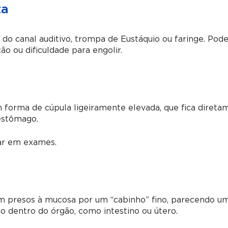
ta
 do canal auditivo, trompa de Eustáquio ou faringe. Po
o ou dificuldade para engolir.
m forma de cúpula ligeiramente elevada, que fica diret
estômago.
irar em exames.
em presos à mucosa por um “cabinho” fino, parecendo u
o dentro do órgão, como intestino ou útero.