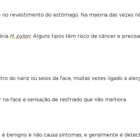
ge no revestimento do estômago. Na maioria das vezes n
éria
H. pylori
. Alguns tipos têm risco de câncer e precis
o do nariz ou seios da face, muitas vezes ligado a aler
or na face e sensação de resfriado que não melhora.
sos, é benigno e não causa sintomas, e geralmente é dete