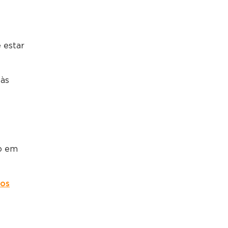
 estar
 às
to em
a
os