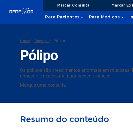
Marcar Consulta
Marcar Ex
Para Pacientes
Para Médicos
I
Home
/
Doenças
/
Pólipo
Pólipo
Os pólipos são crescimentos anormais em mucosas. E
remoção é necessária para prevenir câncer.
Marque uma consulta
Resumo do conteúdo