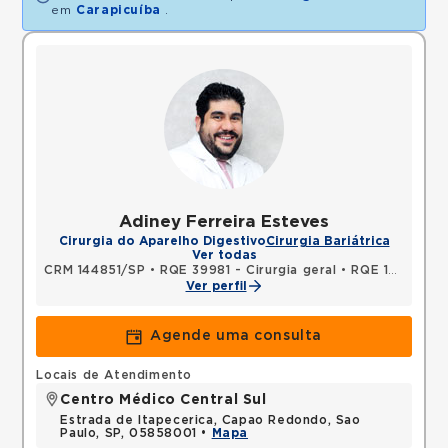
em
Carapicuíba
.
Adiney Ferreira Esteves
Cirurgia do Aparelho Digestivo
Cirurgia Bariátrica
Ver todas
CRM 144851/SP
•
RQE 39981 - Cirurgia geral
•
RQE 101417 - Coloproctologia
Ver perfil
Agende uma consulta
Locais de Atendimento
Centro Médico Central Sul
Estrada de Itapecerica, Capao Redondo, Sao
Paulo, SP, 05858001 •
Mapa