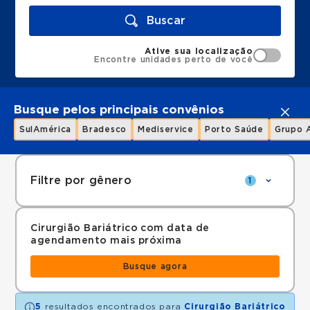
Buscar
Ative sua localização
Encontre unidades perto de você
Busque pelos principais convênios
SulAmérica
Bradesco
Mediservice
Porto Saúde
Grupo 
Filtre por gênero
1
Cirurgião Bariátrico com data de
agendamento mais próxima
Busque agora
5
resultados encontrados para
Cirurgião Bariátrico