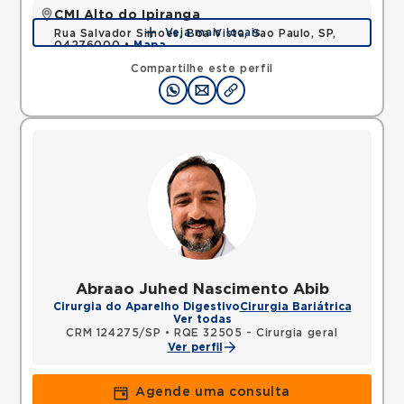
CMI Alto do Ipiranga
Veja mais locais
Rua Salvador Simoes, Boa Vista, Sao Paulo, SP,
04276000 •
Mapa
Compartilhe este perfil
Abraao Juhed Nascimento Abib
Cirurgia do Aparelho Digestivo
Cirurgia Bariátrica
Ver todas
CRM 124275/SP
•
RQE 32505 - Cirurgia geral
Ver perfil
Agende uma consulta