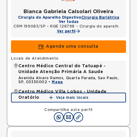
Bianca Gabriela Calsolari Oliveira
Cirurgia do Aparelho Digestivo
Cirurgia Bariátrica
Ver todas
CRM 199083/SP
•
RQE 128798 - Cirurgia do aparelho digestivo
Ver perfil
Agende uma consulta
Locais de Atendimento
Centro Médico Central do Tatuapé -
Unidade Atenção Primária A Saude
Avenida Alvaro Ramos, Quarta Parada, Sao Paulo,
SP, 03330002 •
Mapa
Centro Médico Villa Lobos - Unidade
Oratório
Veja mais locais
Rua do Oratorio, Mooca, Sao Paulo, SP, 03117000 •
Mapa
Compartilhe este perfil