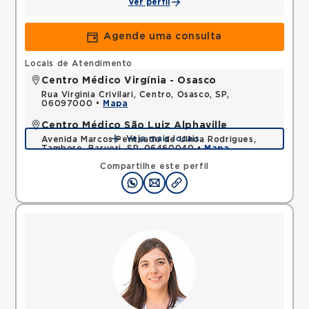
Ver perfil
Agende uma consulta
Locais de Atendimento
Centro Médico Virgínia - Osasco
Rua Virginia Crivilari, Centro, Osasco, SP,
06097000 •
Mapa
Centro Médico São Luiz Alphaville
Veja mais locais
Avenida Marcos Penteado de Ulhoa Rodrigues,
Tambore, Barueri, SP, 06460040 •
Mapa
Compartilhe este perfil