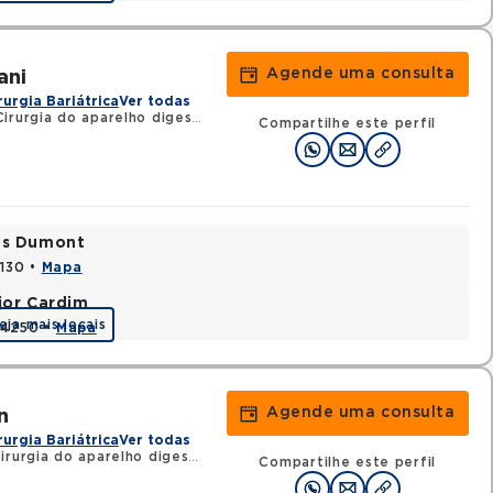
Agende uma consulta
ani
rurgia Bariátrica
Ver todas
rurgia do aparelho digestivo
•
RQE 117941 - Cirurgia geral
Compartilhe este perfil
tos Dumont
0130 •
Mapa
jor Cardim
eja mais locais
424250 •
Mapa
Agende uma consulta
n
rurgia Bariátrica
Ver todas
urgia do aparelho digestivo
•
RQE 112550 - Cirurgia geral
Compartilhe este perfil