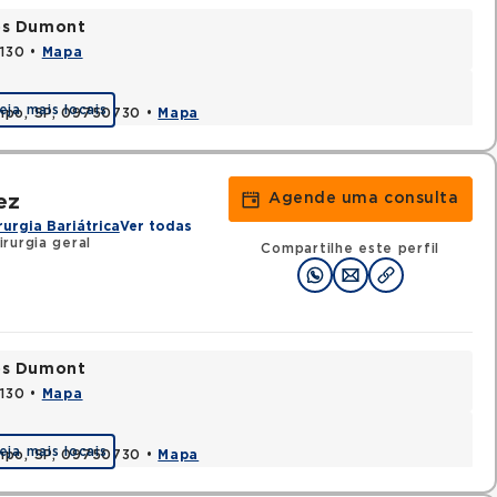
tos Dumont
0130 •
Mapa
eja mais locais
ampo, SP, 09750730 •
Mapa
Agende uma consulta
ez
rurgia Bariátrica
Ver todas
rurgia geral
Compartilhe este perfil
tos Dumont
0130 •
Mapa
eja mais locais
ampo, SP, 09750730 •
Mapa