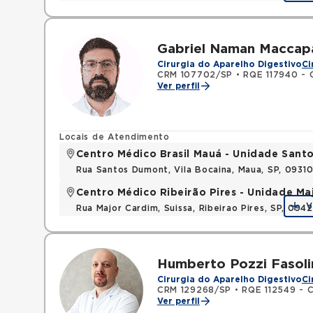
Gabriel Naman Maccap
Cirurgia do Aparelho Digestivo
Ci
CRM 107702/SP
•
RQE 117940 - Ci
Ver perfil
Locais de Atendimento
Centro Médico Brasil Mauá - Unidade San
Rua Santos Dumont, Vila Bocaina, Maua, SP, 0931
Centro Médico Ribeirão Pires - Unidade Ma
V
Rua Major Cardim, Suissa, Ribeirao Pires, SP, 09
Humberto Pozzi Fasoli
Cirurgia do Aparelho Digestivo
Ci
CRM 129268/SP
•
RQE 112549 - Cir
Ver perfil