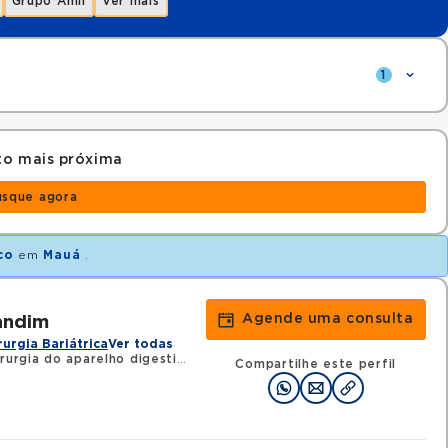
Grupo Amil
Ver mais
1
to mais próxima
usque agora
co
em
Mauá
.
Agende uma consulta
andim
rurgia Bariátrica
Ver todas
rurgia do aparelho digestivo
•
RQE 116121 - Cirurgia geral
Compartilhe este perfil