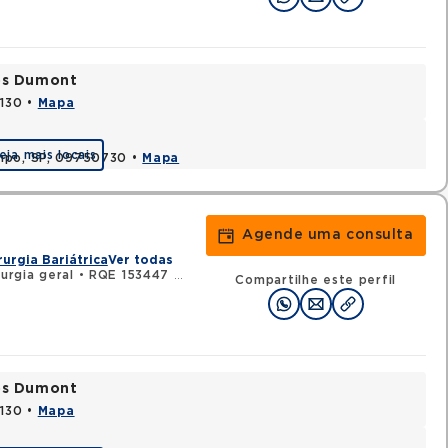
tos Dumont
0130 •
Mapa
eja mais locais
ampo, SP, 09750730 •
Mapa
Agende uma consulta
rurgia Bariátrica
Ver todas
rurgia geral
•
RQE 153447 - Cirurgia do aparelho digestivo
Compartilhe este perfil
tos Dumont
0130 •
Mapa