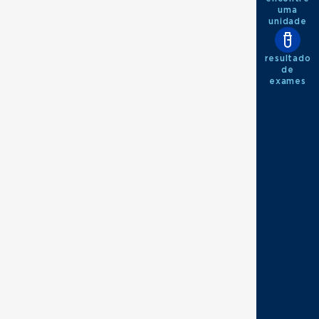
uma
unidade
resultado
de
exames