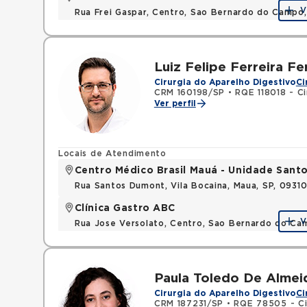
V
Rua Frei Gaspar, Centro, Sao Bernardo do Campo
Luiz Felipe Ferreira F
Cirurgia do Aparelho Digestivo
Ci
CRM 160198/SP
•
RQE 118018 - Cir
Ver perfil
Locais de Atendimento
Centro Médico Brasil Mauá - Unidade San
Rua Santos Dumont, Vila Bocaina, Maua, SP, 0931
Clínica Gastro ABC
V
Rua Jose Versolato, Centro, Sao Bernardo do C
Paula Toledo De Almei
Cirurgia do Aparelho Digestivo
Ci
CRM 187231/SP
•
RQE 78505 - Ci