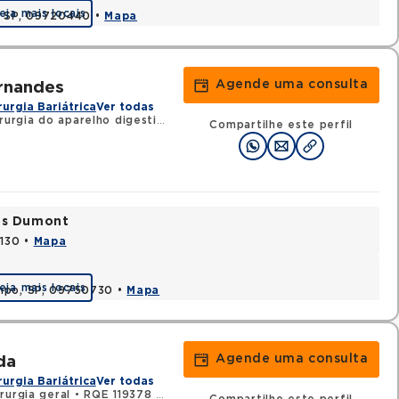
eja mais locais
, SP, 09720440 •
Mapa
Agende uma consulta
ernandes
rurgia Bariátrica
Ver todas
urgia do aparelho digestivo
•
RQE 118019 - Cirurgia geral
Compartilhe este perfil
tos Dumont
0130 •
Mapa
eja mais locais
ampo, SP, 09750730 •
Mapa
Agende uma consulta
da
rurgia Bariátrica
Ver todas
rurgia geral
•
RQE 119378 - Cirurgia do aparelho digestivo