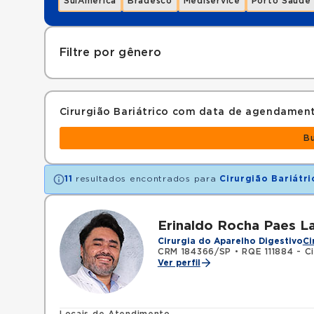
SulAmérica
Bradesco
Mediservice
Porto Saúde
Filtre por gênero
Cirurgião Bariátrico com data de agendamen
B
11
resultados encontrados para
Cirurgião Bariátri
Erinaldo Rocha Paes L
Cirurgia do Aparelho Digestivo
Ci
CRM 184366/SP
•
RQE 111884 - Ci
Ver perfil