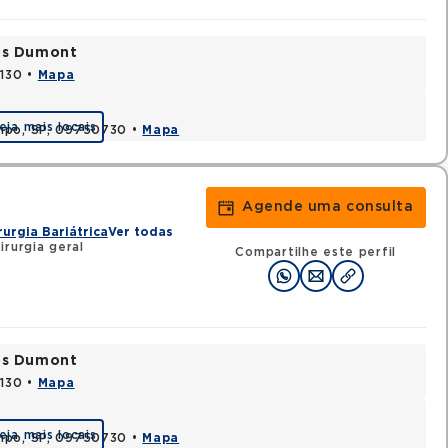
tos Dumont
0130 •
Mapa
eja mais locais
ampo, SP, 09750730 •
Mapa
Agende uma consulta
rurgia Bariátrica
Ver todas
irurgia geral
Compartilhe este perfil
tos Dumont
0130 •
Mapa
eja mais locais
ampo, SP, 09750730 •
Mapa