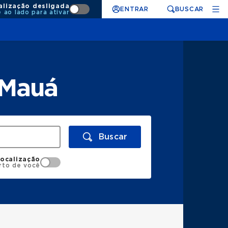
alização desligada
ENTRAR
BUSCAR
e ao lado para ativar
 Mauá
Buscar
localização
rto de você