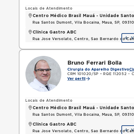
Locais de Atendimento
Centro Médico Brasil Mauá - Unidade San
Rua Santos Dumont, Vila Bocaina, Maua, SP, 0931
Clínica Gastro ABC
V
Rua Jose Versolato, Centro, Sao Bernardo do C
Bruno Ferrari Bolla
Cirurgia do Aparelho Digestivo
Ci
CRM 101020/SP
•
RQE 112052 - C
Ver perfil
Locais de Atendimento
Centro Médico Brasil Mauá - Unidade San
Rua Santos Dumont, Vila Bocaina, Maua, SP, 0931
Clínica Gastro ABC
V
Rua Jose Versolato, Centro, Sao Bernardo do C