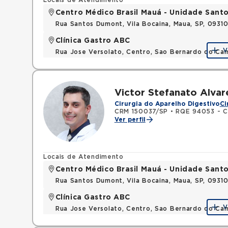
Locais de Atendimento
Centro Médico Brasil Mauá - Unidade San
Rua Santos Dumont, Vila Bocaina, Maua, SP, 0931
Clínica Gastro ABC
V
Rua Jose Versolato, Centro, Sao Bernardo do C
Victor Stefanato Alvar
Cirurgia do Aparelho Digestivo
Ci
CRM 150037/SP
•
RQE 94053 - Ci
Ver perfil
Locais de Atendimento
Centro Médico Brasil Mauá - Unidade San
Rua Santos Dumont, Vila Bocaina, Maua, SP, 0931
Clínica Gastro ABC
V
Rua Jose Versolato, Centro, Sao Bernardo do C