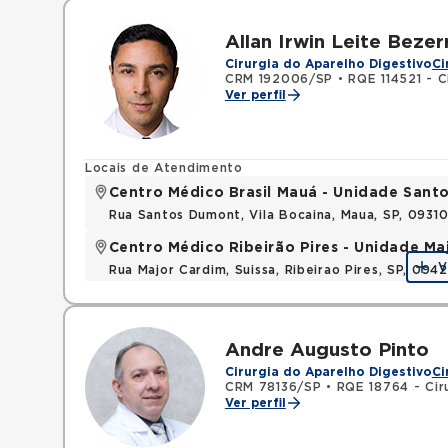
Allan Irwin Leite Bezer
Cirurgia do Aparelho Digestivo
Ci
CRM 192006/SP
•
RQE 114521 - Ci
Ver perfil
Locais de Atendimento
Centro Médico Brasil Mauá - Unidade San
Rua Santos Dumont, Vila Bocaina, Maua, SP, 0931
Centro Médico Ribeirão Pires - Unidade Ma
V
Rua Major Cardim, Suissa, Ribeirao Pires, SP, 09
Andre Augusto Pinto
Cirurgia do Aparelho Digestivo
Ci
CRM 78136/SP
•
RQE 18764 - Ciru
Ver perfil