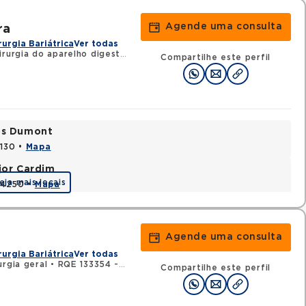
Agende uma consulta
ra
rurgia Bariátrica
Ver todas
rurgia do aparelho digestivo
•
RQE 114522 - Cirurgia geral
Compartilhe este perfil
tos Dumont
0130 •
Mapa
jor Cardim
eja mais locais
424250 •
Mapa
Agende uma consulta
rurgia Bariátrica
Ver todas
rgia geral
•
RQE 133354 - Cirurgia do aparelho digestivo
Compartilhe este perfil