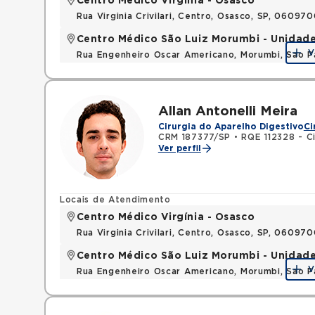
Centro Médico Virgínia - Osasco
Rua Virginia Crivilari, Centro, Osasco, SP, 06097
Centro Médico São Luiz Morumbi - Unidad
V
Rua Engenheiro Oscar Americano, Morumbi, Sao P
Allan Antonelli Meira
Cirurgia do Aparelho Digestivo
Ci
CRM 187377/SP
•
RQE 112328 - Ci
Ver perfil
Locais de Atendimento
Centro Médico Virgínia - Osasco
Rua Virginia Crivilari, Centro, Osasco, SP, 06097
Centro Médico São Luiz Morumbi - Unidad
V
Rua Engenheiro Oscar Americano, Morumbi, Sao P