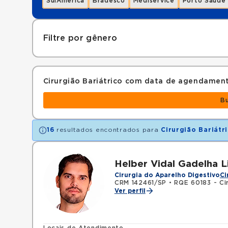
SulAmérica
Bradesco
Mediservice
Porto Saúde
Filtre por gênero
Cirurgião Bariátrico com data de agendamen
B
16
resultados encontrados para
Cirurgião Bariátr
Helber Vidal Gadelha 
Cirurgia do Aparelho Digestivo
Ci
CRM 142461/SP
•
RQE 60183 - Cir
Ver perfil