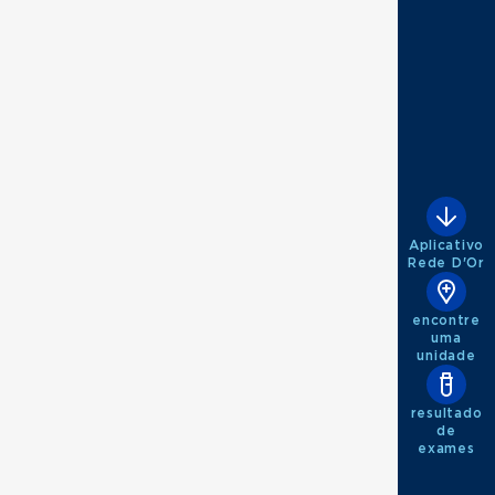
Aplicativo
Rede D'Or
encontre
uma
unidade
resultado
de
exames