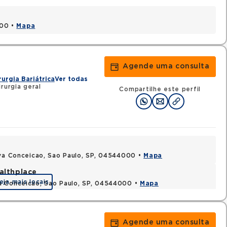
000 •
Mapa
Agende uma consulta
rurgia Bariátrica
Ver todas
irurgia geral
Compartilhe este perfil
ova Conceicao, Sao Paulo, SP, 04544000 •
Mapa
althplace
eja mais locais
a Conceicao, Sao Paulo, SP, 04544000 •
Mapa
Agende uma consulta