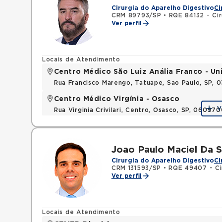
Cirurgia do Aparelho Digestivo
Ci
CRM 89793/SP
•
RQE 84132 - Ciru
Ver perfil
Locais de Atendimento
Centro Médico São Luiz Anália Franco - U
Rua Francisco Marengo, Tatuape, Sao Paulo, SP, 
Centro Médico Virgínia - Osasco
V
Rua Virginia Crivilari, Centro, Osasco, SP, 06097
Joao Paulo Maciel Da S
Cirurgia do Aparelho Digestivo
Ci
CRM 131593/SP
•
RQE 49407 - Cir
Ver perfil
Locais de Atendimento