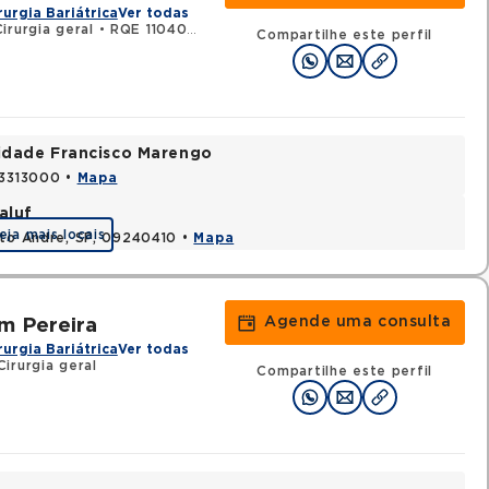
rurgia Bariátrica
Ver todas
irurgia geral
•
RQE 110409 - Cirurgia do aparelho digestivo
Compartilhe este perfil
nidade Francisco Marengo
03313000 •
Mapa
aluf
eja mais locais
nto Andre, SP, 09240410 •
Mapa
Agende uma consulta
m Pereira
rurgia Bariátrica
Ver todas
irurgia geral
Compartilhe este perfil