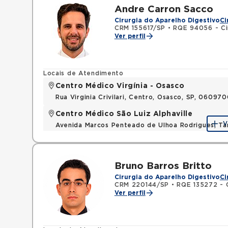
Andre Carron Sacco
Cirurgia do Aparelho Digestivo
Ci
CRM 155617/SP
•
RQE 94056 - Cir
Ver perfil
Locais de Atendimento
Centro Médico Virgínia - Osasco
Rua Virginia Crivilari, Centro, Osasco, SP, 06097
Centro Médico São Luiz Alphaville
V
Avenida Marcos Penteado de Ulhoa Rodrigues, T
Bruno Barros Britto
Cirurgia do Aparelho Digestivo
Ci
CRM 220144/SP
•
RQE 135272 - Ci
Ver perfil