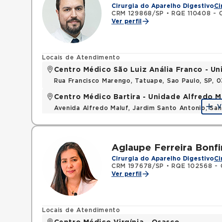
Cirurgia do Aparelho Digestivo
Ci
CRM 129868/SP
•
RQE 110408 - C
Ver perfil
Locais de Atendimento
Centro Médico São Luiz Anália Franco - U
Rua Francisco Marengo, Tatuape, Sao Paulo, SP, 
Centro Médico Bartira - Unidade Alfredo M
V
Avenida Alfredo Maluf, Jardim Santo Antonio, Sa
Aglaupe Ferreira Bonfi
Cirurgia do Aparelho Digestivo
Ci
CRM 197678/SP
•
RQE 102568 - C
Ver perfil
Locais de Atendimento