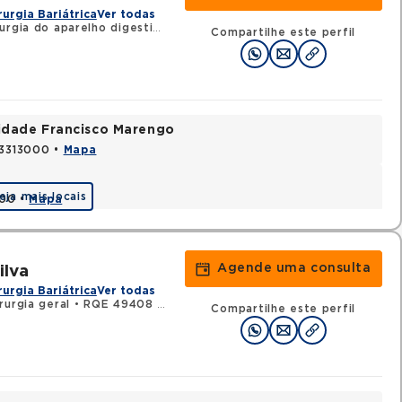
rurgia Bariátrica
Ver todas
rgia do aparelho digestivo
•
RQE 84133 - Gastroenterologia
•
RQ
Compartilhe este perfil
nidade Francisco Marengo
03313000 •
Mapa
eja mais locais
000 •
Mapa
Agende uma consulta
ilva
rurgia Bariátrica
Ver todas
urgia geral
•
RQE 49408 - Cirurgia do aparelho digestivo
Compartilhe este perfil