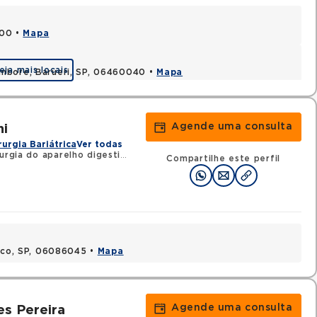
000 •
Mapa
eja mais locais
ambore, Barueri, SP, 06460040 •
Mapa
Agende uma consulta
hi
rurgia Bariátrica
Ver todas
rgia do aparelho digestivo
•
RQE 36234 - Cirurgia geral
Compartilhe este perfil
asco, SP, 06086045 •
Mapa
Agende uma consulta
es Pereira