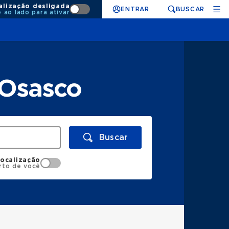
alização desligada
ENTRAR
BUSCAR
e ao lado para ativar
 Osasco
Buscar
localização
rto de você