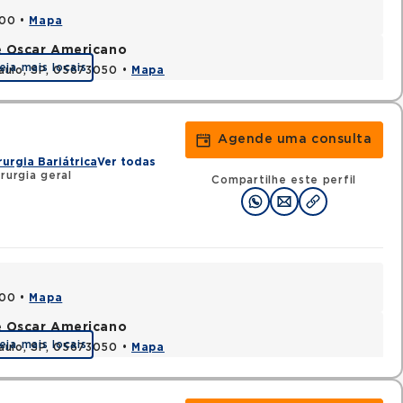
000 •
Mapa
e Oscar Americano
eja mais locais
aulo, SP, 05673050 •
Mapa
Agende uma consulta
rurgia Bariátrica
Ver todas
rurgia geral
Compartilhe este perfil
000 •
Mapa
e Oscar Americano
eja mais locais
aulo, SP, 05673050 •
Mapa