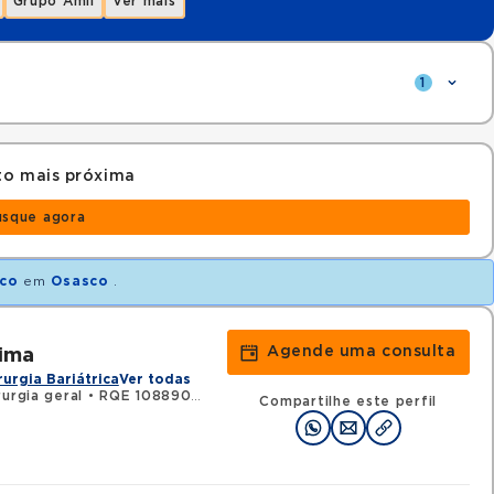
Grupo Amil
Ver mais
1
to mais próxima
usque agora
ico
em
Osasco
.
Agende uma consulta
Lima
rurgia Bariátrica
Ver todas
urgia geral
•
RQE 108890 - Cirurgia do aparelho digestivo
Compartilhe este perfil