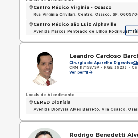
Locais de Atendimento
Centro Médico Virgínia - Osasco
Rua Virginia Crivilari, Centro, Osasco, SP, 06097
Centro Médico São Luiz Alphaville
V
Avenida Marcos Penteado de Ulhoa Rodrigues, T
Leandro Cardoso Barc
Cirurgia do Aparelho Digestivo
Ci
CRM 117158/SP
•
RQE 36233 - Ciru
Ver perfil
Locais de Atendimento
CEMED Dionísia
Avenida Dionysia Alves Barreto, Vila Osasco, Os
Rodrigo Benedetti Alv