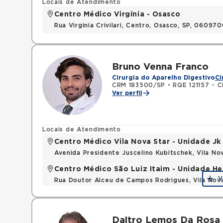
Locais de Atendimento
Centro Médico Virgínia - Osasco
Rua Virginia Crivilari, Centro, Osasco, SP, 06097
Bruno Venna Franco
Cirurgia do Aparelho Digestivo
Ci
CRM 183500/SP
•
RQE 121157 - C
Ver perfil
Locais de Atendimento
Centro Médico Vila Nova Star - Unidade Jk
Avenida Presidente Juscelino Kubitschek, Vila N
Centro Médico São Luiz Itaim - Unidade He
V
Rua Doutor Alceu de Campos Rodrigues, Vila Nov
Daltro Lemos Da Rosa