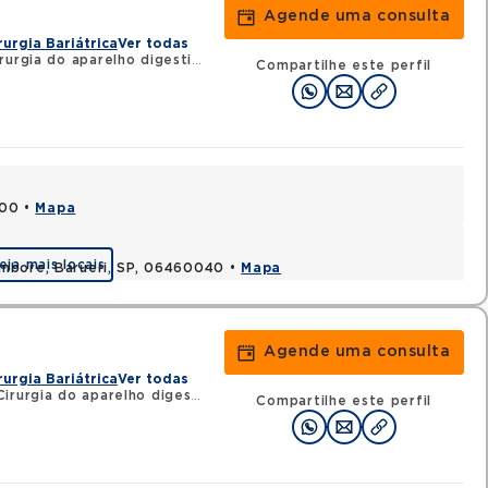
Agende uma consulta
rurgia Bariátrica
Ver todas
urgia do aparelho digestivo
Compartilhe este perfil
000 •
Mapa
eja mais locais
ambore, Barueri, SP, 06460040 •
Mapa
Agende uma consulta
rurgia Bariátrica
Ver todas
rurgia do aparelho digestivo
Compartilhe este perfil