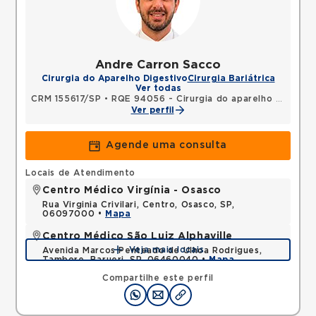
Andre Carron Sacco
Cirurgia do Aparelho Digestivo
Cirurgia Bariátrica
Ver todas
CRM 155617/SP
•
RQE 94056 - Cirurgia do aparelho digestivo
Ver perfil
Agende uma consulta
Locais de Atendimento
Centro Médico Virgínia - Osasco
Rua Virginia Crivilari, Centro, Osasco, SP,
06097000 •
Mapa
Centro Médico São Luiz Alphaville
Veja mais locais
Avenida Marcos Penteado de Ulhoa Rodrigues,
Tambore, Barueri, SP, 06460040 •
Mapa
Compartilhe este perfil