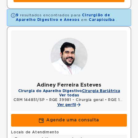
9
resultados encontrados para
Cirurgião de
Aparelho Digestivo e Anexos
em
Carapicuíba
.
Adiney Ferreira Esteves
Cirurgia do Aparelho Digestivo
Cirurgia Bariátrica
Ver todas
CRM 144851/SP
•
RQE 39981 - Cirurgia geral
•
RQE 101417 - Coloproctologia
Ver perfil
Agende uma consulta
Locais de Atendimento