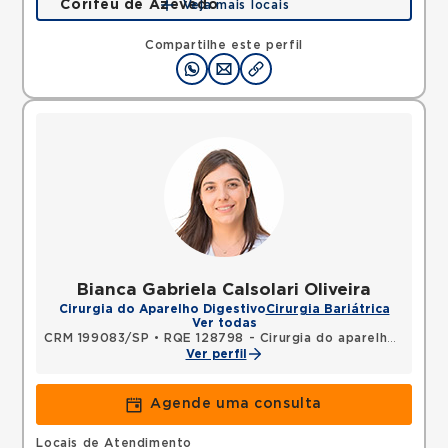
Corifeu de Azevedo
Veja mais locais
Avenida Corifeu de Azevedo Marques, Centro,
Carapicuiba, SP, 06320090 •
Mapa
Compartilhe este perfil
Bianca Gabriela Calsolari Oliveira
Cirurgia do Aparelho Digestivo
Cirurgia Bariátrica
Ver todas
CRM 199083/SP
•
RQE 128798 - Cirurgia do aparelho digestivo
Ver perfil
Agende uma consulta
Locais de Atendimento