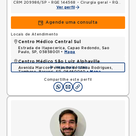
CRM 209986/SP
•
RQE 144568 - Cirurgia geral
•
RQE 148477 - Cirurgia oncológica
Ver perfil
Agende uma consulta
Locais de Atendimento
Centro Médico Central Sul
Estrada de Itapecerica, Capao Redondo, Sao
Paulo, SP, 05858001 •
Mapa
Centro Médico São Luiz Alphaville
Veja mais locais
Avenida Marcos Penteado de Ulhoa Rodrigues,
Tambore, Barueri, SP, 06460040 •
Mapa
Compartilhe este perfil