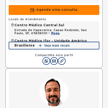
Agende uma consulta
Locais de Atendimento
Centro Médico Central Sul
Estrada de Itapecerica, Capao Redondo, Sao
Paulo, SP, 05858001 •
Mapa
Centro Médico Ifor - Unidade Américo
Brasiliense
Veja mais locais
Rua Americo Brasiliense, Centro, Sao Bernardo do
Campo, SP, 09715021 •
Mapa
Compartilhe este perfil