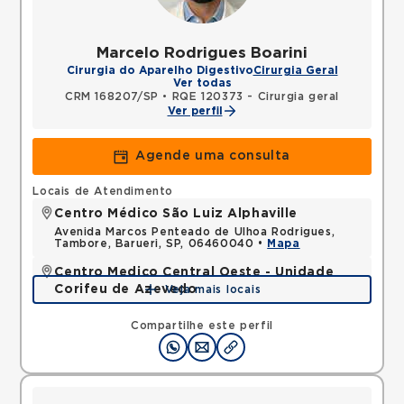
Marcelo Rodrigues Boarini
Cirurgia do Aparelho Digestivo
Cirurgia Geral
Ver todas
CRM 168207/SP
•
RQE 120373 - Cirurgia geral
Ver perfil
Agende uma consulta
Locais de Atendimento
Centro Médico São Luiz Alphaville
Avenida Marcos Penteado de Ulhoa Rodrigues,
Tambore, Barueri, SP, 06460040 •
Mapa
Centro Medico Central Oeste - Unidade
Corifeu de Azevedo
Veja mais locais
Avenida Corifeu de Azevedo Marques, Centro,
Carapicuiba, SP, 06320090 •
Mapa
Compartilhe este perfil