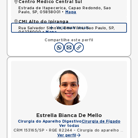
Centro Médico Central Sul
Estrada de Itapecerica, Capao Redondo, Sao
Paulo, SP, 05858001 •
Mapa
CMI Alto do Ipiranga
Veja mais locais
Rua Salvador Simoes, Boa Vista, Sao Paulo, SP,
04276000 •
Mapa
Compartilhe este perfil
Estrella Bianca De Mello
Cirurgia do Aparelho Digestivo
Cirurgia de Fígado
Ver todas
CRM 153165/SP
•
RQE 82244 - Cirurgia do aparelho digestivo
Ver perfil