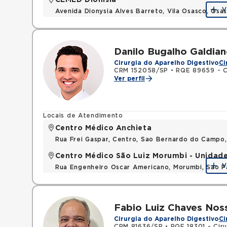
CEMED Dionísia
V
Avenida Dionysia Alves Barreto, Vila Osasco, Os
Danilo Bugalho Galdia
Cirurgia do Aparelho Digestivo
Ci
CRM 152058/SP
•
RQE 89659 - Cir
Ver perfil
Locais de Atendimento
Centro Médico Anchieta
Rua Frei Gaspar, Centro, Sao Bernardo do Campo
Centro Médico São Luiz Morumbi - Unidad
V
Rua Engenheiro Oscar Americano, Morumbi, Sao P
Fabio Luiz Chaves Nos
Cirurgia do Aparelho Digestivo
Ci
CRM 81636/SP
•
RQE 18301 - Ciru