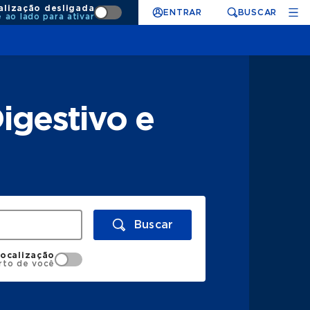
alização desligada
ENTRAR
BUSCAR
e ao lado para ativar
igestivo e
Buscar
localização
rto de você