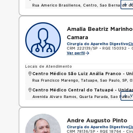
V
Rua Americo Brasiliense, Centro, Sao Bernardo d
Amalia Beatriz Marinho
Camara
Cirurgia do Aparelho Digestivo
Ci
CRM 222139/SP
•
RQE 150392 - Ci
Ver perfil
Locais de Atendimento
Centro Médico São Luiz Anália Franco - U
Rua Francisco Marengo, Tatuape, Sao Paulo, SP, 
Centro Médico Central do Tatuapé - Unida
V
Avenida Alvaro Ramos, Quarta Parada, Sao Paulo
Andre Augusto Pinto
Cirurgia do Aparelho Digestivo
Ci
CRM 78136/SP
•
RQE 18764 - Ciru