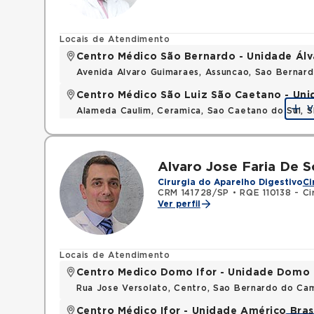
Locais de Atendimento
Centro Médico São Bernardo - Unidade Ál
Avenida Alvaro Guimaraes, Assuncao, Sao Bernar
Centro Médico São Luiz São Caetano - Un
V
Alameda Caulim, Ceramica, Sao Caetano do Sul, S
Alvaro Jose Faria De 
Cirurgia do Aparelho Digestivo
Ci
CRM 141728/SP
•
RQE 110138 - Ci
Ver perfil
Locais de Atendimento
Centro Medico Domo Ifor - Unidade Domo
Rua Jose Versolato, Centro, Sao Bernardo do C
Centro Médico Ifor - Unidade Américo Bras