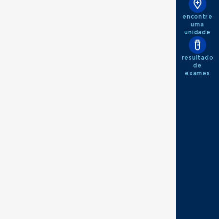
encontre
uma
unidade
resultado
de
exames