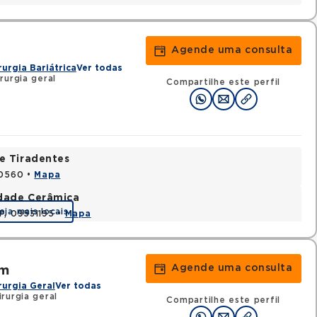
Agende uma consulta
rurgia Bariátrica
Ver todas
rurgia geral
Compartilhe este perfil
e Tiradentes
30560 •
Mapa
idade Cerâmica
eja mais locais
P, 09531195 •
Mapa
Agende uma consulta
em
rurgia Geral
Ver todas
rurgia geral
Compartilhe este perfil