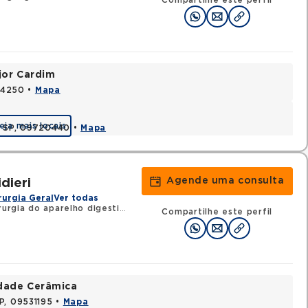
Compartilhe este perfil
jor Cardim
424250 •
Mapa
eja mais locais
, SP, 09720440 •
Mapa
Agende uma consulta
dieri
rurgia Geral
Ver todas
rurgia do aparelho digestivo
Compartilhe este perfil
idade Cerâmica
P, 09531195 •
Mapa