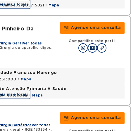
eja mais locais
o Campo, SP, 09715021 •
Mapa
Agende uma consulta
 Pinheiro Da
Compartilhe este perfil
rurgia Geral
Ver todas
rurgia do aparelho digestivo
nidade Francisco Marengo
03313000 •
Mapa
de Atenção Primária A Saude
eja mais locais
, SP, 03330002 •
Mapa
Agende uma consulta
rurgia Bariátrica
Ver todas
rgia geral
•
RQE 133354 - Cirurgia do aparelho digestivo