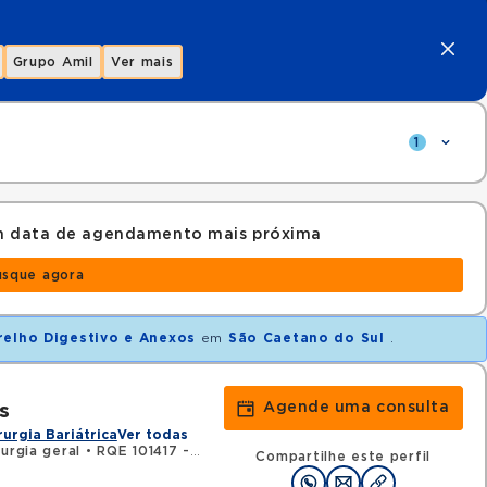
Grupo Amil
Ver mais
1
om data de agendamento mais próxima
usque agora
relho Digestivo e Anexos
em
São Caetano do Sul
.
Agende uma consulta
s
rurgia Bariátrica
Ver todas
urgia geral
•
RQE 101417 - Coloproctologia
Compartilhe este perfil