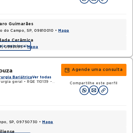
varo Guimarães
do do Campo, SP, 09810010 •
Mapa
idade Cerâmica
eja mais locais
P, 09531195 •
Mapa
Agende uma consulta
Souza
rurgia Bariátrica
Ver todas
rurgia geral
•
RQE 110139 - Cirurgia do aparelho digestivo
Compartilhe este perfil
ampo, SP, 09750730 •
Mapa
iliense