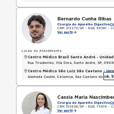
Bernardo Cunha Ribas
Cirurgia do Aparelho Digestivo
Ci
CRM 212275/SP
•
RQE 99581 - Ci
Ver perfil
Locais de Atendimento
Centro Médico Brasil Santo André - Unidad
Rua Tiradentes, Vila Dora, Santo Andre, SP, 090
Centro Médico São Luiz São Caetano - Un
V
Alameda Caulim, Ceramica, Sao Caetano do Sul, S
Cassia Maria Nascimb
Cirurgia do Aparelho Digestivo
Ci
CRM 155656/SP
•
RQE 73436 - Ci
Ver perfil