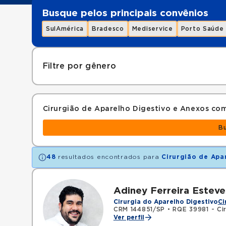
Busque pelos principais convênios
SulAmérica
Bradesco
Mediservice
Porto Saúde
Filtre por gênero
Cirurgião de Aparelho Digestivo e Anexos c
B
48
resultados encontrados para
Cirurgião de Apa
Adiney Ferreira Esteve
Cirurgia do Aparelho Digestivo
Ci
CRM 144851/SP
•
RQE 39981 - Cir
Ver perfil