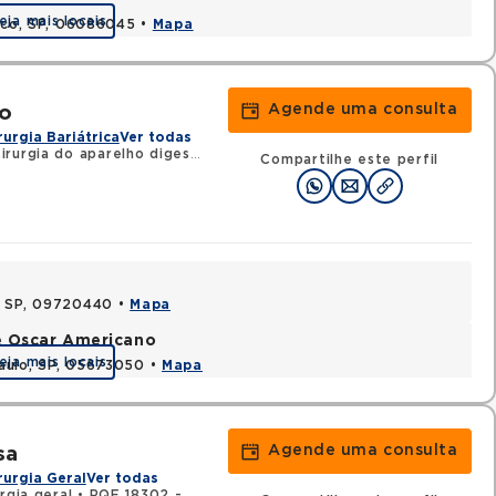
eja mais locais
asco, SP, 06086045 •
Mapa
Agende uma consulta
no
rurgia Bariátrica
Ver todas
urgia do aparelho digestivo
Compartilhe este perfil
, SP, 09720440 •
Mapa
e Oscar Americano
eja mais locais
aulo, SP, 05673050 •
Mapa
Agende uma consulta
sa
rurgia Geral
Ver todas
rgia geral
•
RQE 18302 - Proctologia