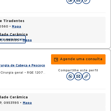
e Tiradentes
30560 •
Mapa
idade Cerâmica
eja mais locais
P, 09531195 •
Mapa
Agende uma consulta
rurgia de Cabeça e Pescoço
Compartilhe este perfil
Cirurgia geral
•
RQE 120705 - Cirurgia oncológica
idade Cerâmica
P, 09531195 •
Mapa