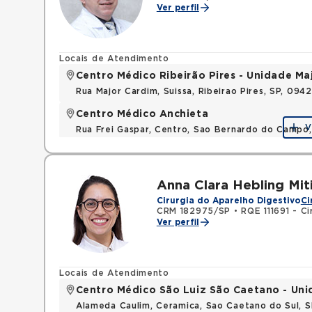
Ver perfil
Locais de Atendimento
Centro Médico Ribeirão Pires - Unidade Ma
Rua Major Cardim, Suissa, Ribeirao Pires, SP, 09
Centro Médico Anchieta
V
Rua Frei Gaspar, Centro, Sao Bernardo do Campo
Anna Clara Hebling Miti
Cirurgia do Aparelho Digestivo
Ci
CRM 182975/SP
•
RQE 111691 - Ci
Ver perfil
Locais de Atendimento
Centro Médico São Luiz São Caetano - Un
Alameda Caulim, Ceramica, Sao Caetano do Sul, S