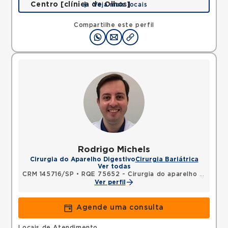
Centro [clínica de Olhos]
Veja mais locais
Rua Quinze de Novembro, Centro, Jacarei, SP,
12327060 •
Mapa
Compartilhe este perfil
Rodrigo Michels
Cirurgia do Aparelho Digestivo
Cirurgia Bariátrica
Ver todas
CRM 145716/SP
•
RQE 75652 - Cirurgia do aparelho digestivo
Ver perfil
Agende uma consulta
Locais de Atendimento