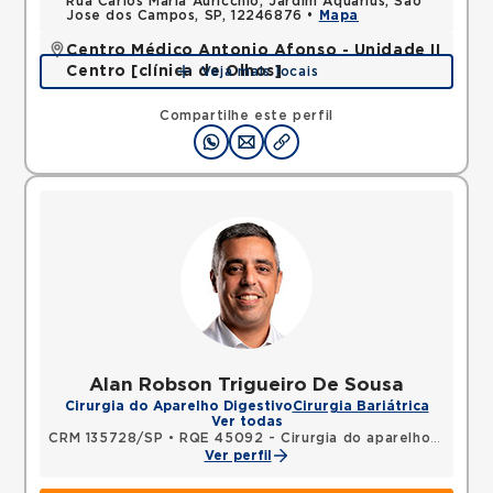
Rua Carlos Maria Auricchio, Jardim Aquarius, Sao
Jose dos Campos, SP, 12246876 •
Mapa
Centro Médico Antonio Afonso - Unidade II
Centro [clínica de Olhos]
Veja mais locais
Rua Quinze de Novembro, Centro, Jacarei, SP,
12327060 •
Mapa
Compartilhe este perfil
Alan Robson Trigueiro De Sousa
Cirurgia do Aparelho Digestivo
Cirurgia Bariátrica
Ver todas
CRM 135728/SP
•
RQE 45092 - Cirurgia do aparelho digestivo
Ver perfil