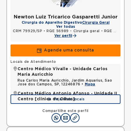
Newton Luiz Tricarico Gasparetti Junior
Cirurgia do Aparelho Digestivo
Cirurgia Geral
Ver todas
CRM 79929/SP
•
RQE 56989 - Cirurgia geral
•
RQE 56990 - Coloproctologia
Ver perfil
Agende uma consulta
Locais de Atendimento
Centro Médico Vivalle - Unidade Carlos
Maria Auricchio
Rua Carlos Maria Auricchio, Jardim Aquarius, Sao
Jose dos Campos, SP, 12246876 •
Mapa
Centro Médico Antonio Afonso - Unidade II
Centro [clínica de Olhos]
Veja mais locais
Rua Quinze de Novembro, Centro, Jacarei, SP,
12327060 •
Mapa
Compartilhe este perfil