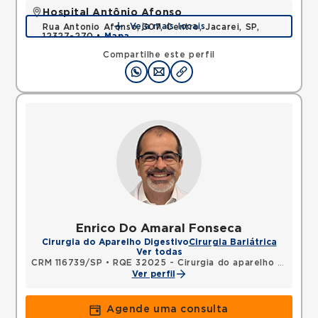
Hospital Antônio Afonso
Veja mais locais
Rua Antonio Afonso, 307, Centro, Jacarei, SP,
12327-270 •
Mapa
Compartilhe este perfil
Enrico Do Amaral Fonseca
Cirurgia do Aparelho Digestivo
Cirurgia Bariátrica
Ver todas
CRM 116739/SP
•
RQE 32025 - Cirurgia do aparelho digestivo
Ver perfil
Agende uma consulta