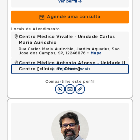
Ver perfil
Agende uma consulta
Locais de Atendimento
Centro Médico Vivalle - Unidade Carlos
Maria Auricchio
Rua Carlos Maria Auricchio, Jardim Aquarius, Sao
Jose dos Campos, SP, 12246876 •
Mapa
Centro Médico Antonio Afonso - Unidade II
Centro [clínica de Olhos]
Veja mais locais
Rua Quinze de Novembro, Centro, Jacarei, SP,
12327060 •
Mapa
Compartilhe este perfil