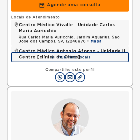
Agende uma consulta
Locais de Atendimento
Centro Médico Vivalle - Unidade Carlos
Maria Auricchio
Rua Carlos Maria Auricchio, Jardim Aquarius, Sao
Jose dos Campos, SP, 12246876 •
Mapa
Centro Médico Antonio Afonso - Unidade II
Centro [clínica de Olhos]
Veja mais locais
Rua Quinze de Novembro, Centro, Jacarei, SP,
12327060 •
Mapa
Compartilhe este perfil