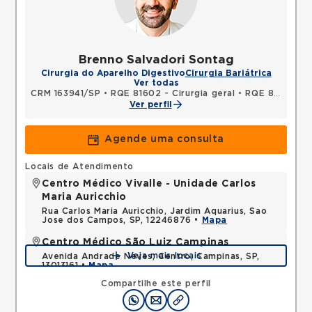
Brenno Salvadori Sontag
Cirurgia do Aparelho Digestivo
Cirurgia Bariátrica
Ver todas
CRM 163941/SP
•
RQE 81602 - Cirurgia geral
•
RQE 81603 - Cirurgia do aparelho digestivo
Ver perfil
Agende uma consulta
Locais de Atendimento
Centro Médico Vivalle - Unidade Carlos
Maria Auricchio
Rua Carlos Maria Auricchio, Jardim Aquarius, Sao
Jose dos Campos, SP, 12246876 •
Mapa
Centro Médico São Luiz Campinas
Veja mais locais
Avenida Andrade Neves, Centro, Campinas, SP,
13013161 •
Mapa
Compartilhe este perfil