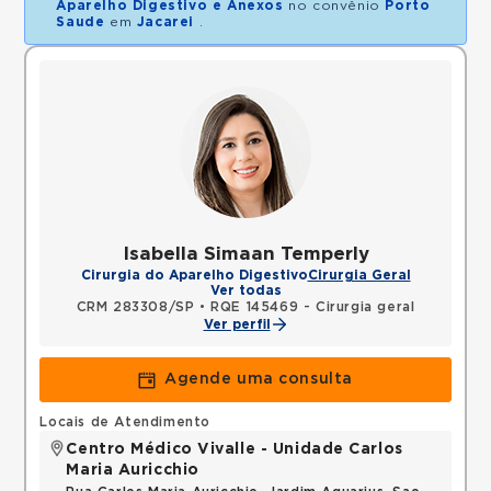
Aparelho Digestivo e Anexos
no convênio
Porto
Saude
em
Jacarei
.
Isabella Simaan Temperly
Cirurgia do Aparelho Digestivo
Cirurgia Geral
Ver todas
CRM 283308/SP
•
RQE 145469 - Cirurgia geral
Ver perfil
Agende uma consulta
Locais de Atendimento
Centro Médico Vivalle - Unidade Carlos
Maria Auricchio