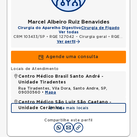
Marcel Albeiro Ruiz Benavides
Cirurgia do Aparelho Digestivo
Cirurgia de Fígado
Ver todas
CRM 103433/SP
•
RQE 127042 - Cirurgia geral
•
RQE 130312 - Medicina do tráfego
Ver perfil
Agende uma consulta
Locais de Atendimento
Centro Médico Brasil Santo André -
Unidade Tiradentes
Rua Tiradentes, Vila Dora, Santo Andre, SP,
09030560 •
Mapa
Centro Médico São Luiz São Caetano -
Unidade Cerâmica
Veja mais locais
Alameda Caulim, Ceramica, Sao Caetano do Sul,
SP, 09531195 •
Mapa
Compartilhe este perfil