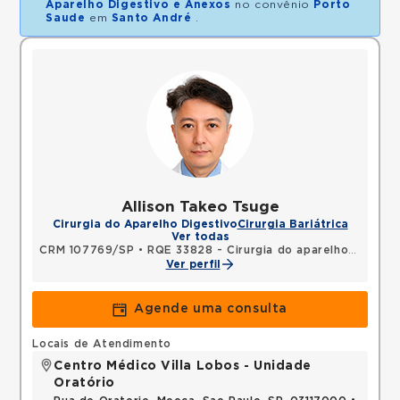
Aparelho Digestivo e Anexos
no convênio
Porto
Saude
em
Santo André
.
Allison Takeo Tsuge
Cirurgia do Aparelho Digestivo
Cirurgia Bariátrica
Ver todas
CRM 107769/SP
•
RQE 33828 - Cirurgia do aparelho digestivo
Ver perfil
Agende uma consulta
Locais de Atendimento
Centro Médico Villa Lobos - Unidade
Oratório