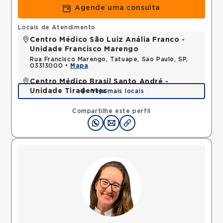
Agende uma consulta
Locais de Atendimento
Centro Médico São Luiz Anália Franco -
Unidade Francisco Marengo
Rua Francisco Marengo, Tatuape, Sao Paulo, SP,
03313000 •
Mapa
Centro Médico Brasil Santo André -
Unidade Tiradentes
Veja mais locais
Rua Tiradentes, Vila Dora, Santo Andre, SP,
09030560 •
Mapa
Compartilhe este perfil