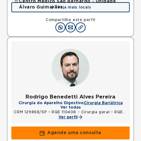
Centro Médico São Bernardo - Unidade
Álvaro Guimarães
Veja mais locais
Avenida Alvaro Guimaraes, Assuncao, Sao Bernardo
do Campo, SP, 09810010 •
Mapa
Compartilhe este perfil
Rodrigo Benedetti Alves Pereira
Cirurgia do Aparelho Digestivo
Cirurgia Bariátrica
Ver todas
CRM 129868/SP
•
RQE 110408 - Cirurgia geral
•
RQE 110409 - Cirurgia do aparelho digestivo
Ver perfil
Agende uma consulta