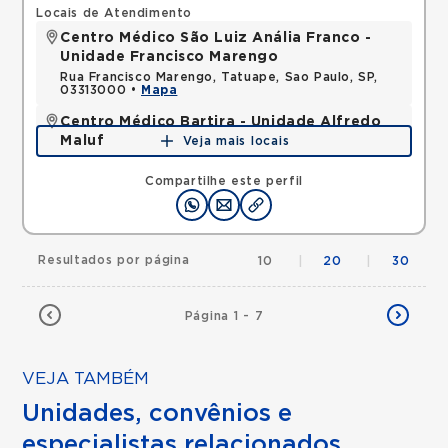
Locais de Atendimento
Centro Médico São Luiz Anália Franco -
Unidade Francisco Marengo
Rua Francisco Marengo, Tatuape, Sao Paulo, SP,
03313000 •
Mapa
Centro Médico Bartira - Unidade Alfredo
Maluf
Veja mais locais
Avenida Alfredo Maluf, Jardim Santo Antonio,
Santo Andre, SP, 09240410 •
Mapa
Compartilhe este perfil
Resultados por página
10
|
20
|
30
Página 1 - 7
VEJA TAMBÉM
Unidades, convênios e
especialistas relacionados