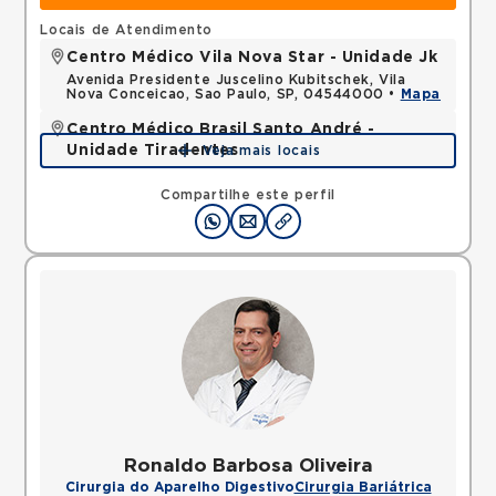
Locais de Atendimento
Centro Médico Vila Nova Star - Unidade Jk
Avenida Presidente Juscelino Kubitschek, Vila
Nova Conceicao, Sao Paulo, SP, 04544000 •
Mapa
Centro Médico Brasil Santo André -
Unidade Tiradentes
Veja mais locais
Rua Tiradentes, Vila Dora, Santo Andre, SP,
09030560 •
Mapa
Compartilhe este perfil
Ronaldo Barbosa Oliveira
Cirurgia do Aparelho Digestivo
Cirurgia Bariátrica