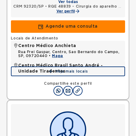
Ver todas
CRM 92320/SP
•
RQE 48839 - Cirurgia do aparelho digestivo
Ver perfil
Agende uma consulta
Locais de Atendimento
Centro Médico Anchieta
Rua Frei Gaspar, Centro, Sao Bernardo do Campo,
SP, 09720440 •
Mapa
Centro Médico Brasil Santo André -
Unidade Tiradentes
Veja mais locais
Rua Tiradentes, Vila Dora, Santo Andre, SP,
09030560 •
Mapa
Compartilhe este perfil