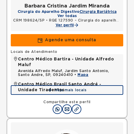
Barbara Cristina Jardim Miranda
Cirurgia do Aparelho Digestivo
Cirurgia Bariátrica
Ver todas
CRM 198624/SP
•
RQE 127590 - Cirurgia do aparelho digestivo
Ver perfil
Agende uma consulta
Locais de Atendimento
Centro Médico Bartira - Unidade Alfredo
Maluf
Avenida Alfredo Maluf, Jardim Santo Antonio,
Santo Andre, SP, 09240410 •
Mapa
Centro Médico Brasil Santo André -
Unidade Tiradentes
Veja mais locais
Rua Tiradentes, Vila Dora, Santo Andre, SP,
09030560 •
Mapa
Compartilhe este perfil