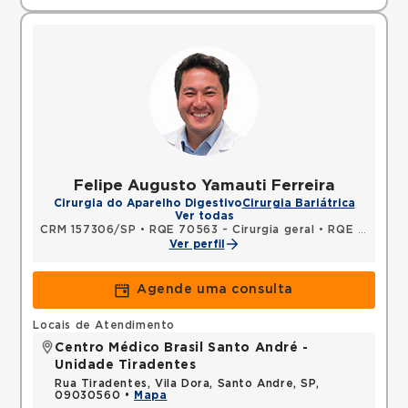
Felipe Augusto Yamauti Ferreira
Cirurgia do Aparelho Digestivo
Cirurgia Bariátrica
Ver todas
CRM 157306/SP
•
RQE 70563 - Cirurgia geral
•
RQE 70564 - Cirurgia do aparelho digestivo
Ver perfil
Agende uma consulta
Locais de Atendimento
Centro Médico Brasil Santo André -
Unidade Tiradentes
Rua Tiradentes, Vila Dora, Santo Andre, SP,
09030560 •
Mapa