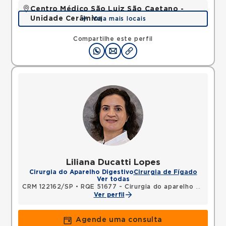
Centro Médico São Luiz São Caetano -
Unidade Cerâmica
Veja mais locais
Alameda Caulim, Ceramica, Sao Caetano do Sul,
SP, 09531195 •
Mapa
Compartilhe este perfil
Liliana Ducatti Lopes
Cirurgia do Aparelho Digestivo
Cirurgia de Fígado
Ver todas
CRM 122162/SP
•
RQE 51677 - Cirurgia do aparelho digestivo
Ver perfil
Agende uma consulta