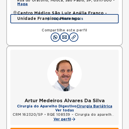
Rua do Oratorio, Mooca, Sao Paulo, SP, 03117000 •
Mapa
Centro Médico São Luiz Anália Franco -
Unidade Francisco Marengo
Veja mais locais
Rua Francisco Marengo, Tatuape, Sao Paulo, SP,
03313000 •
Mapa
Compartilhe este perfil
Artur Medeiros Alvares Da Silva
Cirurgia do Aparelho Digestivo
Cirurgia Bariátrica
Ver todas
CRM 162320/SP
•
RQE 108539 - Cirurgia do aparelho digestivo
Ver perfil