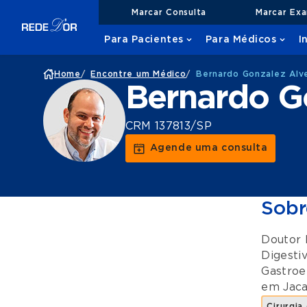
Marcar Consulta
Marcar Ex
Para Pacientes
Para Médicos
I
Home
/
Encontre um Médico
/
Bernardo Gonzalez Alve
Bernardo Go
CRM 137813/SP
Agende uma consulta
Sobr
Doutor 
Digesti
Gastroe
em
Jaca
Cirurgia