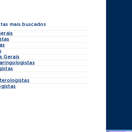
stas mais buscados
Gerais
stas
as
s
s Gerais
aringologistas
gistas
s
terologistas
gistas