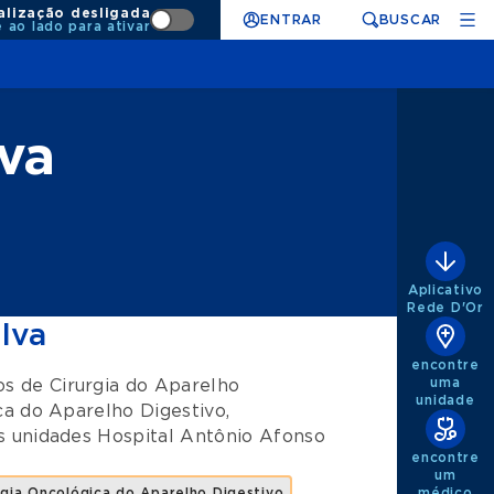
alização desligada
ENTRAR
BUSCAR
e ao lado para ativar
lva
Aplicativo
Rede D'Or
lva
encontre
uma
tos de
Cirurgia do Aparelho
unidade
ca do Aparelho Digestivo
,
s unidades
Hospital Antônio Afonso
encontre
um
médico
rgia Oncológica do Aparelho Digestivo