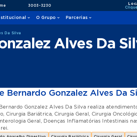
Loc
ame
3003-3230
Cliqu
nstitucional
O Grupo
Parcerias
s Da Silva
nzalez Alves Da Si
e Bernardo Gonzalez Alves Da Si
Bernardo Gonzalez Alves Da Silva realiza atendimen
vo
,
Cirurgia Bariátrica
,
Cirurgia Geral
,
Cirurgia Oncológi
nterologia Geral
,
Doenças Inflamatórias Intestinais
na
rei
.
 do Aparelho Digestivo
Cirurgia Bariátrica
Cirurgia Geral
Ciru