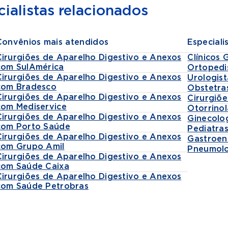
ialistas relacionados
Convênios mais atendidos
Especiali
Cirurgiões de Aparelho Digestivo e Anexos
Clínicos 
com SulAmérica
Ortopedi
Cirurgiões de Aparelho Digestivo e Anexos
Urologist
com Bradesco
Obstetra
Cirurgiões de Aparelho Digestivo e Anexos
Cirurgiõe
com Mediservice
Otorrinol
Cirurgiões de Aparelho Digestivo e Anexos
Ginecolo
com Porto Saúde
Pediatra
Cirurgiões de Aparelho Digestivo e Anexos
Gastroen
com Grupo Amil
Pneumolo
Cirurgiões de Aparelho Digestivo e Anexos
com Saúde Caixa
Cirurgiões de Aparelho Digestivo e Anexos
com Saúde Petrobras