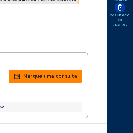
resultado
de
exames
Marque uma consulta
pa