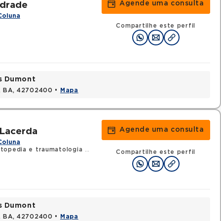
Agende uma consulta
drade
Coluna
Compartilhe este perfil
os Dumont
s, BA, 42702400 •
Mapa
Agende uma consulta
 Lacerda
Coluna
topedia e traumatologia
•
RQE 18519 - Medicina do tráfego
Compartilhe este perfil
os Dumont
s, BA, 42702400 •
Mapa