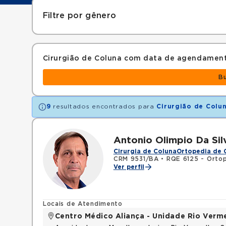
Filtre por gênero
Cirurgião de Coluna com data de agendamen
B
9
resultados encontrados para
Cirurgião de Colu
Antonio Olimpio Da Si
Cirurgia de Coluna
Ortopedia de 
CRM 9531/BA
•
RQE 6125 - Ortop
Ver perfil
Locais de Atendimento
Centro Médico Aliança - Unidade Rio Verm