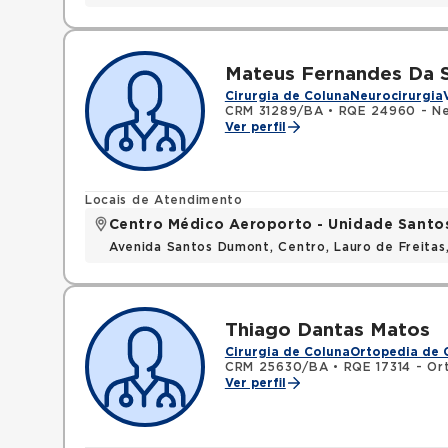
Mateus Fernandes Da S
Cirurgia de Coluna
Neurocirurgia
CRM 31289/BA
•
RQE 24960 - Ne
Ver perfil
Locais de Atendimento
Centro Médico Aeroporto - Unidade Sant
Avenida Santos Dumont, Centro, Lauro de Freita
Thiago Dantas Matos
Cirurgia de Coluna
Ortopedia de 
CRM 25630/BA
•
RQE 17314 - Or
Ver perfil