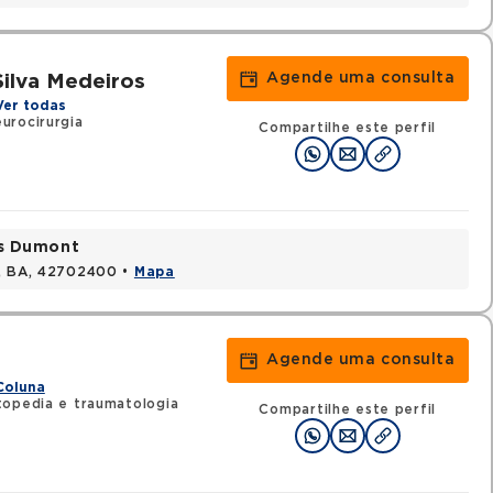
Agende uma consulta
ilva Medeiros
Ver todas
urocirurgia
Compartilhe este perfil
os Dumont
s, BA, 42702400 •
Mapa
Agende uma consulta
Coluna
topedia e traumatologia
Compartilhe este perfil