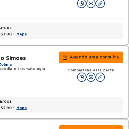
arcos
1253190 •
Mapa
Agende uma consulta
io Simoes
Coluna
opedia e traumatologia
Compartilhe este perfil
arcos
1253190 •
Mapa