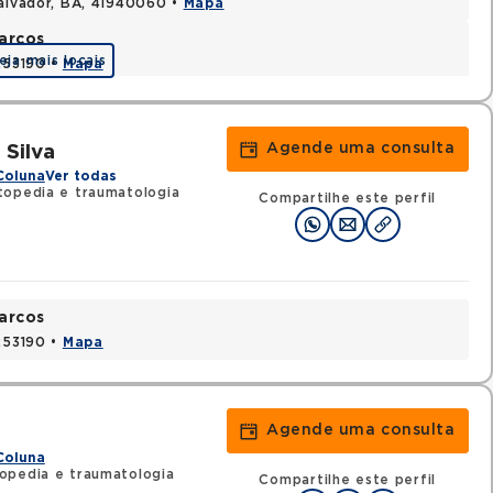
Salvador, BA, 41940060 •
Mapa
arcos
eja mais locais
1253190 •
Mapa
Agende uma consulta
 Silva
Coluna
Ver todas
topedia e traumatologia
Compartilhe este perfil
arcos
1253190 •
Mapa
Agende uma consulta
Coluna
opedia e traumatologia
Compartilhe este perfil