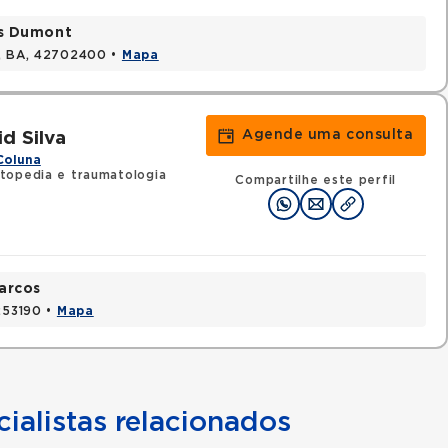
os Dumont
s, BA, 42702400 •
Mapa
Agende uma consulta
d Silva
Coluna
topedia e traumatologia
Compartilhe este perfil
arcos
1253190 •
Mapa
ialistas relacionados