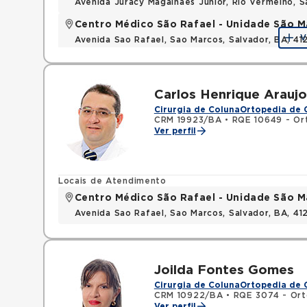
Avenida Juracy Magalhaes Junior, Rio Vermelho, 
Centro Médico São Rafael - Unidade São M
V
Avenida Sao Rafael, Sao Marcos, Salvador, BA, 4
Carlos Henrique Araujo
Cirurgia de Coluna
Ortopedia de 
CRM 19923/BA
•
RQE 10649 - Or
Ver perfil
Locais de Atendimento
Centro Médico São Rafael - Unidade São M
Avenida Sao Rafael, Sao Marcos, Salvador, BA, 4
Joilda Fontes Gomes
Cirurgia de Coluna
Ortopedia de 
CRM 10922/BA
•
RQE 3074 - Ort
Ver perfil