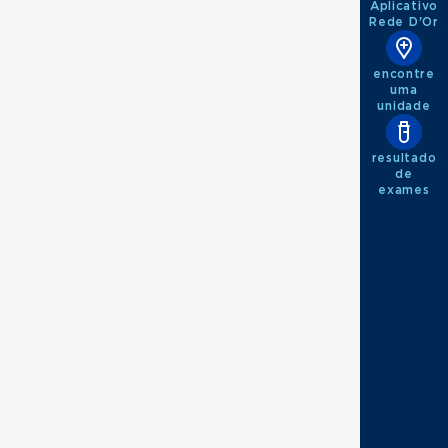
Aplicativo
Rede D'Or
encontre
uma
unidade
resultado
de
exames