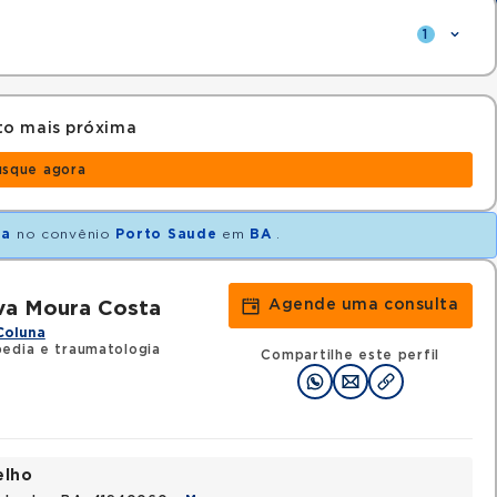
1
to mais próxima
usque agora
na
no convênio
Porto Saude
em
BA
.
Agende uma consulta
lva Moura Costa
Coluna
edia e traumatologia
Compartilhe este perfil
elho