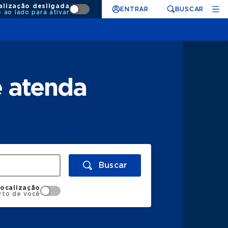
alização desligada
ENTRAR
BUSCAR
e ao lado para ativar
e atenda
Buscar
localização
rto de você