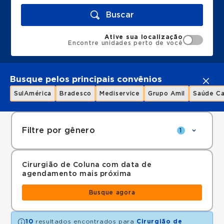
Buscar
Ative sua localização
Encontre unidades perto de você
Busque pelos principais convênios
SulAmérica
Bradesco
Mediservice
Grupo Amil
Saúde Ca
Filtre por gênero
1
Cirurgião de Coluna com data de
agendamento mais próxima
Busque agora
10
resultados encontrados para
Cirurgião de