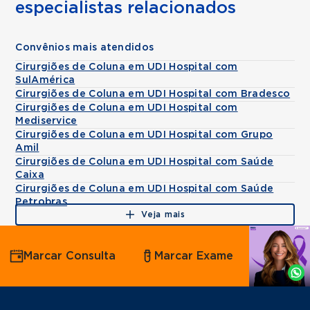
especialistas relacionados
Convênios mais atendidos
Cirurgiões de Coluna em UDI Hospital com
SulAmérica
Cirurgiões de Coluna em UDI Hospital com Bradesco
Cirurgiões de Coluna em UDI Hospital com
Mediservice
Cirurgiões de Coluna em UDI Hospital com Grupo
Amil
Cirurgiões de Coluna em UDI Hospital com Saúde
Caixa
Cirurgiões de Coluna em UDI Hospital com Saúde
Petrobras
Veja mais
Agende
Marcar Consulta
Marcar Exame
por
Whatsapp