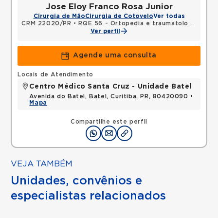
Jose Eloy Franco Rosa Junior
Cirurgia de Mão
Cirurgia de Cotovelo
Ver todas
CRM 22020/PR
•
RQE 56 - Ortopedia e traumatologia
•
RQE
Ver perfil
Agende uma consulta
Locais de Atendimento
Centro Médico Santa Cruz - Unidade Batel
Avenida do Batel, Batel, Curitiba, PR, 80420090 •
Mapa
Compartilhe este perfil
VEJA TAMBÉM
Unidades, convênios e
especialistas relacionados