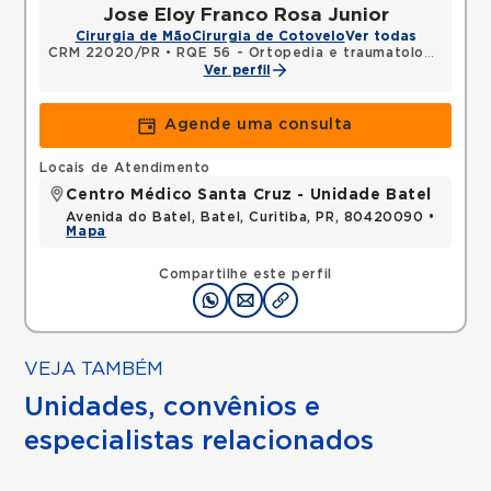
Jose Eloy Franco Rosa Junior
Cirurgia de Mão
Cirurgia de Cotovelo
Ver todas
CRM 22020/PR
•
RQE 56 - Ortopedia e traumatologia
•
RQE
Ver perfil
Agende uma consulta
Locais de Atendimento
Centro Médico Santa Cruz - Unidade Batel
Avenida do Batel, Batel, Curitiba, PR, 80420090 •
Mapa
Compartilhe este perfil
VEJA TAMBÉM
Unidades, convênios e
especialistas relacionados