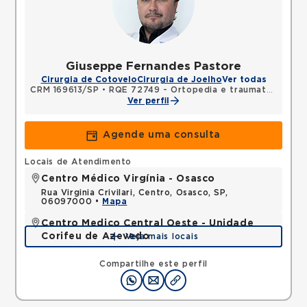
Giuseppe Fernandes Pastore
Cirurgia de Cotovelo
Cirurgia de Joelho
Ver todas
CRM 169613/SP
•
RQE 72749 - Ortopedia e traumatologia
Ver perfil
Agende uma consulta
Locais de Atendimento
Centro Médico Virgínia - Osasco
Rua Virginia Crivilari, Centro, Osasco, SP,
06097000 •
Mapa
Centro Medico Central Oeste - Unidade
Corifeu de Azevedo
Veja mais locais
Avenida Corifeu de Azevedo Marques, Centro,
Carapicuiba, SP, 06320090 •
Mapa
Compartilhe este perfil