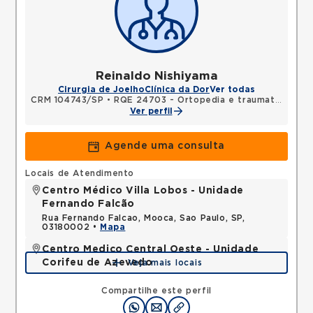
Reinaldo Nishiyama
Cirurgia de Joelho
Clínica da Dor
Ver todas
CRM 104743/SP
•
RQE 24703 - Ortopedia e traumatologia
Ver perfil
Agende uma consulta
Locais de Atendimento
Centro Médico Villa Lobos - Unidade
Fernando Falcão
Rua Fernando Falcao, Mooca, Sao Paulo, SP,
03180002 •
Mapa
Centro Medico Central Oeste - Unidade
Corifeu de Azevedo
Veja mais locais
Avenida Corifeu de Azevedo Marques, Centro,
Carapicuiba, SP, 06320090 •
Mapa
Compartilhe este perfil