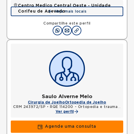
Centro Medico Central Oeste - Unidade
Corifeu de Azevedo
Veja mais locais
Avenida Corifeu de Azevedo Marques, Centro,
Carapicuiba, SP, 06320090 •
Mapa
Compartilhe este perfil
Saulo Alverne Melo
Cirurgia de Joelho
Ortopedia de Joelho
CRM 243972/SP
•
RQE 114200 - Ortopedia e traumatologia
Ver perfil
Agende uma consulta