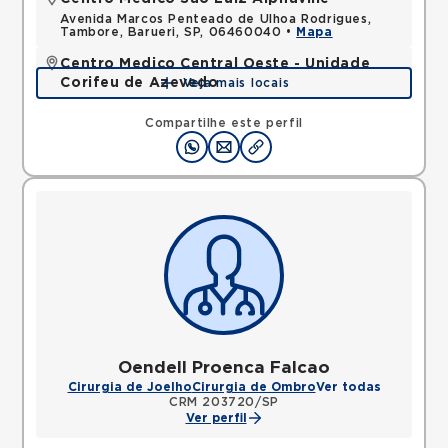
Avenida Marcos Penteado de Ulhoa Rodrigues,
Tambore, Barueri, SP, 06460040 •
Mapa
Centro Medico Central Oeste - Unidade
Corifeu de Azevedo
Veja mais locais
Avenida Corifeu de Azevedo Marques, Centro,
Carapicuiba, SP, 06320090 •
Mapa
Compartilhe este perfil
Oendell Proenca Falcao
Cirurgia de Joelho
Cirurgia de Ombro
Ver todas
CRM 203720/SP
Ver perfil