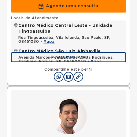
Agende uma consulta
Locais de Atendimento
Centro Médico Central Leste - Unidade
Tingoassuíba
Rua Tingoassuiba, Vila Iolanda, Sao Paulo, SP,
08451030 •
Mapa
Centro Médico São Luiz Alphaville
Veja mais locais
Avenida Marcos Penteado de Ulhoa Rodrigues,
Tambore, Barueri, SP, 06460040 •
Mapa
Compartilhe este perfil