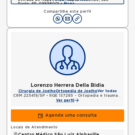
Paulo, SP, 05858001 •
Mapa
Compartilhe este perfil
Lorenzo Herrera Della Bidia
Cirurgia de Joelho
Ortopedia de Joelho
Ver todas
CRM 225419/SP
•
RQE 137285 - Ortopedia e traumatologia
Ver perfil
Agende uma consulta
Locais de Atendimento
Centro Médico São Luiz Alphaville