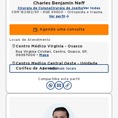
Charles Benjamin Neff
Cirurgia de Coluna
Cirurgia de Joelho
Ver todas
CRM 162382/SP
•
RQE 69600 - Ortopedia e traumatologia
Ver perfil
Agende uma consulta
Locais de Atendimento
Centro Médico Virgínia - Osasco
Rua Virginia Crivilari, Centro, Osasco, SP,
06097000 •
Mapa
Centro Medico Central Oeste - Unidade
Corifeu de Azevedo
Veja mais locais
Avenida Corifeu de Azevedo Marques, Centro,
Carapicuiba, SP, 06320090 •
Mapa
Compartilhe este perfil