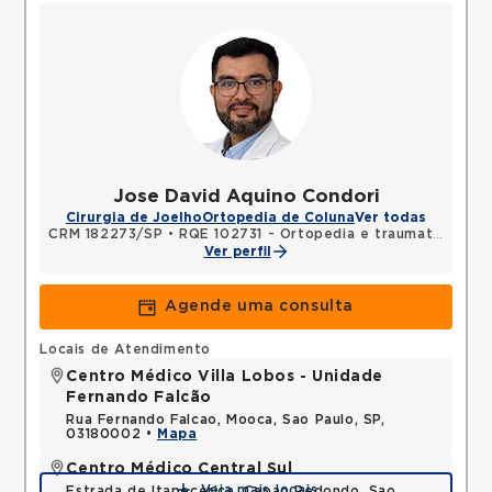
Jose David Aquino Condori
Cirurgia de Joelho
Ortopedia de Coluna
Ver todas
CRM 182273/SP
•
RQE 102731 - Ortopedia e traumatologia
Ver perfil
Agende uma consulta
Locais de Atendimento
Centro Médico Villa Lobos - Unidade
Fernando Falcão
Rua Fernando Falcao, Mooca, Sao Paulo, SP,
03180002 •
Mapa
Centro Médico Central Sul
Veja mais locais
Estrada de Itapecerica, Capao Redondo, Sao