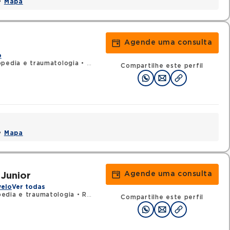
 •
Mapa
Agende uma consulta
o
opedia e traumatologia
•
RQE 2948 - Cirurgia da mão
Compartilhe este perfil
 •
Mapa
Agende uma consulta
Junior
velo
Ver todas
edia e traumatologia
•
RQE 1659 - Cirurgia da mão
Compartilhe este perfil