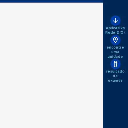
Aplicativo
Rede D'Or
encontre
uma
unidade
resultado
de
exames