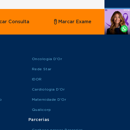
Agende
car Consulta
Marcar Exame
por
Whatsapp
Oncologia D'Or
Rede Star
IDOR
Cardiologia D’Or
o
Maternidade D'Or
Qualicorp
Parcerias