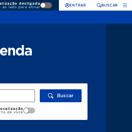
alização desligada
ENTRAR
BUSCAR
e ao lado para ativar
tenda
Buscar
localização
rto de você