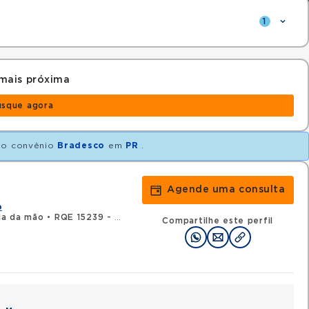
1
mais próxima
usque agora
o convênio
Bradesco
em
PR
.
Agende uma consulta
o
ia da mão
•
RQE 15239 - Ortopedia e traumatologia
Compartilhe este perfil