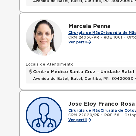
Avenida do Batel, Batel, Curitiba, PR, 80420090
Marcela Penna
Cirurgia de Mão
Ortopedia de Mã
CRM 24956/PR
•
RQE 1061 - Ort
Ver perfil
Locais de Atendimento
Centro Médico Santa Cruz - Unidade Batel
Avenida do Batel, Batel, Curitiba, PR, 80420090
Jose Eloy Franco Rosa 
Cirurgia de Mão
Cirurgia de Coto
CRM 22020/PR
•
RQE 56 - Ortop
Ver perfil