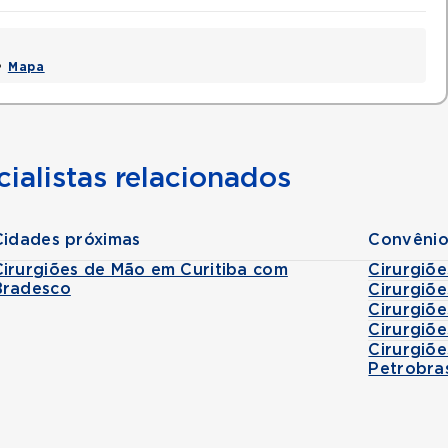
 •
Mapa
ialistas relacionados
Cidades próximas
Convênio
Cirurgiões de Mão em Curitiba com
Cirurgiõ
Bradesco
Cirurgiõ
Cirurgiõ
Cirurgiõ
Cirurgiõ
Petrobra