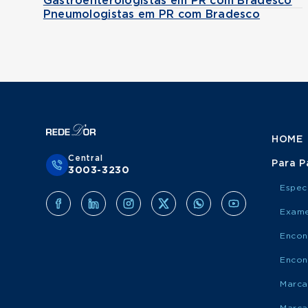
Gastroenterologistas em PR com Bradesco
Pneumologistas em PR com Bradesco
HOME
Central
Para P
3003-3230
Espec
Exame
Encon
Encon
Marca