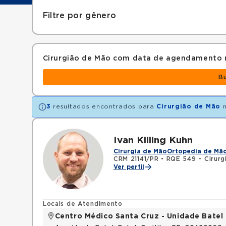
Filtre por gênero
Cirurgião de Mão com data de agendamento 
B
3
resultados encontrados para
Cirurgião de Mão
n
Ivan Killing Kuhn
Cirurgia de Mão
Ortopedia de Mã
CRM 21141/PR
•
RQE 549 - Cirurg
Ver perfil
Locais de Atendimento
Centro Médico Santa Cruz - Unidade Batel