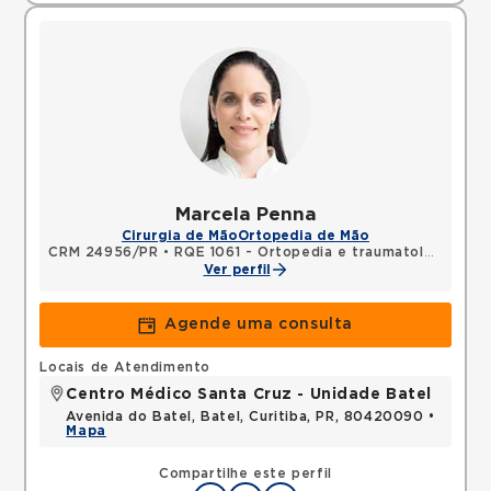
Marcela Penna
Cirurgia de Mão
Ortopedia de Mão
CRM 24956/PR
•
RQE 1061 - Ortopedia e traumatologia
•
RQ
Ver perfil
Agende uma consulta
Locais de Atendimento
Centro Médico Santa Cruz - Unidade Batel
Avenida do Batel, Batel, Curitiba, PR, 80420090 •
Mapa
Compartilhe este perfil