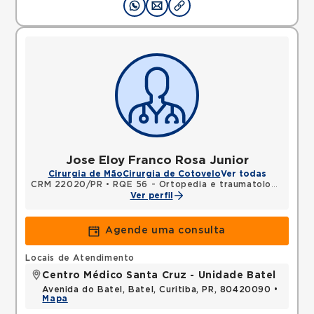
Jose Eloy Franco Rosa Junior
Cirurgia de Mão
Cirurgia de Cotovelo
Ver todas
CRM 22020/PR
•
RQE 56 - Ortopedia e traumatologia
•
RQE
Ver perfil
Agende uma consulta
Locais de Atendimento
Centro Médico Santa Cruz - Unidade Batel
Avenida do Batel, Batel, Curitiba, PR, 80420090 •
Mapa