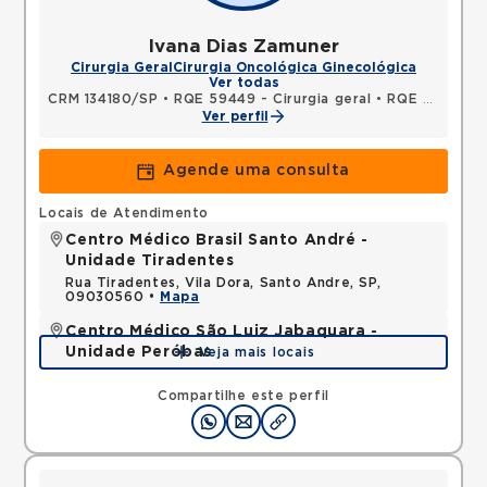
Ivana Dias Zamuner
Cirurgia Geral
Cirurgia Oncológica Ginecológica
Ver todas
CRM 134180/SP
•
RQE 59449 - Cirurgia geral
•
RQE 59450 - Cancerologia/cancerologia cirúrgica
Ver perfil
Agende uma consulta
Locais de Atendimento
Centro Médico Brasil Santo André -
Unidade Tiradentes
Rua Tiradentes, Vila Dora, Santo Andre, SP,
09030560 •
Mapa
Centro Médico São Luiz Jabaquara -
Unidade Peróbas
Veja mais locais
Rua das Perobas, Jabaquara, Sao Paulo, SP,
04321120 •
Mapa
Compartilhe este perfil