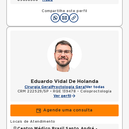
Compartilhe este perfil
Eduardo Vidal De Holanda
Cirurgia Geral
Proctologia Geral
Ver todas
CRM 222529/SP
•
RQE 139478 - Coloproctologia
Ver perfil
Agende uma consulta
Locais de Atendimento
Centro Médico Brasil Santo André -