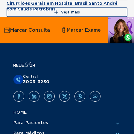
Cirurgiões Gerais em Hospital Brasil Santo André
com Saúde Petrobras
Veja mais
Agende
Marcar Consulta
Marcar Exame
por
Whatsapp
Central
3003-3230
HOME
Para Pacientes
Para Médicos