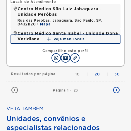
Locais de Atendimento
Centro Médico São Luiz Jabaquara -
Unidade Peróbas
Rua das Perobas, Jabaquara, Sao Paulo, SP,
04321120 •
Mapa
Centro Médico Santa Isabel - Unidade Dona
Veridiana
Veja mais locais
Rua Dona Veridiana, Vila Buarque, Sao Paulo, SP,
01238010 •
Mapa
Compartilhe este perfil
Resultados por página
10
|
20
|
30
Página 1 - 23
VEJA TAMBÉM
Unidades, convênios e
especialistas relacionados