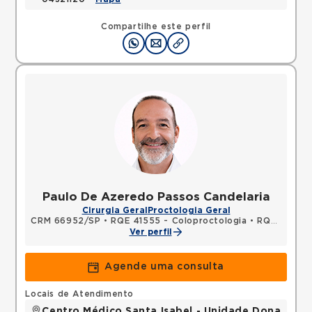
Compartilhe este perfil
Paulo De Azeredo Passos Candelaria
Cirurgia Geral
Proctologia Geral
CRM 66952/SP
•
RQE 41555 - Coloproctologia
•
RQE 142287 - Cirurgia geral
Ver perfil
Agende uma consulta
Locais de Atendimento
Centro Médico Santa Isabel - Unidade Dona