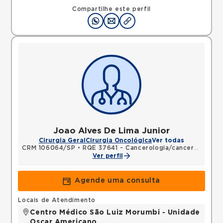
04321120 •
Mapa
Compartilhe este perfil
Joao Alves De Lima Junior
Cirurgia Geral
Cirurgia Oncológica
Ver todas
CRM 106064/SP
•
RQE 37641 - Cancerologia/cancerologia cirúrgica
Ver perfil
Agende uma consulta
Locais de Atendimento
Centro Médico São Luiz Morumbi - Unidade
Oscar Americano