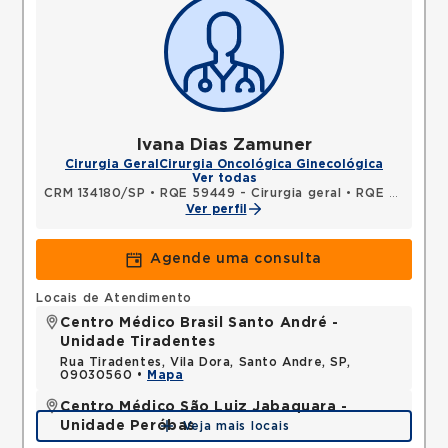
Ivana Dias Zamuner
Cirurgia Geral
Cirurgia Oncológica Ginecológica
Ver todas
CRM 134180/SP
•
RQE 59449 - Cirurgia geral
•
RQE 59450 - Cancerologia/cancerologia cirúrgica
Ver perfil
Agende uma consulta
Locais de Atendimento
Centro Médico Brasil Santo André -
Unidade Tiradentes
Rua Tiradentes, Vila Dora, Santo Andre, SP,
09030560 •
Mapa
Centro Médico São Luiz Jabaquara -
Unidade Peróbas
Veja mais locais
Rua das Perobas, Jabaquara, Sao Paulo, SP,