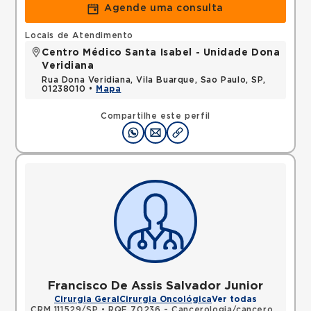
Agende uma consulta
Locais de Atendimento
Centro Médico Santa Isabel - Unidade Dona
Veridiana
Rua Dona Veridiana, Vila Buarque, Sao Paulo, SP,
01238010 •
Mapa
Compartilhe este perfil
Francisco De Assis Salvador Junior
Cirurgia Geral
Cirurgia Oncológica
Ver todas
CRM 111529/SP
•
RQE 70236 - Cancerologia/cancerologia cirúrgica