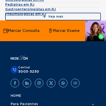
Ginecologistas em RJ
Pediatras em RJ
Gastroenterologistas em RJ
Pneumologistas em RJ
Veja mais
Agende
Marcar Consulta
Marcar Exame
por
Whatsapp
Central
3003-3230
HOME
Para Pacientes