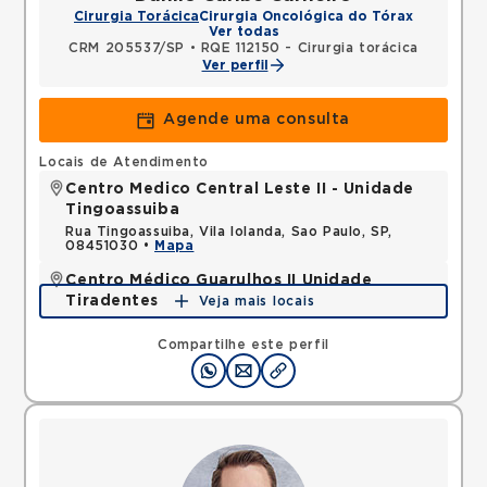
Cirurgia Torácica
Cirurgia Oncológica do Tórax
Ver todas
CRM 205537/SP
•
RQE 112150 - Cirurgia torácica
Ver perfil
Agende uma consulta
Locais de Atendimento
Centro Medico Central Leste II - Unidade
Tingoassuiba
Rua Tingoassuiba, Vila Iolanda, Sao Paulo, SP,
08451030 •
Mapa
Centro Médico Guarulhos II Unidade
Tiradentes
Veja mais locais
Avenida Tiradentes, Jardim Guarulhos, Guarulhos,
SP, 07090000 •
Mapa
Compartilhe este perfil