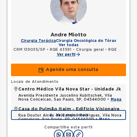
Andre Miotto
Cirurgia Torácica
Cirurgia Oncológica do Tórax
Ver todas
CRM 139035/SP
•
RQE 43591 - Cirurgia geral
•
RQE 58276 - Cirurgia torácica
Ver perfil
Agende uma consulta
Locais de Atendimento
Centro Médico Vila Nova Star - Unidade Jk
Avenida Presidente Juscelino Kubitschek, Vila
Nova Conceicao, Sao Paulo, SP, 04544000 •
Mapa
Casa do Pulmão Itaim - Edifício Visionaire
Veja mais locais
Rua Doutor Alceu de Campos Rodrigues, Vila Nova
Conceicao, Sao Paulo, SP, 04544000 •
Mapa
Compartilhe este perfil