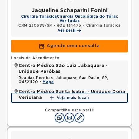
Jaqueline Schaparini Fonini
Cirurgia Torácica
Cirurgia Oncológica do Tórax
Ver todas
CRM 230688/SP
•
RQE 134475 - Cirurgia torácica
Ver perfil
Agende uma consulta
Locais de Atendimento
Centro Médico São Luiz Jabaquara -
Unidade Peróbas
Rua das Perobas, Jabaquara, Sao Paulo, SP,
04321120 •
Mapa
Centro Médico Santa Isabel - Unidade Dona
Veridiana
Veja mais locais
Rua Dona Veridiana, Vila Buarque, Sao Paulo, SP,
01238010 •
Mapa
Compartilhe este perfil