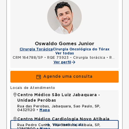
Oswaldo Gomes Junior
Cirurgia Torácica
Cirurgia Oncológica do Tórax
Ver todas
CRM 164788/SP
•
RQE 75923 - Cirurgia torácica
•
RQE 76358 - Cirurgia geral
Ver perfil
Agende uma consulta
Locais de Atendimento
Centro Médico São Luiz Jabaquara -
Unidade Peróbas
Rua das Perobas, Jabaquara, Sao Paulo, SP,
04321120 •
Mapa
Centro Médico Cardiologia Novo Atibaia
Veja mais locais
Rua Pedro Cunha, Vila Santista, Atibaia, SP,
12941900 •
Mapa