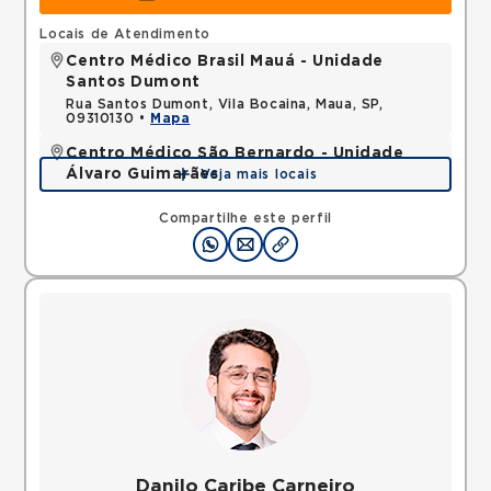
Locais de Atendimento
Centro Médico Brasil Mauá - Unidade
Santos Dumont
Rua Santos Dumont, Vila Bocaina, Maua, SP,
09310130 •
Mapa
Centro Médico São Bernardo - Unidade
Álvaro Guimarães
Veja mais locais
Avenida Alvaro Guimaraes, Assuncao, Sao Bernardo
do Campo, SP, 09810010 •
Mapa
Compartilhe este perfil
Danilo Caribe Carneiro