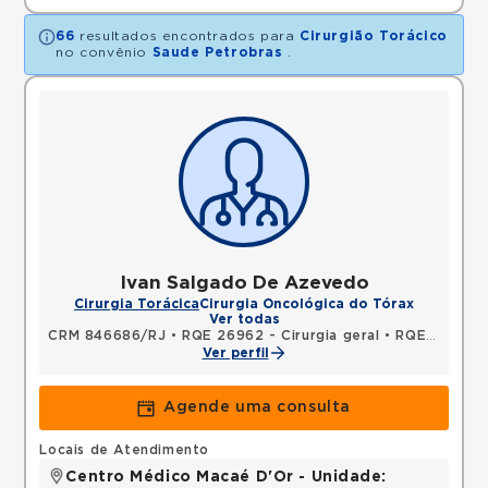
66
resultados encontrados para
Cirurgião Torácico
no convênio
Saude Petrobras
.
Ivan Salgado De Azevedo
Cirurgia Torácica
Cirurgia Oncológica do Tórax
Ver todas
CRM 846686/RJ
•
RQE 26962 - Cirurgia geral
•
RQE 26963 - Cirurgia torácica
Ver perfil
Agende uma consulta
Locais de Atendimento
Centro Médico Macaé D'Or - Unidade: