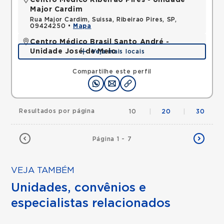
Centro Médico Ribeirão Pires - Unidade
Major Cardim
Rua Major Cardim, Suissa, Ribeirao Pires, SP,
09424250 •
Mapa
Centro Médico Brasil Santo André -
Unidade José de Melo
Veja mais locais
Rua Jose de Melo, Vila Dora, Santo Andre, SP,
09030580 •
Mapa
Compartilhe este perfil
Resultados por página
10
|
20
|
30
Página 1 - 7
VEJA TAMBÉM
Unidades, convênios e
especialistas relacionados