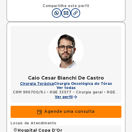
Compartilhe este perfil
Caio Cesar Bianchi De Castro
Cirurgia Torácica
Cirurgia Oncológica do Tórax
Ver todas
CRM 996700/RJ
•
RQE 33577 - Cirurgia geral
•
RQE 33578 - Cirurgia torácica
Ver perfil
Agende uma consulta
Locais de Atendimento
Hospital Copa D'Or