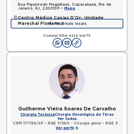
Rua Figueiredo Magalhaes, Copacabana, Rio de
Janeiro, RJ, 22031011 •
Mapa
Centro Médico Caxias D'Or- Unidade
Marechal Floriano II
Veja mais locais
Avenida Perimetral Marechal Floriano, Jardim Vinte
e Cinco de Agosto, Duque de Caxias, RJ,
Compartilhe este perfil
25075025 •
Mapa
Guilherme Vieira Soares De Carvalho
Cirurgia Torácica
Cirurgia Oncológica do Tórax
Ver todas
CRM 171786/SP
•
RQE 51560 - Cirurgia geral
•
RQE 92597 - Cirurgia torácica
Ver perfil