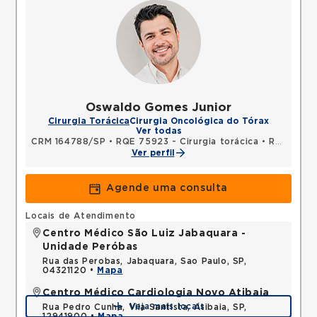
Oswaldo Gomes Junior
Cirurgia Torácica
Cirurgia Oncológica do Tórax
Ver todas
CRM 164788/SP
•
RQE 75923 - Cirurgia torácica
•
RQE 76358 - Cirurgia geral
Ver perfil
Agende uma consulta
Locais de Atendimento
Centro Médico São Luiz Jabaquara -
Unidade Peróbas
Rua das Perobas, Jabaquara, Sao Paulo, SP,
04321120 •
Mapa
Centro Médico Cardiologia Novo Atibaia
Veja mais locais
Rua Pedro Cunha, Vila Santista, Atibaia, SP,
12941900 •
Mapa