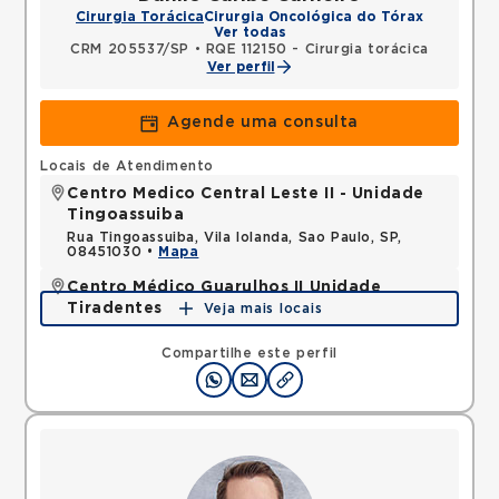
Cirurgia Torácica
Cirurgia Oncológica do Tórax
Ver todas
CRM 205537/SP
•
RQE 112150 - Cirurgia torácica
Ver perfil
Agende uma consulta
Locais de Atendimento
Centro Medico Central Leste II - Unidade
Tingoassuiba
Rua Tingoassuiba, Vila Iolanda, Sao Paulo, SP,
08451030 •
Mapa
Centro Médico Guarulhos II Unidade
Tiradentes
Veja mais locais
Avenida Tiradentes, Jardim Guarulhos, Guarulhos,
SP, 07090000 •
Mapa
Compartilhe este perfil