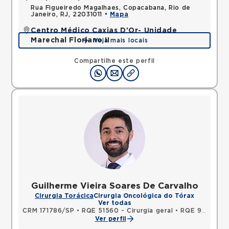
Rua Figueiredo Magalhaes, Copacabana, Rio de
Janeiro, RJ, 22031011 •
Mapa
Centro Médico Caxias D'Or- Unidade
Marechal Floriano II
Veja mais locais
Avenida Perimetral Marechal Floriano, Jardim Vinte
e Cinco de Agosto, Duque de Caxias, RJ,
Compartilhe este perfil
25075025 •
Mapa
Guilherme Vieira Soares De Carvalho
Cirurgia Torácica
Cirurgia Oncológica do Tórax
Ver todas
CRM 171786/SP
•
RQE 51560 - Cirurgia geral
•
RQE 92597 - Cirurgia torácica
Ver perfil