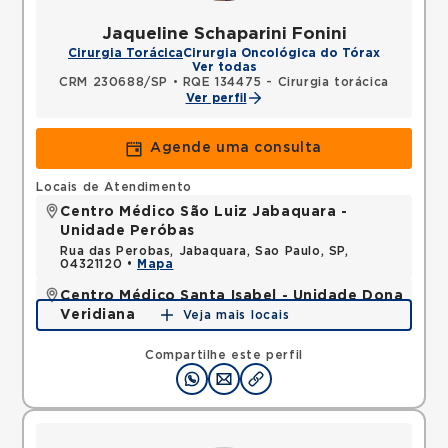
Jaqueline Schaparini Fonini
Cirurgia Torácica
Cirurgia Oncológica do Tórax
Ver todas
CRM 230688/SP
•
RQE 134475 - Cirurgia torácica
Ver perfil
Agende uma consulta
Locais de Atendimento
Centro Médico São Luiz Jabaquara -
Unidade Peróbas
Rua das Perobas, Jabaquara, Sao Paulo, SP,
04321120 •
Mapa
Centro Médico Santa Isabel - Unidade Dona
Veridiana
Veja mais locais
Rua Dona Veridiana, Vila Buarque, Sao Paulo, SP,
01238010 •
Mapa
Compartilhe este perfil