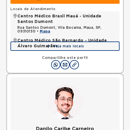
Locais de Atendimento
Centro Médico Brasil Mauá - Unidade
Santos Dumont
Rua Santos Dumont, Vila Bocaina, Maua, SP,
09310130 •
Mapa
Centro Médico São Bernardo - Unidade
Álvaro Guimarães
Veja mais locais
Avenida Alvaro Guimaraes, Assuncao, Sao Bernardo
do Campo, SP, 09810010 •
Mapa
Compartilhe este perfil
Danilo Caribe Carneiro