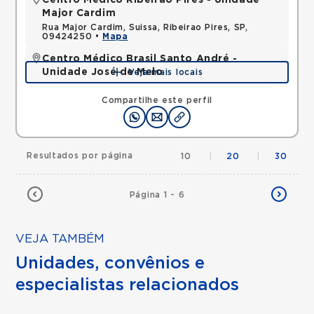
Centro Médico Ribeirão Pires - Unidade
Major Cardim
Rua Major Cardim, Suissa, Ribeirao Pires, SP,
09424250 •
Mapa
Centro Médico Brasil Santo André -
Unidade José de Melo
Veja mais locais
Rua Jose de Melo, Vila Dora, Santo Andre, SP,
09030580 •
Mapa
Compartilhe este perfil
Resultados por página
10
|
20
|
30
Página 1 - 6
VEJA TAMBÉM
Unidades, convênios e
especialistas relacionados