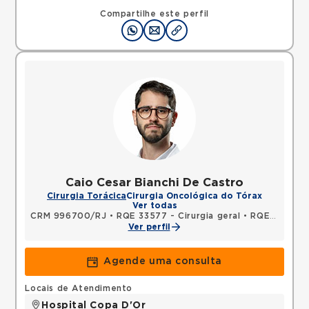
Compartilhe este perfil
Caio Cesar Bianchi De Castro
Cirurgia Torácica
Cirurgia Oncológica do Tórax
Ver todas
CRM 996700/RJ
•
RQE 33577 - Cirurgia geral
•
RQE 33578 - Cirurgia torácica
Ver perfil
Agende uma consulta
Locais de Atendimento
Hospital Copa D'Or