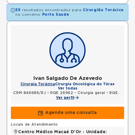
55
resultados encontrados para
Cirurgião Torácico
no convênio
Porto Saude
.
Ivan Salgado De Azevedo
Cirurgia Torácica
Cirurgia Oncológica do Tórax
Ver todas
CRM 846686/RJ
•
RQE 26962 - Cirurgia geral
•
RQE 26963 - Cirurgia torácica
Ver perfil
Agende uma consulta
Locais de Atendimento
Centro Médico Macaé D'Or - Unidade: