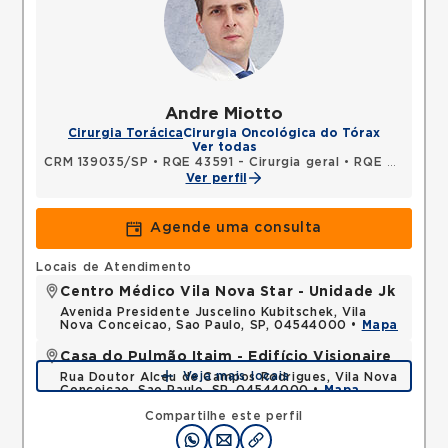
Andre Miotto
Cirurgia Torácica
Cirurgia Oncológica do Tórax
Ver todas
CRM 139035/SP
•
RQE 43591 - Cirurgia geral
•
RQE 58276 - Cirurgia torácica
Ver perfil
Agende uma consulta
Locais de Atendimento
Centro Médico Vila Nova Star - Unidade Jk
Avenida Presidente Juscelino Kubitschek, Vila
Nova Conceicao, Sao Paulo, SP, 04544000 •
Mapa
Casa do Pulmão Itaim - Edifício Visionaire
Veja mais locais
Rua Doutor Alceu de Campos Rodrigues, Vila Nova
Conceicao, Sao Paulo, SP, 04544000 •
Mapa
Compartilhe este perfil