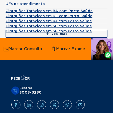
UFs de atendimento
Cirurgiões Torácicos em BA com Porto Saúde
Cirurgiões Torácicos em DF com Porto Saúde
Cirurgiões Torácicos em RJ com Porto Saúde
Cirurgiões Torácicos em SE com Porto Saúde
Cirurgiões Torácicos em SP com Porto Saúde
Veja mais
Agende
Marcar Consulta
Marcar Exame
por
Whatsapp
Central
3003-3230